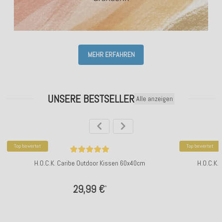
MEHR ERFAHREN
UNSERE BESTSELLER
Alle anzeigen
Top bewertet
Top bewertet
H.O.C.K. Caribe Outdoor Kissen 60x40cm
H.O.C.K.
29,99 €
*