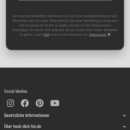
Mit unserem Newsletter informieren wir dich über besondere Aktionen und
Neuheiten rund um unser Unternehmen. Um unser Marketing zu verbessern
und dir passende Inhalte zu zeigen, messen wir den Erfolg unserer
Kampagnen. Du kannst dich jederzeit mit nur einem Klick wieder abmelden.
Es gelten unsere
AGB
sowie unsere Hinweise zum
Datenschutz
🛡️
Social Medias
Gesetzliche Informationen
Über hock-dich-hin.de