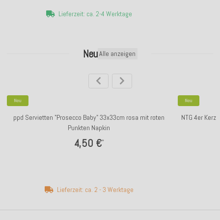
Lieferzeit: ca. 2-4 Werktage
Neu
Alle anzeigen
Neu
Neu
ppd Servietten "Prosecco Baby" 33x33cm rosa mit roten
NTG 4er Kerze
Punkten Napkin
4,50 €
*
Lieferzeit: ca. 2 - 3 Werktage