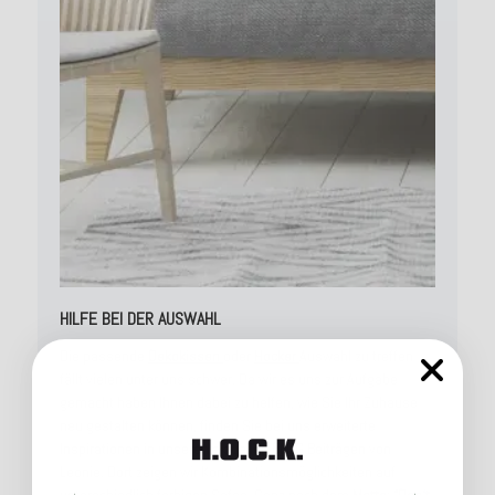
HILFE BEI DER AUSWAHL
Die passende
Dekokissen
oder
Hocker
Auswahl zu treffen
fällt vielen unter uns schwer. Da wir es uns zur Aufgabe
gemacht haben Ihnen dabei zu helfen, wie Sie Ihr Zuhause
neu gestalten können, finden Sie bei uns erweiterte
Inspirationen in unseren aktuellen
BLOG
Beiträgen von
Leonie. Dort zeigen wir Kombinationsmöglichkeiten auf
unterschiedlich farbigen Sofas. Ganz nach dem
Motto: “Don‘t