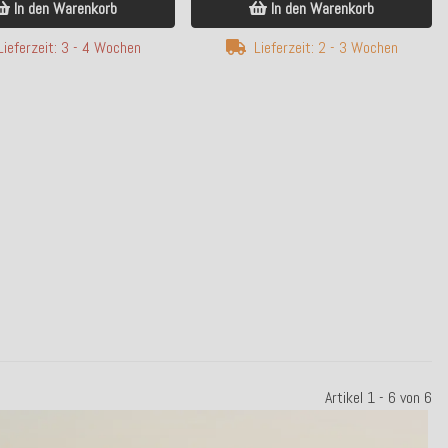
In den Warenkorb
In den Warenkorb
p bewertet
Bald wieder da
Lieferzeit: 3 - 4 Wochen
Lieferzeit: 2 - 3 Wochen
.C.K. Palmeral Outdoor Kissen 50x30cm
GIFTY Kühlmanschette Weinkühle
apricot Palmen
rosa gelb gestreift
21,99 €
19,90 €
*
*
ab
Bald wieder verfüg
Kunden-Favorit
Lieferzeit: ca. 14 Werktage
Artikel 1 - 6 von 6