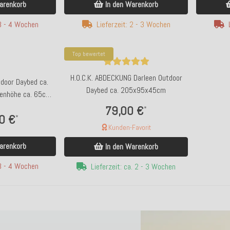
arenkorb
In den Warenkorb
Top bewertet
To
 3 - 4 Wochen
Lieferzeit: 2 - 3 Wochen
it weitem Bein grau
H.O.C.K. Darleen Outdoor Daybed ca.
H.O
Gürtel
200x90x40cm (Rückenhöhe ca. 65cm) SAZU
Top bewertet
Aqua-Türkis
H.O.C.K. ABDECKUNG Darleen Outdoor
tdoor Daybed ca.
Daybed ca. 205x95x45cm
,90 €
590,00 €
nhöhe ca. 65cm)
*
*
ange
79,00 €
*
 10% sparen
Kunden-Favorit
0 €
*
avorit
Lieferzeit: 2 - 3 Wochen
Kunden-Favorit
. 2-3 Werktage
arenkorb
In den Warenkorb
 3 - 4 Wochen
Lieferzeit: ca. 2 - 3 Wochen