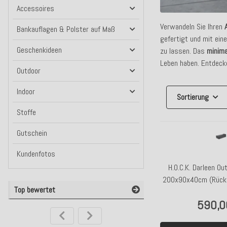
Accessoires
Verwandeln Sie Ihren
Bankauflagen & Polster auf Maß
gefertigt und mit ei
Geschenkideen
zu lassen. Das
minima
Leben haben. Entdeck
Outdoor
Indoor
Sortierung
Stoffe
Gutschein
Kundenfotos
H.O.C.K. Darleen Ou
200x90x40cm (Rücke
Top bewertet
SAZU Anthraz
590,0