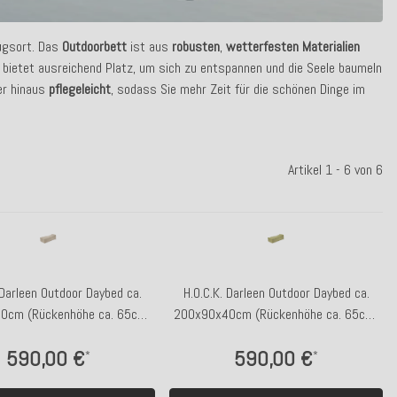
ugsort. Das
Outdoorbett
ist aus
robusten
,
wetterfesten
Materialien
bietet ausreichend Platz, um sich zu entspannen und die Seele baumeln
er hinaus
pflegeleicht
, sodass Sie mehr Zeit für die schönen Dinge im
Artikel 1 - 6 von 6
 Darleen Outdoor Daybed ca.
H.O.C.K. Darleen Outdoor Daybed ca.
0cm (Rückenhöhe ca. 65cm)
200x90x40cm (Rückenhöhe ca. 65cm)
SAZU Beige-Taupe
SAZU Lime-Green
590,00 €
590,00 €
*
*