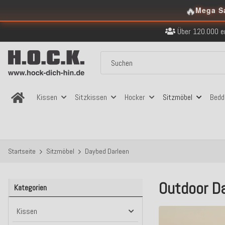
🔥
Kostenloser Versand in
Mega S
Über 120.000 er
Sicher bezahlen
Kostenloser Versand in
Über 120.000 er
Sicher bezahlen
Kostenloser Versand in
Kissen
Sitzkissen
Hocker
Sitzmöbel
Bedd
Startseite
Sitzmöbel
Daybed Darleen
Outdoor Da
Kategorien
Kissen