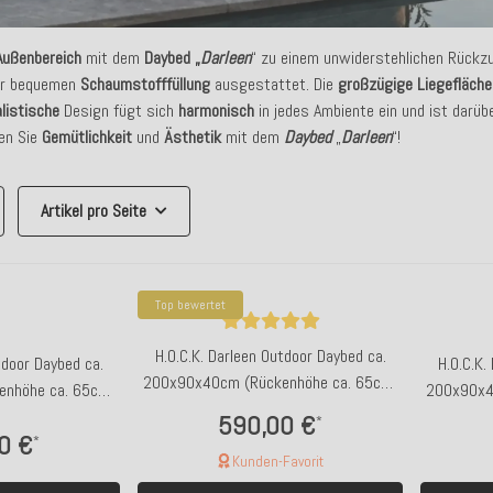
Außenbereich
mit dem
Daybed „
Darleen
“ zu einem unwiderstehlichen Rückz
ner bequemen
Schaumstofffüllung
ausgestattet. Die
großzügige
Liegefläche
listische
Design fügt sich
harmonisch
in jedes Ambiente ein und ist darüb
en Sie
Gemütlichkeit
und
Ästhetik
mit dem
Daybed
„
Darleen
“!
Artikel pro Seite
Top bewertet
H.O.C.K. Darleen Outdoor Daybed ca.
tdoor Daybed ca.
H.O.C.K.
200x90x40cm (Rückenhöhe ca. 65cm)
nhöhe ca. 65cm)
200x90x4
SAZU Aqua-Türkis
it-Schwarz
590,00 €
*
0 €
*
Kunden-Favorit