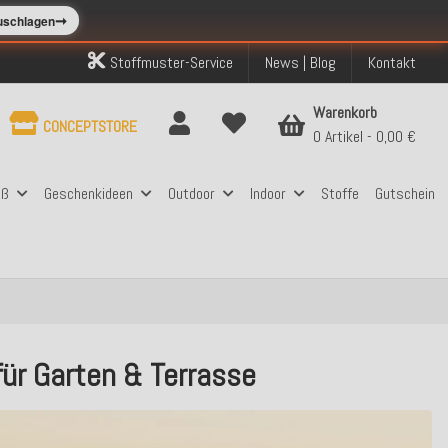
➞
zuschlagen
Stoffmuster-Service
News | Blog
Kontakt
Warenkorb
CONCEPTSTORE
0 Artikel
0,00 €
aß
Geschenkideen
Outdoor
Indoor
Stoffe
Gutschein
ür Garten & Terrasse