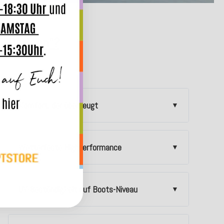
n "Darleen"?
Komfort, der überzeugt
Wetterfeste Highperformance
UV-Beständigkeit auf Boots-Niveau