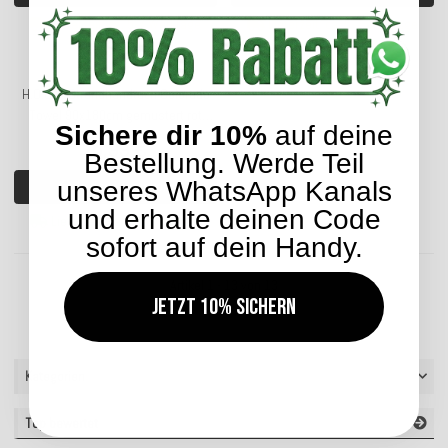
Lieferzeit: ca. 5-7 Werktage
Lieferzeit: ca. 5-7 Werktage
H.O.C.K. Strandhandtuch Colorado
Towel 90x180cm gemustert rot
Sichere dir 10%
auf deine
orange 1700
25,99 €
*
Bestellung. Werde Teil
unseres WhatsApp Kanals
In den Warenkorb
und erhalte deinen Code
Lieferzeit: ca. 3-5 Werktage
sofort auf dein Handy.
Artikel 1 - 13 von 13
Jetzt 10% sichern
Kategorien
Top bewertet