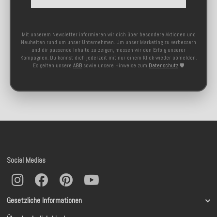
Mit unserem Newsletter informieren wir dich über besondere Aktionen und
Neuheiten rund um unser Unternehmen. Um unser Marketing zu verbessern
und dir passende Inhalte zu zeigen, messen wir den Erfolg unserer
Kampagnen. Du kannst dich jederzeit mit nur einem Klick wieder abmelden.
Es gelten unsere
AGB
sowie unsere Hinweise zum
Datenschutz
🛡️
Social Medias
Gesetzliche Informationen