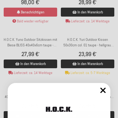
98,00 €
28,99 €
*
*
Benachrichtigen
In den Warenkorb
Bald wieder verfügbar
Lieferzeit: ca. 14 Werktage
H.O.C.K. Yuno Outdoor Sitzkissen mit
H.O.C.K. Yuri Outdoor Kissen
Biese BLISS 40x40x6cm taupe -
50x30cm col. 01 taupe - hellgrau,
hellgrau col. 01 geblümt malle
coral malle
27,99 €
23,99 €
*
*
In den Warenkorb
In den Warenkorb
Lieferzeit: ca. 14 Werktage
Lieferzeit: ca. 5-7 Werktage
H.O.C.K. Yuri Outdoor Sitzkissen
H.O.C.K. Yuri Outdoor Sitzkissen
40x40x5cm col. 01 taupe - hellgrau,
50x50x5cm col. 01 taupe - hellgrau,
coral malle
coral malle
30,99 €
32,99 €
*
*
In den Warenkorb
In den Warenkorb