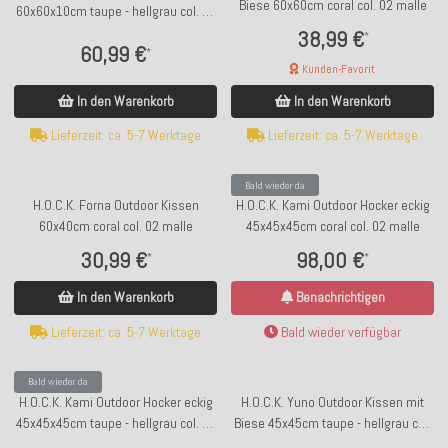
Biese 60x60cm coral col. 02 malle
60x60x10cm taupe - hellgrau col. 01
malle
38,99 €
*
60,99 €
*
Kunden-Favorit
In den Warenkorb
In den Warenkorb
Lieferzeit: ca. 5-7 Werktage
Lieferzeit: ca. 5-7 Werktage
Bald wieder da
H.O.C.K. Forna Outdoor Kissen
H.O.C.K. Kami Outdoor Hocker eckig
60x40cm coral col. 02 malle
45x45x45cm coral col. 02 malle
30,99 €
98,00 €
*
*
In den Warenkorb
Benachrichtigen
Lieferzeit: ca. 5-7 Werktage
Bald wieder verfügbar
Bald wieder da
H.O.C.K. Kami Outdoor Hocker eckig
H.O.C.K. Yuno Outdoor Kissen mit
45x45x45cm taupe - hellgrau col. 01
Biese 45x45cm taupe - hellgrau col.
malle
01 geblümt malle