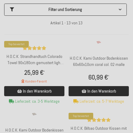
Filter und Sortierung
Artikel 1 - 13 von 13
Top bewertet
H.O.C.K. Strandhandtuch Colorado
H.O.C.K. Kami Outdoor Bodenkissen
Towel 90x180cm gemustert light
60x60x10cm coral col. 02 malle
blue hellblau 4016
25,99 €
*
60,99 €
*
Kunden-Favorit
In den Warenkorb
In den Warenkorb
Lieferzeit: ca. 5-7 Werktage
Lieferzeit: ca. 3-5 Werktage
Top bewertet
H.O.C.K. Bilbao Outdoor Kissen mit
H.O.C.K. Kami Outdoor Bodenkissen