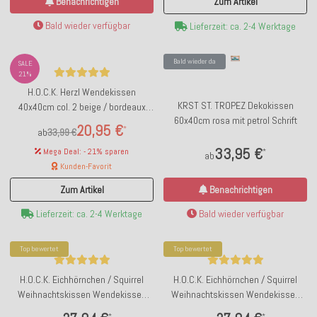
Benachrichtigen
Zum Artikel
Bald wieder verfügbar
Lieferzeit: ca. 2-4 Werktage
Bald wieder da
SALE
21%
H.O.C.K. Herzl Wendekissen
KRST ST. TROPEZ Dekokissen
40x40cm col. 2 beige / bordeaux
60x40cm rosa mit petrol Schrift
Heart Herz
20,95 €
*
ab
33,99 €
33,95 €
Mega Deal: - 21% sparen
*
ab
Kunden-Favorit
Benachrichtigen
Zum Artikel
Bald wieder verfügbar
Lieferzeit: ca. 2-4 Werktage
Top bewertet
Top bewertet
H.O.C.K. Eichhörnchen / Squirrel
H.O.C.K. Eichhörnchen / Squirrel
Weihnachtskissen Wendekissen
Weihnachtskissen Wendekissen
40x40cm col. 0 taupe / grün
40x40cm col. 06 schwarz / weiß
*
*