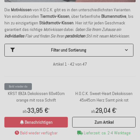
Die
Motivkissen
von H.O.C.K. gibt es in den unterschiedlichsten Varianten.
Von eindrucksvollen
Tiermotiv-Kissen
, über farbenfrohe
Blumenmotive
, bis
hin zu einzigartigen
Städtemotiv-Kissen
. Hier ist für jeden Geschmack
garantiert das richtige
Motivkissen
dabei.
Geben Sie Ihrem Zuhause ein
individuelles
Flair und finden Sie Ihren
persönlichen
Stil mit neuen Motivkissen.
Filter und Sortierung
Artikel 1 - 42 von 47
Bald wieder da
KRST IBIZA Dekokissen 60x40cm
H.O.C.K. Sweet-Heart Dekokissen
orange mit rosa Schrift
45x45cm Herz Samt pink rot
33,95 €
29,04 €
*
*
ab
ab
Benachrichtigen
Zum Artikel
Bald wieder verfügbar
Lieferzeit: ca. 2-4 Werktage