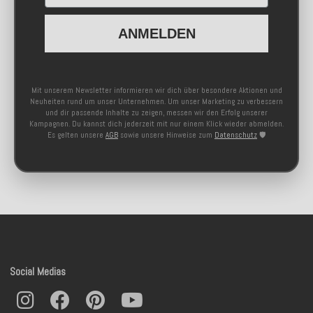
ANMELDEN
Mit unserem Newsletter informieren wir dich über besondere Aktionen und
Neuheiten rund um unser Unternehmen. Um unser Marketing zu verbessern
und dir passende Inhalte zu zeigen, messen wir den Erfolg unserer
Kampagnen. Du kannst dich jederzeit mit nur einem Klick wieder abmelden.
Es gelten unsere
AGB
sowie unsere Hinweise zum
Datenschutz
🛡️
Social Medias