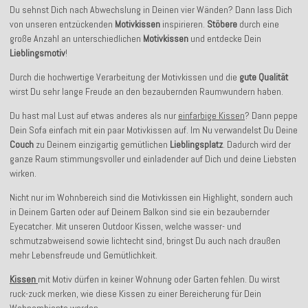
Du sehnst Dich nach Abwechslung in Deinen vier Wänden? Dann lass Dich
von unseren entzückenden
Motivkissen
inspirieren.
Stöbere
durch eine
große Anzahl an unterschiedlichen
Motivkissen
und entdecke Dein
Lieblingsmotiv
!
Durch die hochwertige Verarbeitung der Motivkissen und die
gute Qualität
wirst Du sehr lange Freude an den bezaubernden Raumwundern haben.
Du hast mal Lust auf etwas anderes als nur
einfarbige Kissen
? Dann peppe
Dein Sofa einfach mit ein paar Motivkissen auf. Im Nu verwandelst Du Deine
Couch
zu Deinem einzigartig gemütlichen
Lieblingsplatz
. Dadurch wird der
ganze Raum stimmungsvoller und einladender auf Dich und deine Liebsten
wirken.
Nicht nur im Wohnbereich sind die Motivkissen ein Highlight, sondern auch
in Deinem Garten oder auf Deinem Balkon sind sie ein bezaubernder
Eyecatcher. Mit unseren Outdoor Kissen, welche wasser- und
schmutzabweisend sowie lichtecht sind, bringst Du auch nach draußen
mehr Lebensfreude und Gemütlichkeit.
Kissen
mit Motiv dürfen in keiner Wohnung oder Garten fehlen. Du wirst
ruck-zuck merken, wie diese Kissen zu einer Bereicherung für Dein