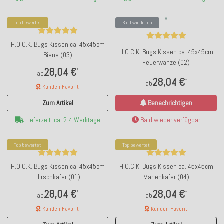
Top bewertet
Bald wieder da
H.O.C.K. Bugs Kissen ca. 45x45cm
H.O.C.K. Bugs Kissen ca. 45x45cm
Biene (03)
Feuerwanze (02)
28,04 €
*
ab
28,04 €
*
ab
Kunden-Favorit
Zum Artikel
Benachrichtigen
Lieferzeit: ca. 2-4 Werktage
Bald wieder verfügbar
Top bewertet
Top bewertet
H.O.C.K. Bugs Kissen ca. 45x45cm
H.O.C.K. Bugs Kissen ca. 45x45cm
Hirschkäfer (01)
Marienkäfer (04)
28,04 €
28,04 €
*
*
ab
ab
Kunden-Favorit
Kunden-Favorit