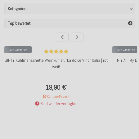
Kategorien
Top bewertet
Bald wieder da
Bald wieder da
GIFTY Kühlmanschette Weinkühler, "La dolce Vino" Italia | rot
N.Y.A. | My
weiß
19,90 €
*
Kunden-Favorit
Bald wieder verfügbar