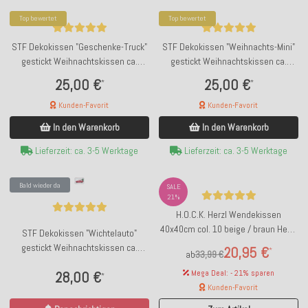
Top bewertet
Top bewertet
STF Dekokissen "Geschenke-Truck"
STF Dekokissen "Weihnachts-Mini"
gestickt Weihnachtskissen ca.
gestickt Weihnachtskissen ca.
55x35cm
45x45cm
25,00 €
25,00 €
*
*
Kunden-Favorit
Kunden-Favorit
In den Warenkorb
In den Warenkorb
Lieferzeit: ca. 3-5 Werktage
Lieferzeit: ca. 3-5 Werktage
Bald wieder da
SALE
21%
H.O.C.K. Herzl Wendekissen
40x40cm col. 10 beige / braun Heart
STF Dekokissen "Wichtelauto"
Herz
gestickt Weihnachtskissen ca.
20,95 €
*
ab
33,99 €
60x40cm
Mega Deal: - 21% sparen
28,00 €
*
Kunden-Favorit