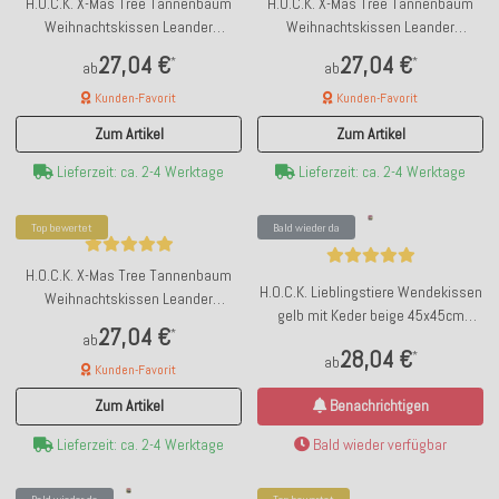
H.O.C.K. X-Mas Tree Tannenbaum
H.O.C.K. X-Mas Tree Tannenbaum
Weihnachtskissen Leander
Weihnachtskissen Leander
Wendekissen 45x45cm col. 06
Wendekissen 45x45cm col. C1
27,04 €
27,04 €
*
*
ab
ab
schwarz / weiß
taupe / schwarz
Kunden-Favorit
Kunden-Favorit
Zum Artikel
Zum Artikel
Lieferzeit: ca. 2-4 Werktage
Lieferzeit: ca. 2-4 Werktage
Top bewertet
Bald wieder da
H.O.C.K. X-Mas Tree Tannenbaum
H.O.C.K. Lieblingstiere Wendekissen
Weihnachtskissen Leander
gelb mit Keder beige 45x45cm
Wendekissen 45x45cm col.10 beige
27,04 €
*
KATZE Mimi by Anna Flores
ab
/ braun
28,04 €
*
ab
Kunden-Favorit
Zum Artikel
Benachrichtigen
Lieferzeit: ca. 2-4 Werktage
Bald wieder verfügbar