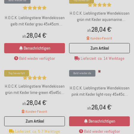
Bald wieder da
Top bewertet
H.O.C.K. Lieblingstiere Wendekissen
H.O.C.K. Lieblingstiere Wendekissen
grün mit Keder aquamarine
gelb mit Keder grau 45x45cm
45x45cm ESEL Donkey by Anna
28,04 €
*
ELEFANT Fanti by Anna Flores
ab
Flores
28,04 €
*
ab
Kunden-Favorit
Benachrichtigen
Zum Artikel
Bald wieder verfügbar
Lieferzeit: ca. 14 Werktage
Top bewertet
Bald wieder da
H.O.C.K. Lieblingstiere Wendekissen
H.O.C.K. Lieblingstiere Wendekissen
grün mit Keder lime-green 45x45cm
pink mit Keder light-rosy 45x45cm
DACKEL Rocco by Anna Flores
VOGEL Amber by Anna Flores
28,04 €
*
ab
26,04 €
*
ab
Kunden-Favorit
Benachrichtigen
Zum Artikel
Bald wieder verfügbar
Lieferzeit: ca. 5-7 Werktage