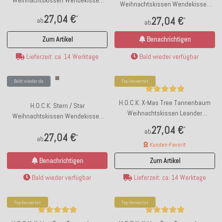
Weihnachtskissen Wendekissen
45x45cm col. 06 schwarz / weiß
45x45cm col.10 beige / braun
27,04 €
*
27,04 €
ab
*
ab
Zum Artikel
Benachrichtigen
Lieferzeit: ca. 14 Werktage
Bald wieder verfügbar
Bald wieder da
Top bewertet
H.O.C.K. X-Mas Tree Tannenbaum
H.O.C.K. Stern / Star
Weihnachtskissen Leander
Weihnachtskissen Wendekissen
Wendekissen 45x45cm col. 0 taupe
45x45cm col. 0 taupe / grün
27,04 €
*
ab
/ grün
27,04 €
*
ab
Kunden-Favorit
Benachrichtigen
Zum Artikel
Bald wieder verfügbar
Lieferzeit: ca. 14 Werktage
Top bewertet
Top bewertet