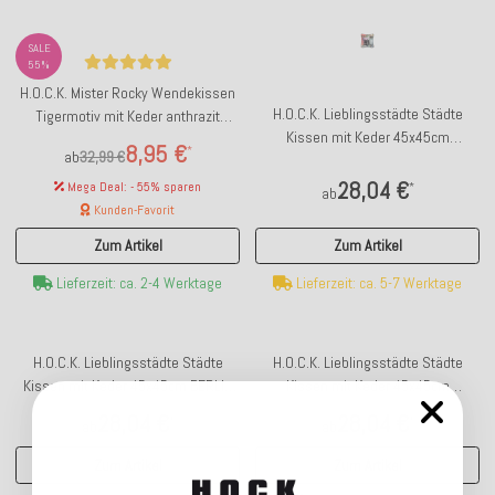
SALE
55%
H.O.C.K. Mister Rocky Wendekissen
H.O.C.K. Lieblingsstädte Städte
Tigermotiv mit Keder anthrazit
Kissen mit Keder 45x45cm
45x45cm PETS
8,95 €
*
ab
32,99 €
AMSTERDAM by Anna Flores
28,04 €
Mega Deal: - 55% sparen
*
ab
Kunden-Favorit
Zum Artikel
Zum Artikel
Lieferzeit: ca. 5-7 Werktage
Lieferzeit: ca. 2-4 Werktage
H.O.C.K. Lieblingsstädte Städte
H.O.C.K. Lieblingsstädte Städte
Kissen mit Keder 45x45cm BERLIN
Kissen mit Keder 45x45cm
by Anna Flores
FRANKFURT by Anna Flores
28,04 €
28,04 €
*
*
ab
ab
Zum Artikel
Zum Artikel