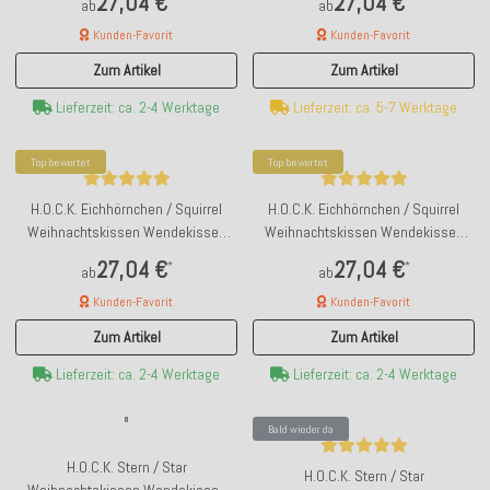
27,04 €
27,04 €
ab
ab
Kunden-Favorit
Kunden-Favorit
Zum Artikel
Zum Artikel
Lieferzeit: ca. 2-4 Werktage
Lieferzeit: ca. 5-7 Werktage
Top bewertet
Top bewertet
H.O.C.K. Eichhörnchen / Squirrel
H.O.C.K. Eichhörnchen / Squirrel
Weihnachtskissen Wendekissen
Weihnachtskissen Wendekissen
40x40cm col. C1 taupe / schwarz
40x40cm col.10 beige / braun
27,04 €
27,04 €
*
*
ab
ab
Kunden-Favorit
Kunden-Favorit
Zum Artikel
Zum Artikel
Lieferzeit: ca. 2-4 Werktage
Lieferzeit: ca. 2-4 Werktage
Bald wieder da
H.O.C.K. Stern / Star
H.O.C.K. Stern / Star
Weihnachtskissen Wendekissen