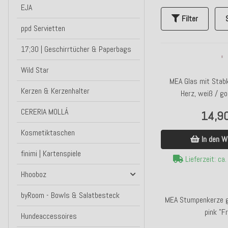
EJA
Filter
ppd Servietten
17;30 | Geschirrtücher & Paperbags
Wild Star
MEA Glas mit Stab
Kerzen & Kerzenhalter
Herz, weiß / g
Hochzeitsg
CERERIA MOLLÁ
14,9
Kosmetiktaschen
In den W
finimi | Kartenspiele
Lieferzeit: ca
Hhooboz
byRoom - Bowls & Salatbesteck
MEA Stumpenkerze g
pink "F
Hundeaccessoires
Ruhige,Glückliche