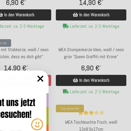
6,90 €
14,90 €
*
*
In den Warenkorb
In den Warenkorb
ferzeit: ca. 2-3 Werktage
Lieferzeit: ca. 2-3 Werktage
er da
 mit Stabkerze, weiß / neon
MEA Stumpenkerze klein, weiß / neon
Schön, dass es dich gibt"
grün "Queen Graffiti mit Krone"
14,90 €
6,90 €
*
*
Benachrichtigen
In den Warenkorb
Bald wieder verfügbar
Lieferzeit: ca. 2-3 Werktage
tet
Top bewertet
ischleuchte Fisch, rosa
MEA Tischleuchte Fisch, weiß
13x8,5x17cm
13x8,5x17cm