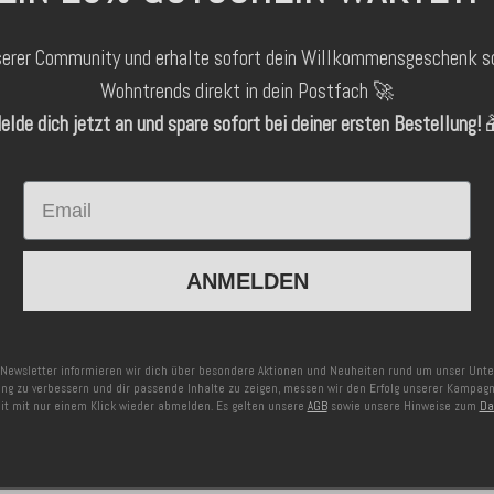
serer Community und erhalte sofort dein Willkommensgeschenk s
Wohntrends direkt in dein Postfach 🚀
elde dich jetzt an und spare sofort bei deiner ersten Bestellung!

Email
ANMELDEN
Newsletter informieren wir dich über besondere Aktionen und Neuheiten rund um unser Un
ng zu verbessern und dir passende Inhalte zu zeigen, messen wir den Erfolg unserer Kampag
eit mit nur einem Klick wieder abmelden. Es gelten unsere
AGB
sowie unsere Hinweise zum
Da