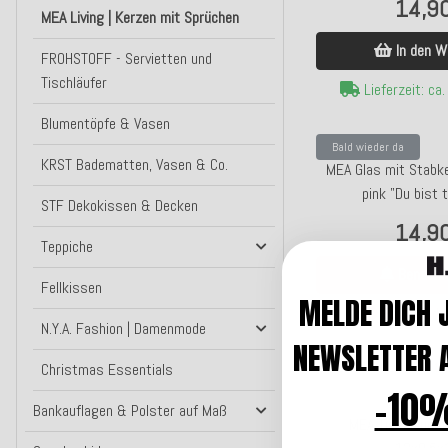
14,9
MEA Living | Kerzen mit Sprüchen
In den W
FROHSTOFF - Servietten und
Tischläufer
Lieferzeit: ca
Blumentöpfe & Vasen
Bald wieder da
KRST Badematten, Vasen & Co.
MEA Glas mit Stabke
pink "Du bist t
STF Dekokissen & Decken
14,9
Teppiche
Benachri
Fellkissen
MELDE DICH 
Bald wieder
N.Y.A. Fashion | Damenmode
NEWSLETTER A
Christmas Essentials
-10%
Bankauflagen & Polster auf Maß
MEA Tischleucht