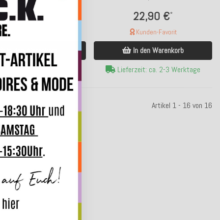
22,90 €
22,90 €
*
*
Kunden-Favorit
Kunden-Favorit
In den Warenkorb
In den Warenkorb
ferzeit: ca. 2-3 Werktage
Lieferzeit: ca. 2-3 Werktage
Artikel 1 - 16 von 16
ld wieder da
Bald wieder da
C.K. Conceptstore TICKET | AFTER WORK
WV 3-teiliges Tablett-Set T
DELUXE 06.08.2026 by LEROY`S
goldener Umrandun