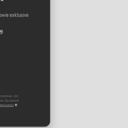
owie exklusive

ternehmen. Um
nen. Du kannst
tenschutz
🛡️