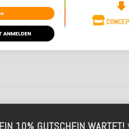
issen
9 €
20,99 €
*
*
avorit
Kunden-Favorit
T ANMELDEN
. 14 Werktage
Lieferzeit: ca. 14 Werktage
EIN 10% GUTSCHEIN WARTET!