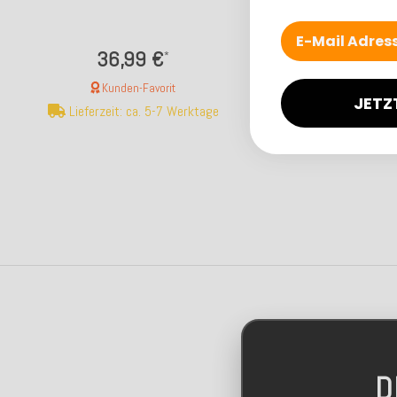
Streifen
Rüschenk
36,99 €
36,0
*
ab
Kunden-Favorit
Kunden-F
JETZ
Lieferzeit: ca. 5-7 Werktage
Lieferzeit: ca
D