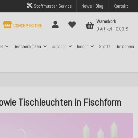
Stoffmuster-Service
News | Blog
Kontakt
Warenkorb
CONCEPTSTORE
0 Artikel
0,00 €
aß
Geschenkideen
Outdoor
Indoor
Stoffe
Gutschein
sowie Tischleuchten in Fischform