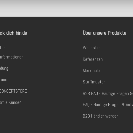
ck-dich-hin.de
Über unsere Produkte
ter
Wohnstile
informationen
Referenzen
dung
Merkmale
 uns
Stoffmuster
. CONCEPTSTORE
B2B FAQ - Häufige Fragen 
omie Kunde?
FAQ - Häufige Fragen & Ant
B2B Händler werden