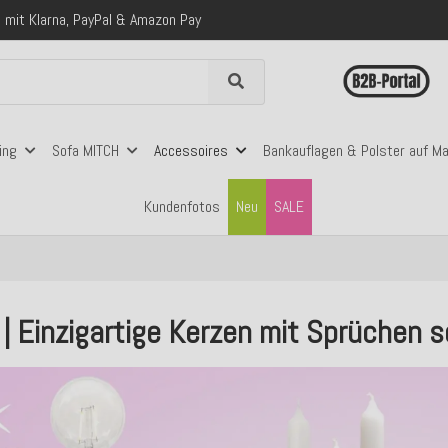
 mit Klarna, PayPal & Amazon Pay
nerhalb Deutschlands ab 99€ Bestellwert
folgreich versendete Bestellungen
 mit Klarna, PayPal & Amazon Pay
nerhalb Deutschlands ab 99€ Bestellwert
ing
Sofa MITCH
Accessoires
Bankauflagen & Polster auf M
Kundenfotos
Neu
SALE
 | Einzigartige Kerzen mit Sprüchen 