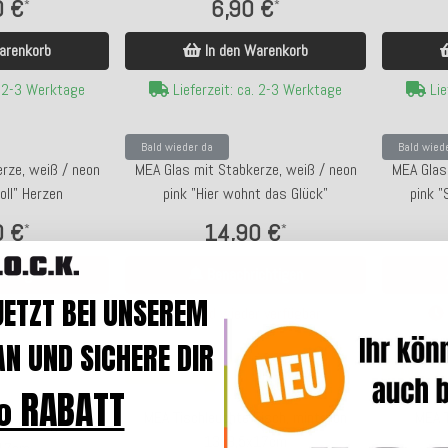
0 €
6,90 €
*
*
arenkorb
In den Warenkorb
. 2-3 Werktage
Lieferzeit: ca. 2-3 Werktage
Lie
Bald wieder da
Bald wied
rze, weiß / neon
MEA Glas mit Stabkerze, weiß / neon
MEA Glas
oll" Herzen
pink "Hier wohnt das Glück"
pink "
0 €
14,90 €
*
*
chtigen
Benachrichtigen
JETZT BEI UNSEREM
 verfügbar
Bald wieder verfügbar
N UND SICHERE DIR
Top bewertet
Top bewer
 RABATT
MEA Tischleuchte Fisch, mintgrün
MEA T
e Fisch, grau
13x8,5x17cm