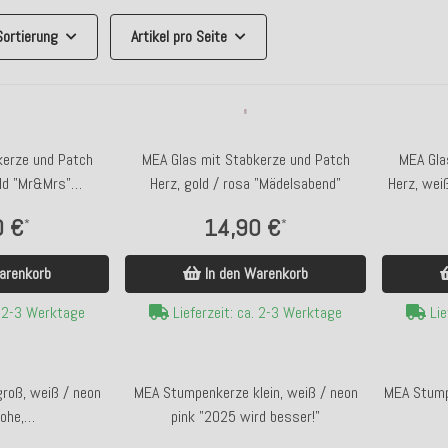
Sortierung
Artikel pro Seite
kerze und Patch
MEA Glas mit Stabkerze und Patch
MEA Gla
old "Mr&Mrs"
Herz, gold / rosa "Mädelsabend"
Herz, wei
eschenk
0 €
14,90 €
*
*
arenkorb
In den Warenkorb
. 2-3 Werktage
Lieferzeit: ca. 2-3 Werktage
Lie
roß, weiß / neon
MEA Stumpenkerze klein, weiß / neon
MEA Stump
rohe,
pink "2025 wird besser!"
,..Weihnachten"