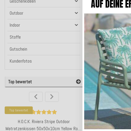
13x8,5x
AUF DEINE E
Geschenkideen
Outdoor
22,9
Indoor
In den W
Stoffe
Lieferzeit: ca
Gutschein
Kundenfotos
Top bewertet
Top bewertet
Top bewertet
H.O.C.K. Riviera Stripe Outdoor
H.O.C.K. Riviera Stripe
Matratzenkissen 50x50x10cm Yellow Rosé
Volant 45x45cm Yell