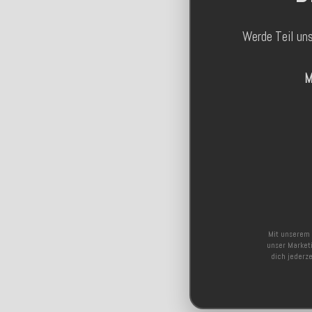
Werde Teil un
M
Mit unserem 
unser Marketi
dich jederz