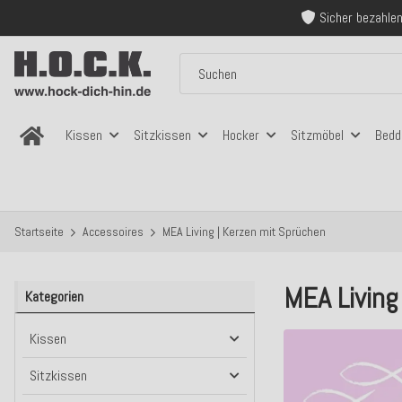
Sicher bezahlen
Kostenloser Versand in
Über 120.000 er
Sicher bezahlen
Kostenloser Versand in
Kissen
Sitzkissen
Hocker
Sitzmöbel
Bedd
Startseite
Accessoires
MEA Living | Kerzen mit Sprüchen
MEA Living
Kategorien
Kissen
Sitzkissen