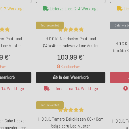
. 5-7 Werktage
Lie
Lieferzeit: ca. 2-4 Werktage
Top bewertet
Bald wied
cker Pouf rund
H.O.C.K. Alia Hocker Pouf rund
H.O.C.K
 Leo-Muster
Ø45x45cm schwarz Leo-Muster
55x55x35
9 €
103,99 €
*
*
avorit
Kunden-Favorit
arenkorb
In den Warenkorb
a. 14 Werktage
Lieferzeit: ca. 14 Werktage
Top bewertet
H.O.C.K. Tamaro Dekokissen 60x40cm
ean Cube Hocker
H.O.C.K.
beige ecru Leo-Muster
n powder Leo-
g