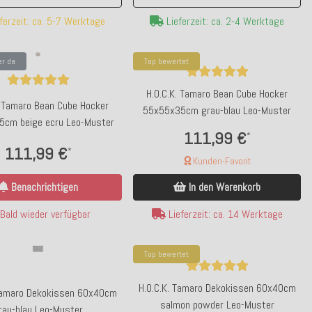
ferzeit: ca. 5-7 Werktage
Lieferzeit: ca. 2-4 Werktage
er da
Top bewertet
H.O.C.K. Tamaro Bean Cube Hocker
. Tamaro Bean Cube Hocker
55x55x35cm grau-blau Leo-Muster
cm beige ecru Leo-Muster
111,99 €
*
111,99 €
*
Kunden-Favorit
Benachrichtigen
In den Warenkorb
Bald wieder verfügbar
Lieferzeit: ca. 14 Werktage
Top bewertet
H.O.C.K. Tamaro Dekokissen 60x40cm
 Tamaro Dekokissen 60x40cm
salmon powder Leo-Muster
rau-blau Leo-Muster