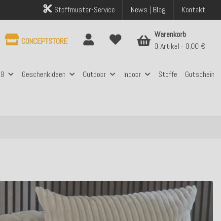
Stoffmuster-Service
News | Blog
Kontakt
Warenkorb
CONCEPTSTORE
0 Artikel
0,00 €
aß
Geschenkideen
Outdoor
Indoor
Stoffe
Gutschein