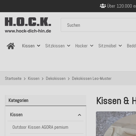
Sicher bezahlen
Kostenloser Versand in
Über 120.000 er
Sicher bezahlen
Kostenloser Versand in
Kissen
Sitzkissen
Hocker
Sitzmöbel
Bedd
Startseite
Kissen
Dekokissen
Dekokissen Leo-Muster
Kissen & H
Kategorien
Kissen
Outdoor Kissen AGORA pemium