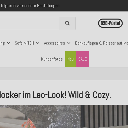
 mit Klarna, PayPal & Amazon Pay
nerhalb Deutschlands ab 99€ Bestellwert
folgreich versendete Bestellungen
 mit Klarna, PayPal & Amazon Pay
nerhalb Deutschlands ab 99€ Bestellwert
ing
Sofa MITCH
Accessoires
Bankauflagen & Polster auf M
Kundenfotos
Neu
SALE
ocker im Leo-Look! Wild & Cozy.