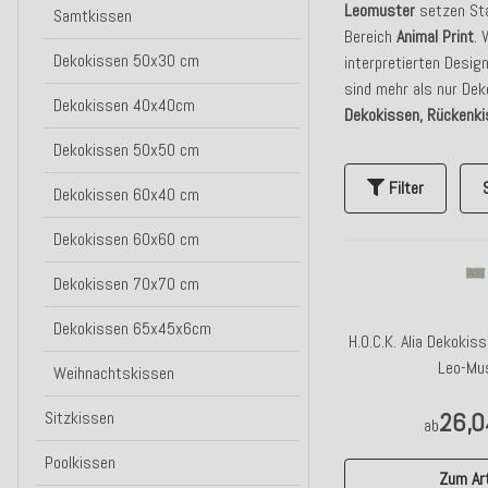
Leomuster
setzen St
Samtkissen
Bereich
Animal Print
.
Dekokissen 50x30 cm
interpretierten Desig
sind mehr als nur Dek
Dekokissen 40x40cm
Dekokissen, Rückenki
Dekokissen 50x50 cm
Filter
Dekokissen 60x40 cm
Dekokissen 60x60 cm
Dekokissen 70x70 cm
Dekokissen 65x45x6cm
H.O.C.K. Alia Dekoki
Leo-Mu
Weihnachtskissen
26,0
Sitzkissen
ab
Poolkissen
Zum Art