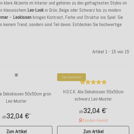
n klare Akzente im Interior und gehören zu den gefragtesten Styles im
 von klassischem
Leo-Look
in Grün, Beige oder Schwarz bis zu modern
immer
–
Leokissen
bringen Kontrast, Farbe und Struktur ins Spiel. Sie
 keinem Trend, sondern sind Teil davon. Entdecken Sie hochwertige
Artikel 1 - 15 von 15
Top bewertet
H.O.C.K. Alia Dekokissen 50x50cm
Alia Dekokissen 50x50cm grün
schwarz Leo-Muster
Leo-Muster
32,04 €
*
ab
32,04 €
*
ab
Kunden-Favorit
Zum Artikel
Zum Artikel