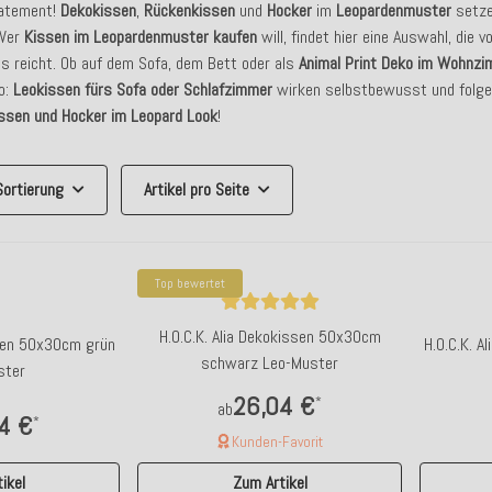
atement!
Dekokissen
,
Rückenkissen
und
Hocker
im
Leopardenmuster
setze
 Wer
Kissen im Leopardenmuster kaufen
will, findet hier eine Auswahl, die
ns reicht. Ob auf dem Sofa, dem Bett oder als
Animal Print Deko im Wohnz
o:
Leokissen fürs Sofa oder Schlafzimmer
wirken selbstbewusst und folgen
ssen und Hocker im Leopard Look
!
Sortierung
Artikel pro Seite
Top bewertet
H.O.C.K. Alia Dekokissen 50x30cm
ssen 50x30cm grün
H.O.C.K. 
schwarz Leo-Muster
ster
26,04 €
*
ab
4 €
*
Kunden-Favorit
ikel
Zum Artikel