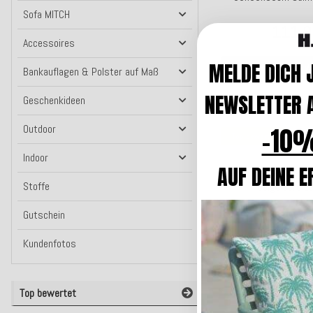
Must
Sofa MITCH
111,9
Accessoires
MELDE DICH 
In den W
Bankauflagen & Polster auf Maß
Lieferzeit: c
NEWSLETTER A
Geschenkideen
-10%
Outdoor
Top bewertet
Indoor
AUF DEINE E
H.O.C.K. Tamaro Rüc
Stoffe
beige ecru L
41,0
Gutschein
ab
Kunden-F
Kundenfotos
Zum Art
Lieferzeit: ca
Top bewertet