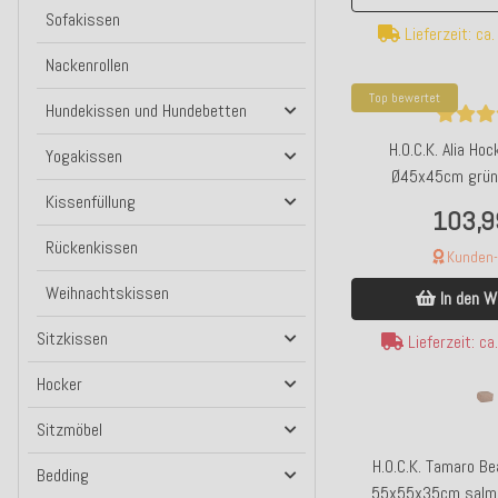
Sofakissen
Lieferzeit: ca
Nackenrollen
Top bewertet
Hundekissen und Hundebetten
H.O.C.K. Alia Ho
Yogakissen
Ø45x45cm grün
Kissenfüllung
103,9
Rückenkissen
Kunden-F
Weihnachtskissen
In den W
Sitzkissen
Lieferzeit: c
Hocker
Sitzmöbel
H.O.C.K. Tamaro B
Bedding
55x55x35cm salmo