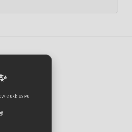
 ✨
owie exklusive
