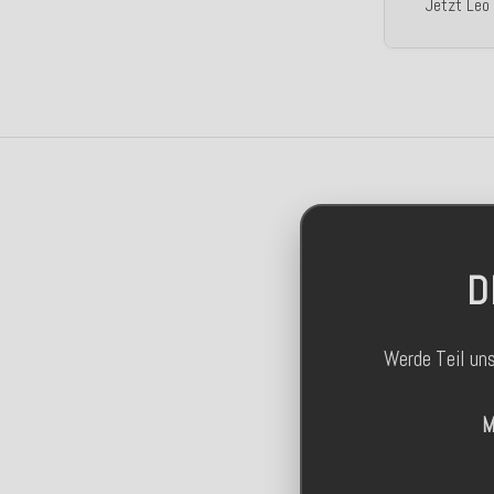
Jetzt Leo 
D
Werde Teil un
M