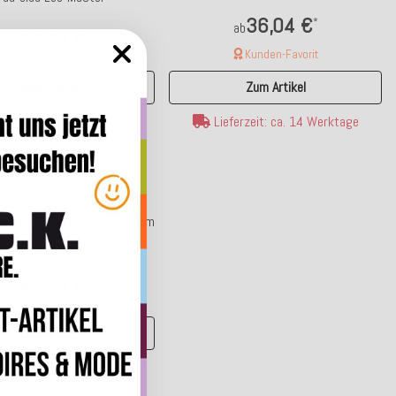
36,04 €
*
ab
36,04 €
*
ab
Kunden-Favorit
Zum Artikel
Zum Artikel
ferzeit: ca. 5-7 Werktage
Lieferzeit: ca. 14 Werktage
Tamaro Rückenkissen 60x60cm
on powder Leo-Muster
41,04 €
*
ab
Zum Artikel
ferzeit: ca. 14 Werktage