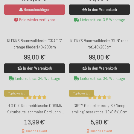
In den Warenkorb
Benachrichtigen
Lieferzeit: ca. 3-5 Werktage
Bald wieder verfügbar
KLEKKS Baumwolldecke "GRAFIC"
KLEKKS Baumwolldecke "SUN" rosa
orange flieder140x200cm
rot140x200cm
99,00 €
99,00 €
*
*
In den Warenkorb
In den Warenkorb
Lieferzeit: ca. 3-5 Werktage
Lieferzeit: ca. 3-5 Werktage
Top bewertet
Top bewertet
H.O.C.K. Kosmetiktasche COSIMA
GIFTY Glasteller eckig S / "keep
Kulturbeutel schmaler Cord Jonny
smiling" rosa rot ca. 10x0,8x10cm
rosa-powder
13,99 €
5,90 €
*
*
Kunden-Favorit
Kunden-Favorit