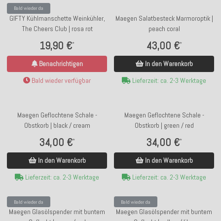
Bald wieder da
GIFTY Kühlmanschette Weinkühler,
Maegen Salatbesteck Marmoroptik |
The Cheers Club | rosa rot
peach coral
19,90 €
43,00 €
*
*
Benachrichtigen
In den Warenkorb
Bald wieder verfügbar
Lieferzeit: ca. 2-3 Werktage
Maegen Geflochtene Schale -
Maegen Geflochtene Schale -
Obstkorb | black / cream
Obstkorb | green / red
34,00 €
34,00 €
*
*
In den Warenkorb
In den Warenkorb
Lieferzeit: ca. 2-3 Werktage
Lieferzeit: ca. 2-3 Werktage
Bald wieder da
Bald wieder da
Maegen Glasölspender mit buntem
Maegen Glasölspender mit buntem