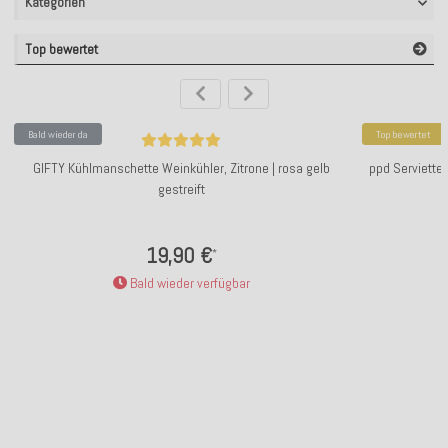
Kategorien
Top bewertet
Bald wieder da
Top bewertet
GIFTY Kühlmanschette Weinkühler, Zitrone | rosa gelb
ppd Servietten
gestreift
19,90 €
*
Bald wieder verfügbar