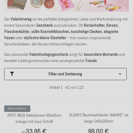
Der
Valentinstag
ist die perfekte Gelegenheit, Liebe und Wertschätzung mit
einem besonderen
Geschenk
auszudrücken. Ob
Kerzenhalter, Kerzen,
Flaschenkühler, süße Kosmetiktaschen, kuschelige Decken, elegante
Vasen
oder
stylische kleine Glasteller
– hier warten inspirierende
Geschenkideen, die Herzen höherschlagen lassen.
Das passende
Valentinstagsgeschenk
sorgt für
besondere Momente
und
bereitet Lieblingsmenschen eine unvergessliche
Freude
.
Filter und Sortierung
Artikel 1 - 42 von 123
Bald wieder da
KLEKKS Baumwolldecke "AMORE" rot
KRST IBIZA Dekokissen 60x40cm
beige 140x200cm
orange mit rosa Schrift
99,00 €
33,95 €
*
*
ab