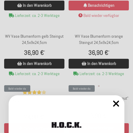
In den Warenkorb
Benachrichtigen
Lieferzeit: ca. 2-3 Werktage
Bald wieder verfügbar
WV Vase Blumenform gelb Steingut
WV Vase Blumenform orange
24,5x9x24,5cm
Steingut 24,5x9x24,5cm
36,90 €
36,90 €
*
*
In den Warenkorb
In den Warenkorb
Lieferzeit: ca. 2-3 Werktage
Lieferzeit: ca. 2-3 Werktage
Bald wieder da
Bald wieder da
17;30 Geschirrtuch "Blond spült gut"
WV Vase Schildkröten taupe
weiß mit pink
Steingut 25x25x29cm
9,90 €
*
74,90 €
*
Benachrichtigen
Benachrichtigen