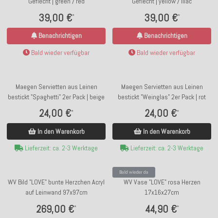
Geflecht | green / red
Geflecht | yellow / lilac
39,00 €
39,00 €
*
*
Benachrichtigen
Benachrichtigen
Bald wieder verfügbar
Bald wieder verfügbar
Maegen Servietten aus Leinen
Maegen Servietten aus Leinen
bestickt "Spaghetti" 2er Pack | beige
bestickt "Weinglas" 2er Pack | rot
24,00 €
24,00 €
*
*
In den Warenkorb
In den Warenkorb
Lieferzeit: ca. 2-3 Werktage
Lieferzeit: ca. 2-3 Werktage
Bald wieder da
WV Bild "LOVE" bunte Herzchen Acryl
WV Vase "LOVE" rosa Herzen
auf Leinwand 97x97cm
17x16x27cm
269,00 €
44,90 €
*
*