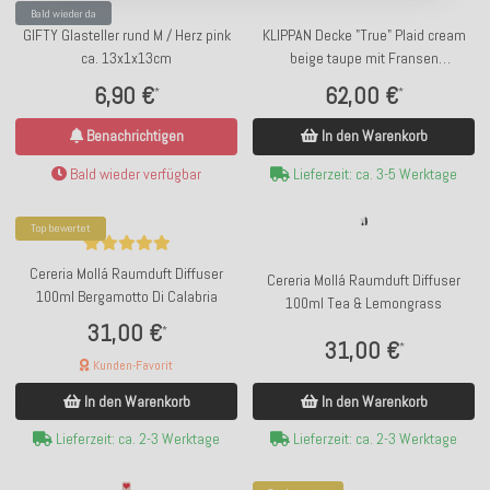
Bald wieder da
GIFTY Glasteller rund M / Herz pink
KLIPPAN Decke "True" Plaid cream
ca. 13x1x13cm
beige taupe mit Fransen
130x180cm
6,90 €
62,00 €
*
*
Benachrichtigen
In den Warenkorb
Bald wieder verfügbar
Lieferzeit: ca. 3-5 Werktage
Top bewertet
Cereria Mollá Raumduft Diffuser
Cereria Mollá Raumduft Diffuser
100ml Bergamotto Di Calabria
100ml Tea & Lemongrass
31,00 €
*
31,00 €
*
Kunden-Favorit
In den Warenkorb
In den Warenkorb
Lieferzeit: ca. 2-3 Werktage
Lieferzeit: ca. 2-3 Werktage