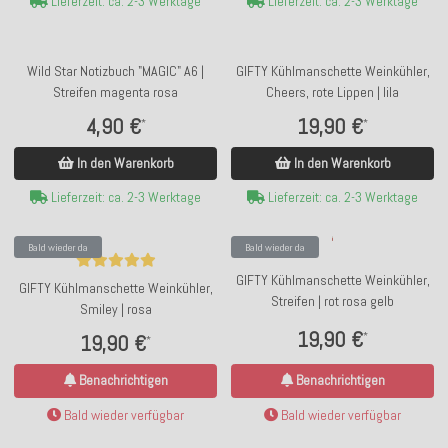
Lieferzeit: ca. 2-3 Werktage
Lieferzeit: ca. 2-3 Werktage
Wild Star Notizbuch "MAGIC" A6 |
GIFTY Kühlmanschette Weinkühler,
Streifen magenta rosa
Cheers, rote Lippen | lila
4,90 €
19,90 €
*
*
In den Warenkorb
In den Warenkorb
Lieferzeit: ca. 2-3 Werktage
Lieferzeit: ca. 2-3 Werktage
Bald wieder da
Bald wieder da
GIFTY Kühlmanschette Weinkühler,
GIFTY Kühlmanschette Weinkühler,
Streifen | rot rosa gelb
Smiley | rosa
19,90 €
*
19,90 €
*
Benachrichtigen
Benachrichtigen
Bald wieder verfügbar
Bald wieder verfügbar