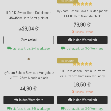
Top bewertet
byRoom Schale Bowl aus Mangoholz
H.O.C.K. Sweet-Heart Dekokissen
GROß 38cm Mandala black
45x45cm Herz Samt pink rot
79,90 €
*
29,04 €
*
ab
Kunden-Favorit
Zum Artikel
In den Warenkorb
Lieferzeit: ca. 2-4 Werktage
Lieferzeit: ca. 3-5 Werktage
Top bewertet
STF Dekokissen Herz in Herzform
byRoom Schale Bowl aus Mangoholz
ca. 40x45cm bordeaux rot Teddy
MITTEL 25cm Mandala black
16,50 €
*
44,90 €
*
Kunden-Favorit
In den Warenkorb
In den Warenkorb
Lieferzeit: ca. 3-5 Werktage
Lieferzeit: ca. 3-5 Werktage