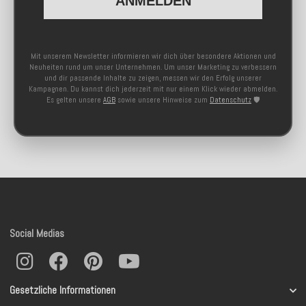
ANMELDEN
Mit unserem Newsletter informieren wir dich über besondere Aktionen und
Neuheiten rund um unser Unternehmen. Um unser Marketing zu verbessern
und dir passende Inhalte zu zeigen, messen wir den Erfolg unserer
Kampagnen. Du kannst dich jederzeit mit nur einem Klick wieder abmelden.
Es gelten unsere
AGB
sowie unsere Hinweise zum
Datenschutz
🛡️
Social Medias
Gesetzliche Informationen