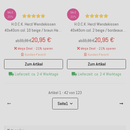
SALE
SALE
21%
21%
H.O.C.K. Herzl Wendekissen
H.O.C.K. Herzl Wendekissen
40x40cm col. 10 beige / braun Heart
40x40cm col. 2 beige / bordeaux
Herz
Heart Herz
20,95 €
20,95 €
*
*
ab
33,99 €
ab
33,99 €
Mega Deal: - 21% sparen
Mega Deal: - 21% sparen
Kunden-Favorit
Kunden-Favorit
Zum Artikel
Zum Artikel
Lieferzeit: ca. 2-4 Werktage
Lieferzeit: ca. 2-4 Werktage
Artikel 1 - 42 von 123
Seite
1