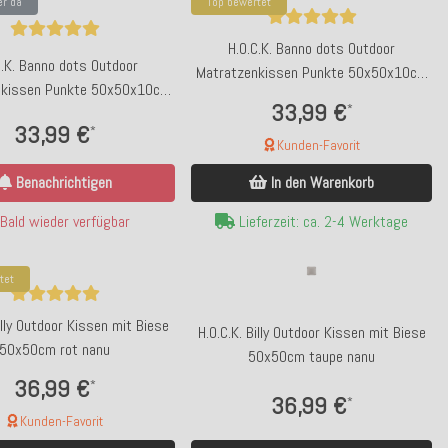
er da
Top bewertet
ppd Servietten "Pasta La Vista Baby"
H.O.C.K. Conceptstore TICKET 
33x33cm Streifen gelb weiß Napkin
DELUXE 06.08.2026 by L
H.O.C.K. Banno dots Outdoor
C.K. Banno dots Outdoor
Matratzenkissen Punkte 50x50x10cm
nkissen Punkte 50x50x10cm
rot nanu
33,99 €
*
natur nanu
33,99 €
*
4,50 €
49,00 €
*
*
Kunden-Favorit
Bald wieder verfüg
Kunden-Favorit
Benachrichtigen
In den Warenkorb
Lieferzeit: ca. 2-3 Werktage
Bald wieder verfügbar
Lieferzeit: ca. 2-4 Werktage
tet
illy Outdoor Kissen mit Biese
H.O.C.K. Billy Outdoor Kissen mit Biese
50x50cm rot nanu
50x50cm taupe nanu
36,99 €
*
36,99 €
*
Kunden-Favorit