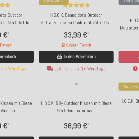
Top bewertet
Bald wied
 rot klein 8x18,5cm
GIFTY Kühlmanschette Weinkühler, "La dolce
Vino" Italia | rot weiß
dots Outdoor
H.O.C.K. Banno dots Outdoor
H.O.
nkte 50x50x10cm
Matratzenkissen Punkte 50x50x10cm
Matratze
nanu
gelb nanu
9 €
33,99 €
*
*
 €
19,90 €
*
*
avorit
Kunden-Favorit
 verfügbar
Bald wieder verfügbar
arenkorb
In den Warenkorb
. 5-7 Werktage
Lieferzeit: ca. 14 Werktage
Top bewer
H.O.C.K. B
r Kissen mit Biese
H.O.C.K. Billy Outdoor Kissen mit Biese
lb nanu
50x50cm natur nanu
9 €
36,99 €
*
*