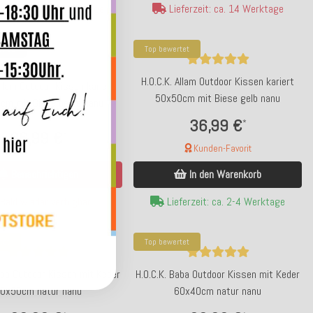
ferzeit: ca. 14 Werktage
Lieferzeit: ca. 14 Werktage
er da
Top bewertet
H.O.C.K. Allam Outdoor Kissen kariert
Allam Outdoor Kissen kariert
50x50cm mit Biese gelb nanu
cm mit Biese beige nanu
36,99 €
*
36,99 €
*
Kunden-Favorit
Benachrichtigen
In den Warenkorb
Bald wieder verfügbar
Lieferzeit: ca. 2-4 Werktage
tet
Top bewertet
aba Outdoor Kissen mit Keder
H.O.C.K. Baba Outdoor Kissen mit Keder
0x50cm natur nanu
60x40cm natur nanu