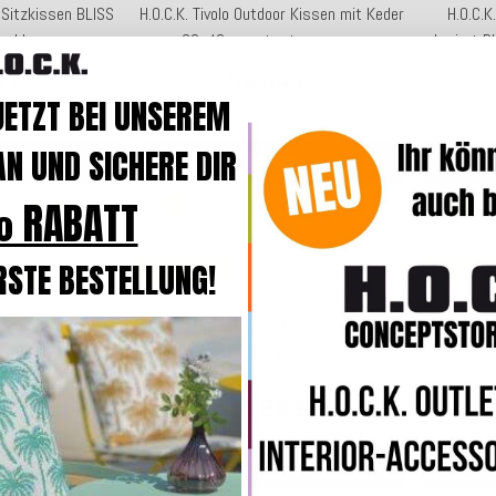
r Sitzkissen BLISS
H.O.C.K. Tivolo Outdoor Kissen mit Keder
H.O.C.K
old nanu
60x40cm natur taupe nanu
kariert 
9 €
39,99 €
*
*
JETZT BEI UNSEREM
avorit
Kunden-Favorit
N UND SICHERE DIR
arenkorb
In den Warenkorb
 RABATT
. 5-7 Werktage
Lieferzeit: ca. 5-7 Werktage
Lie
RSTE BESTELLUNG!
Bestseller
Top bewer
door Sitzkissen
H.O.C.K.
H.O.C.K. Allam Outdoor Sitzkissen
5x6cm natur nanu
rund Pouf
kariert BLISS 45x45x6cm rot nanu
9 €
*
29,99 €
*
avorit
In den Warenkorb
arenkorb