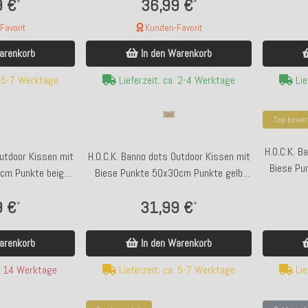
9 €
36,99 €
*
*
avorit
Kunden-Favorit
arenkorb
In den Warenkorb
. 5-7 Werktage
Lieferzeit: ca. 2-4 Werktage
Lie
Top bewer
H.O.C.K. B
Outdoor Kissen mit
H.O.C.K. Banno dots Outdoor Kissen mit
Biese Pu
cm Punkte beige
Biese Punkte 50x30cm Punkte gelb
u
nanu
9 €
31,99 €
*
*
arenkorb
In den Warenkorb
a. 14 Werktage
Lieferzeit: ca. 5-7 Werktage
Lie
Bald wieder da
To