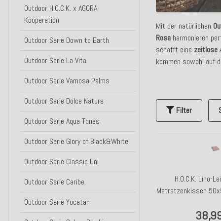
Outdoor H.O.C.K. x AGORA
Kooperation
Mit der natürlichen
Ou
Rosa
harmonieren perf
Outdoor Serie Down to Earth
schafft eine
zeitlose
Outdoor Serie La Vita
kommen sowohl auf 
Outdoor Serie Vamosa Palms
Outdoor Serie Dolce Nature
Filter
Outdoor Serie Aqua Tones
Outdoor Serie Glory of Black&White
Outdoor Serie Classic Uni
H.O.C.K. Lino-L
Outdoor Serie Caribe
Matratzenkissen 50
Outdoor Serie Yucatan
berr
38,9