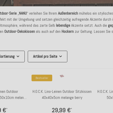
tdoor-Serie
„
NANU
“ verleihen Sie Ihrem
Außenbereich
mühelos ein stylische
ekt mit der Umgebung und setzen gleichzeitig aufregende Akzente durch 
Atmosphäre, während das zarte Gelb
lebendige
Akzente setzt. Auch die
ge
den
Outdoor-Dekokissen
als auch auf den
Hockern
zur Geltung. Lassen Sie 
Sortierung
Artikel pro Seite
Bestseller
einen Outdoor
H.O.C.K. Lino-Leinen Outdoor Sitzkissen
H.O.C.K. L
x50x10cm melange
40x40x5cm melange berry
50x
y
9 €
29,99 €
*
*