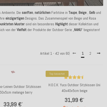
s Ambiente. Die
sanften
,
natürlichen
Farbtöne in
Taupe
,
Beige
,
Gelb
und
ihre
einzigartigen
Designs. Das Zusammenspiel von Beige und Rosa
punkteten
Muster
sind ein besonderes
Highlight
dieser Kollektion und
sich von der
Vielfalt
der Produkte der Outdoor-Serie „
NANU
“ begeistern!
Artikel 1 - 42 von 60
1
2
Top bewertet
H.O.C.K. Yuco Outdoor Sitzkissen Uni
ino-Leinen Outdoor Sitzkissen
40x40x5cm beige
50x5cm melange berry
31,99 €
*
33,99 €
*