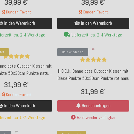
39,99 €
39,99 €
*
*
Kunden-Favorit
Kunden-Favorit
In den Warenkorb
In den Warenkorb
ferzeit: ca. 2-4 Werktage
Lieferzeit: ca. 2-4 Werktage
tet
Bald wieder da
anno dots Outdoor Kissen mit
H.O.C.K. Banno dots Outdoor Kissen mit
nkte 50x30cm Punkte natur
Biese Punkte 50x30cm Punkte rot nanu
nanu
31,99 €
*
31,99 €
*
Kunden-Favorit
Benachrichtigen
In den Warenkorb
Bald wieder verfügbar
ferzeit: ca. 5-7 Werktage
p bewertet
Bald wieder da