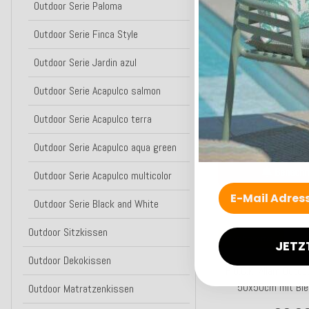
Outdoor Serie Paloma
Lieferzeit: ca
Outdoor Serie Finca Style
Bald wieder da
Outdoor Serie Jardin azul
Outdoor Serie Acapulco salmon
H.O.C.K. Banno dot
rund Pouf ø45x45cm 
Outdoor Serie Acapulco terra
95,9
Outdoor Serie Acapulco aqua green
Benachri
Outdoor Serie Acapulco multicolor
Bald wieder
Outdoor Serie Black and White
Outdoor Sitzkissen
Top bewertet
JETZ
Outdoor Dekokissen
H.O.C.K. Allam Outdo
50x50cm mit Bie
Outdoor Matratzenkissen