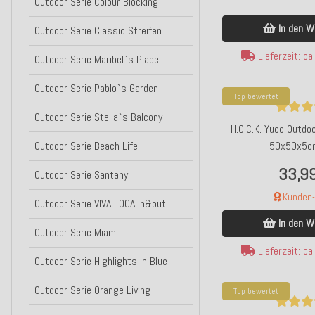
Outdoor Serie Colour Blocking
In den W
Outdoor Serie Classic Streifen
Lieferzeit: c
Outdoor Serie Maribel`s Place
Outdoor Serie Pablo`s Garden
Top bewertet
Outdoor Serie Stella`s Balcony
H.O.C.K. Yuco Outdo
Outdoor Serie Beach Life
50x50x5cm
33,9
Outdoor Serie Santanyi
Kunden-F
Outdoor Serie VIVA LOCA in&out
In den W
Outdoor Serie Miami
Lieferzeit: c
Outdoor Serie Highlights in Blue
Outdoor Serie Orange Living
Top bewertet