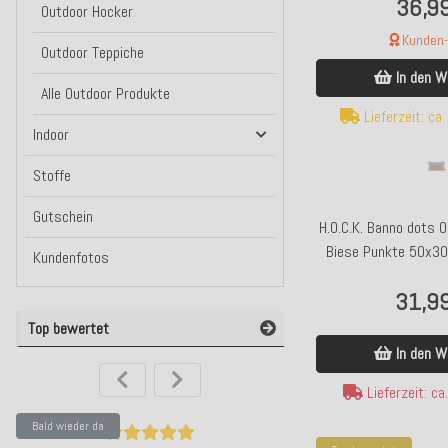
36,9
Outdoor Hocker
Kunden-F
Outdoor Teppiche
In den W
Alle Outdoor Produkte
Lieferzeit: ca
Indoor
Stoffe
Gutschein
H.O.C.K. Banno dots 
Biese Punkte 50x30
Kundenfotos
nan
31,9
Top bewertet
In den W
Lieferzeit: c
Bald wieder da
Bald wieder da