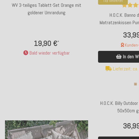
Top bewertet
WV 3-teiliges Tablett-Set Orange mit
WV Kerzenleuchter Tulpe
goldener Umrandung
H.O.C.K. Banno 
Matratzenkissen Pu
beige 
33,9
19,90 €
12,90
*
Kunden-F
Bald wieder verfügbar
Bald wieder
In den W
Lieferzeit: ca
H.O.C.K. Billy Outdoo
50x50cm ge
36,9