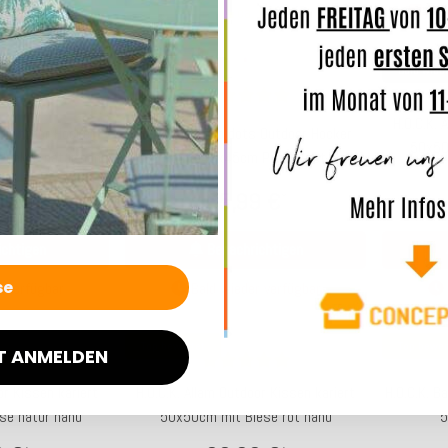
Lieferzeit: ca. 5-7 Werktage
. 5-7 Werktage
Lie
Bald wieder da
Bald wied
H.O.C.K. 
s Outdoor Hocker
H.O.C.K. Banno dots Outdoor Hocker
50x50
Punkte natur nanu
rund Pouf ø45x45cm Punkte rot nanu
9 €
95,99 €
*
*
chtigen
Benachrichtigen
 verfügbar
Bald wieder verfügbar
Top bewertet
Top bewer
T ANMELDEN
or Kissen kariert
H.O.C.K. Allam Outdoor Kissen kariert
H.O.C.K. B
se natur nanu
50x50cm mit Biese rot nanu
5