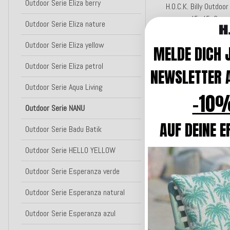
Outdoor Serie Eliza berry
H.O.C.K. Billy Outdoo
45x45x6cm g
Outdoor Serie Eliza nature
29,9
Outdoor Serie Eliza yellow
MELDE DICH 
Kunden-F
Outdoor Serie Eliza petrol
NEWSLETTER A
In den W
Outdoor Serie Aqua Living
-10%
Lieferzeit: ca
Outdoor Serie NANU
AUF DEINE E
Top bewertet
Outdoor Serie Badu Batik
H.O.C.K. Allam Out
Outdoor Serie HELLO YELLOW
kariert BLISS 45x4
Outdoor Serie Esperanza verde
29,9
Outdoor Serie Esperanza natural
Kunden-F
Outdoor Serie Esperanza azul
In den W