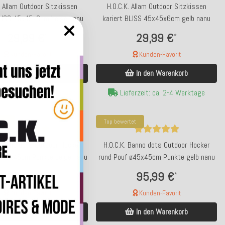
. Allam Outdoor Sitzkissen
H.O.C.K. Allam Outdoor Sitzkissen
BLISS 45x45x6cm beige nanu
kariert BLISS 45x45x6cm gelb nanu
29,99 €
29,99 €
*
*
Kunden-Favorit
Kunden-Favorit
In den Warenkorb
In den Warenkorb
ferzeit: ca. 5-7 Werktage
Lieferzeit: ca. 2-4 Werktage
tet
Top bewertet
 Banno dots Outdoor Hocker
H.O.C.K. Banno dots Outdoor Hocker
 ø45x45cm Punkte beige nanu
rund Pouf ø45x45cm Punkte gelb nanu
95,99 €
95,99 €
*
*
Kunden-Favorit
Kunden-Favorit
In den Warenkorb
In den Warenkorb