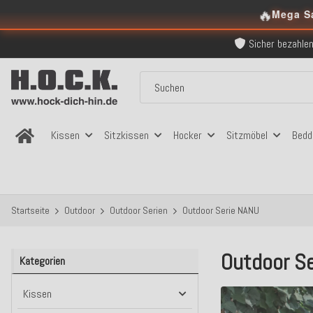
Über 120.000 er
🔥
Mega S
Sicher bezahlen
Kostenloser Versand in
Über 120.000 er
Sicher bezahlen
Kostenloser Versand in
Kissen
Sitzkissen
Hocker
Sitzmöbel
Bedd
Startseite
Outdoor
Outdoor Serien
Outdoor Serie NANU
Outdoor S
Kategorien
Kissen