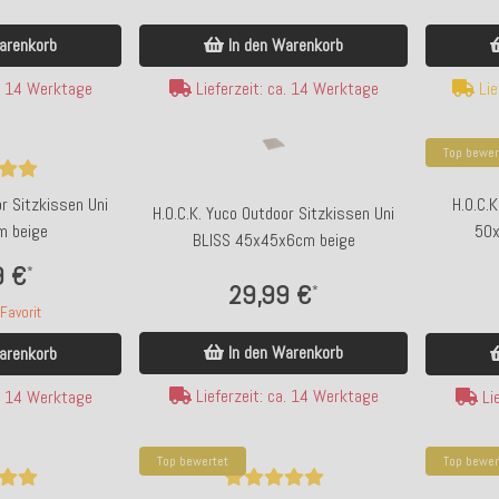
arenkorb
In den Warenkorb
a. 14 Werktage
Lieferzeit: ca. 14 Werktage
Lie
Top bewer
or Sitzkissen Uni
H.O.C.K
H.O.C.K. Yuco Outdoor Sitzkissen Uni
 beige
50x
BLISS 45x45x6cm beige
9 €
*
29,99 €
*
avorit
In den Warenkorb
arenkorb
Lieferzeit: ca. 14 Werktage
a. 14 Werktage
Lie
Top bewertet
Top bewer