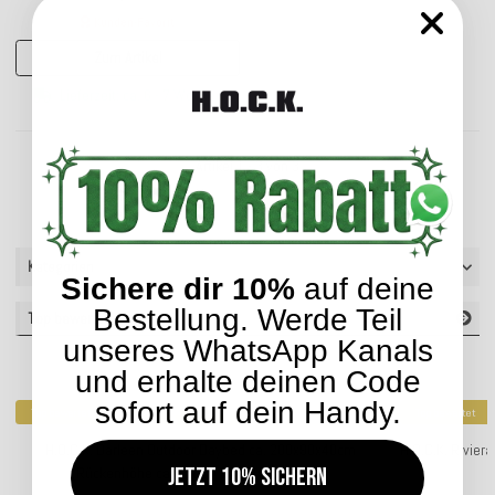
Kunden-Favorit
Zum Artikel
Lieferzeit: ca. 6 - 7 Wochen
Artikel 1 - 3 von 3
Kategorien
Sichere dir 10%
auf deine
Bestellung. Werde Teil
Top bewertet
unseres WhatsApp Kanals
und erhalte deinen Code
sofort auf dein Handy.
Top bewertet
Top bewertet
H.O.C.K. Darleen Outdoor Daybed ca. 200x90x40cm
H.O.C.K. Rivier
Jetzt 10% sichern
(Rückenhöhe ca. 65cm) SAZU Aqua-Türkis