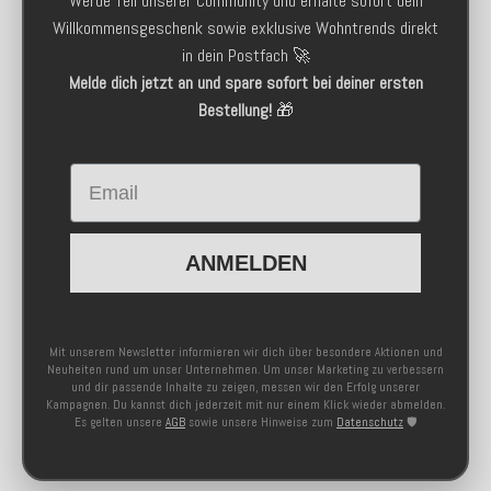
Werde Teil unserer Community und erhalte sofort dein
Willkommensgeschenk sowie exklusive Wohntrends direkt
in dein Postfach 🚀
Melde dich jetzt an und spare sofort bei deiner ersten
Bestellung!
🎁
Email
ANMELDEN
Mit unserem Newsletter informieren wir dich über besondere Aktionen und
Neuheiten rund um unser Unternehmen. Um unser Marketing zu verbessern
und dir passende Inhalte zu zeigen, messen wir den Erfolg unserer
Kampagnen. Du kannst dich jederzeit mit nur einem Klick wieder abmelden.
Es gelten unsere
AGB
sowie unsere Hinweise zum
Datenschutz
🛡️