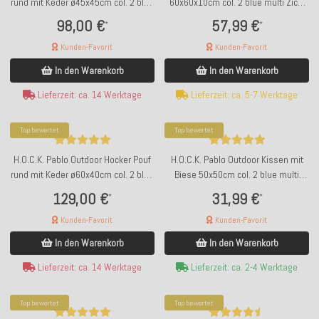
rund mit Keder ø45x45cm col. 2 blue
60x60x10cm col. 2 blue multi Zick-
multi Zick-Zack sun boho
Zack sun boho
98,00 €
57,99 €
*
*
Kunden-Favorit
Kunden-Favorit
In den Warenkorb
In den Warenkorb
Lieferzeit: ca. 14 Werktage
Lieferzeit: ca. 5-7 Werktage
Top bewertet
Top bewertet
H.O.C.K. Pablo Outdoor Hocker Pouf
H.O.C.K. Pablo Outdoor Kissen mit
rund mit Keder ø60x40cm col. 2 blue
Biese 50x50cm col. 2 blue multi
multi Zick-Zack sun boho
Zick-Zack sun boho
129,00 €
31,99 €
*
*
Kunden-Favorit
Kunden-Favorit
In den Warenkorb
In den Warenkorb
Lieferzeit: ca. 14 Werktage
Lieferzeit: ca. 2-4 Werktage
Top bewertet
Top bewertet