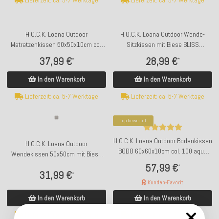
Lieferzeit: ca. 5-7 Werktage
Lieferzeit: ca. 5-7 Werktage
H.O.C.K. Loana Outdoor
H.O.C.K. Loana Outdoor Wende-
Matratzenkissen 50x50x10cm col.
Sitzkissen mit Biese BLISS
97 hellgrau stone grau sunny
45x45x6cm col. 97 hellgrau stone
37,99 €
28,99 €
*
*
grau sunny
In den Warenkorb
In den Warenkorb
Lieferzeit: ca. 5-7 Werktage
Lieferzeit: ca. 5-7 Werktage
Top bewertet
H.O.C.K. Loana Outdoor Bodenkissen
H.O.C.K. Loana Outdoor
BODO 60x60x10cm col. 100 aqua
Wendekissen 50x50cm mit Biese
türkis petrol sunny
col. 97 hellgrau stone grau sunny
57,99 €
*
31,99 €
*
Kunden-Favorit
In den Warenkorb
In den Warenkorb
Lieferzeit: ca. 5-7 Werktage
Lieferzeit: ca. 5-7 Werktage