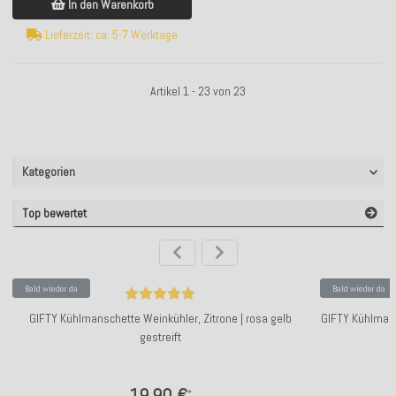
In den Warenkorb
Lieferzeit: ca. 5-7 Werktage
Artikel 1 - 23 von 23
Kategorien
Top bewertet
Bald wieder da
Bald wieder da
GIFTY Kühlmanschette Weinkühler, Zitrone | rosa gelb
GIFTY Kühlmansc
gestreift
19,90 €
*