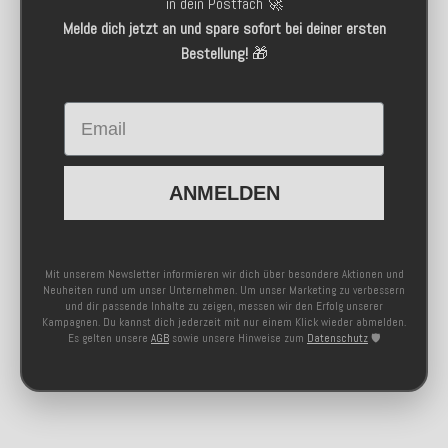
in dein Postfach 🚀
Melde dich jetzt an und spare sofort bei deiner ersten
Bestellung!
🎁
Email
ANMELDEN
Mit unserem Newsletter informieren wir dich über besondere Aktionen und
Neuheiten rund um unser Unternehmen. Um unser Marketing zu verbessern
und dir passende Inhalte zu zeigen, messen wir den Erfolg unserer
Kampagnen. Du kannst dich jederzeit mit nur einem Klick wieder abmelden.
Es gelten unsere
AGB
sowie unsere Hinweise zum
Datenschutz
🛡️