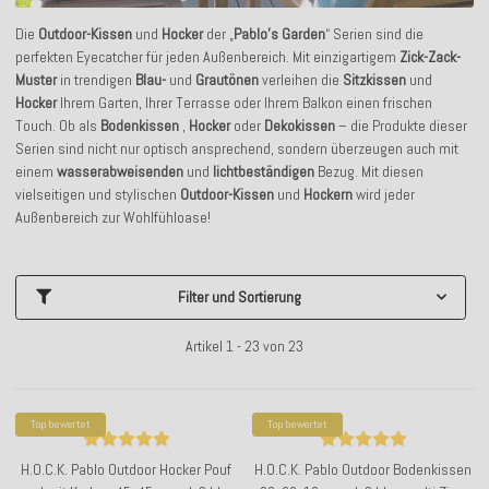
Die
Outdoor-Kissen
und
Hocker
der „
Pablo’s Garden
“ Serien sind die
perfekten Eyecatcher für jeden Außenbereich. Mit einzigartigem
Zick-Zack-
Muster
in trendigen
Blau-
und
Grautönen
verleihen die
Sitzkissen
und
Hocker
Ihrem Garten, Ihrer Terrasse oder Ihrem Balkon einen frischen
Touch. Ob als
Bodenkissen
,
Hocker
oder
Dekokissen
– die Produkte dieser
Serien sind nicht nur optisch ansprechend, sondern überzeugen auch mit
einem
wasserabweisenden
und
lichtbeständigen
Bezug. Mit diesen
vielseitigen und stylischen
Outdoor-Kissen
und
Hockern
wird jeder
Außenbereich zur Wohlfühloase!
Filter und Sortierung
Artikel 1 - 23 von 23
Top bewertet
Top bewertet
H.O.C.K. Pablo Outdoor Hocker Pouf
H.O.C.K. Pablo Outdoor Bodenkissen