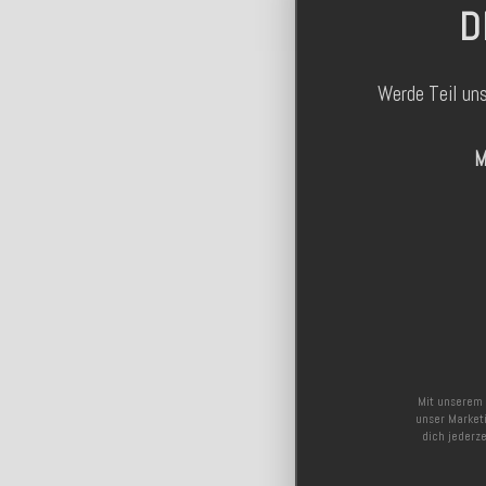
D
Werde Teil un
M
Mit unserem 
unser Marketi
dich jederz