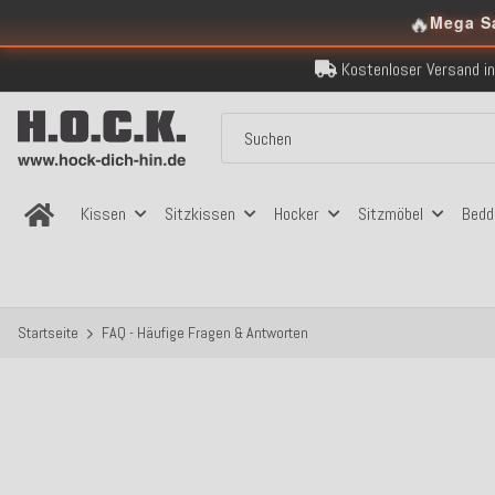
🔥
Über 120.000 er
Mega S
Sicher bezahlen
Kostenloser Versand in
Über 120.000 er
Sicher bezahlen
Kostenloser Versand in
Kissen
Sitzkissen
Hocker
Sitzmöbel
Bedd
Startseite
FAQ - Häufige Fragen & Antworten