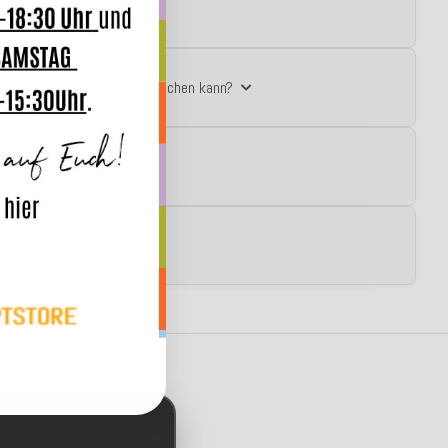
ice kontaktieren?
einen Showroom, den ich besuchen kann?
größere Bestellungen?