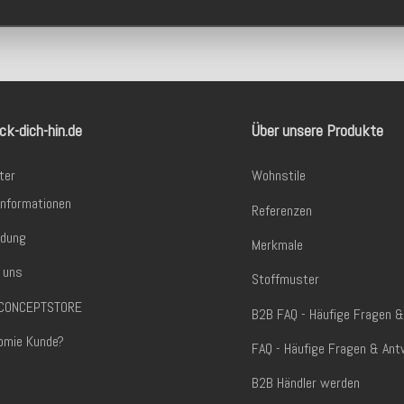
ck-dich-hin.de
Über unsere Produkte
ter
Wohnstile
informationen
Referenzen
dung
Merkmale
 uns
Stoffmuster
. CONCEPTSTORE
B2B FAQ - Häufige Fragen 
omie Kunde?
FAQ - Häufige Fragen & Ant
B2B Händler werden