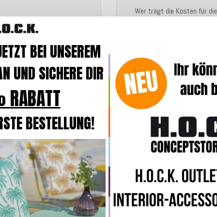
Wer trägt die Kosten für d
JETZT BEI UNSEREM
Wie lange dauert die Erstat
N UND SICHERE DIR
fert?
Was mache ich, wenn mein K
 RABATT
RSTE BESTELLUNG!
te
Kund