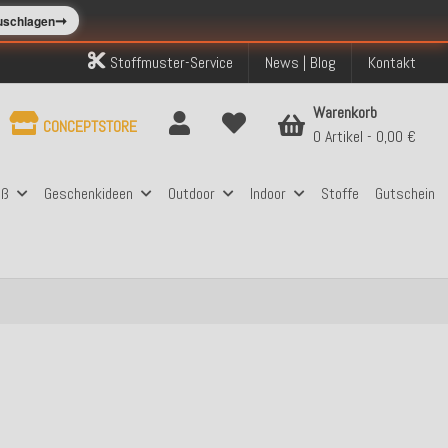
➞
zuschlagen
Stoffmuster-Service
News | Blog
Kontakt
Warenkorb
CONCEPTSTORE
0 Artikel
0,00 €
aß
Geschenkideen
Outdoor
Indoor
Stoffe
Gutschein