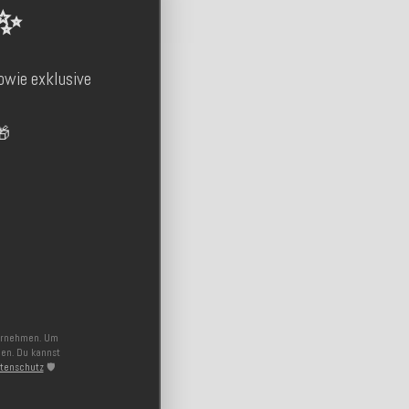
 ✨
owie exklusive

ternehmen. Um
nen. Du kannst
tenschutz
🛡️