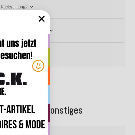
ie Rücksendung?
tung nach einer Rückgabe?
issen beschädigt ist?
enservice & Sonstiges