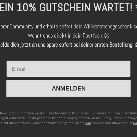
EIN 10% GUTSCHEIN WARTET!
serer Community und erhalte sofort dein Willkommensgeschenk s
Wohntrends direkt in dein Postfach 🚀
elde dich jetzt an und spare sofort bei deiner ersten Bestellung!

Email
ANMELDEN
Newsletter informieren wir dich über besondere Aktionen und Neuheiten rund um unser Un
ng zu verbessern und dir passende Inhalte zu zeigen, messen wir den Erfolg unserer Kampag
eit mit nur einem Klick wieder abmelden. Es gelten unsere
AGB
sowie unsere Hinweise zum
Da