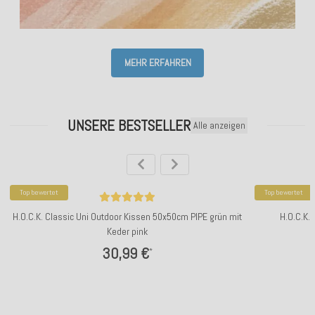
MEHR ERFAHREN
UNSERE BESTSELLER
Alle anzeigen
Top bewertet
Top bewertet
H.O.C.K. Classic Uni Outdoor Kissen 50x50cm PIPE grün mit
H.O.C.K.
Keder pink
30,99 €
*