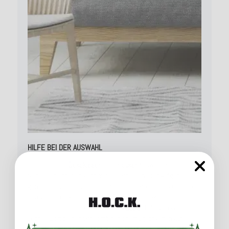
HILFE BEI DER AUSWAHL
Die passende
Dekokissen
oder
Hocker
Auswahl zu treffen
fällt vielen unter uns schwer. Da wir es uns zur Aufgabe
gemacht haben Ihnen dabei zu helfen, wie Sie Ihr Zuhause
neu gestalten können, finden Sie bei uns erweiterte
Inspirationen in unseren aktuellen
BLOG
Beiträgen von
Leonie. Dort zeigen wir Kombinationsmöglichkeiten auf
unterschiedlich farbigen Sofas. Ganz nach dem
Motto: “Don‘t