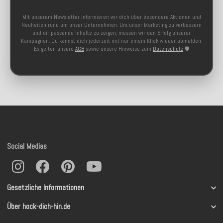
Mit unserem Newsletter informieren wir dich über besondere Aktionen und
Neuheiten rund um unser Unternehmen. Um unser Marketing zu verbessern
und dir passende Inhalte zu zeigen, messen wir den Erfolg unserer
Kampagnen. Du kannst dich jederzeit mit nur einem Klick wieder abmelden.
Es gelten unsere
AGB
sowie unsere Hinweise zum
Datenschutz
🛡️
Social Medias
Gesetzliche Informationen
Über hock-dich-hin.de