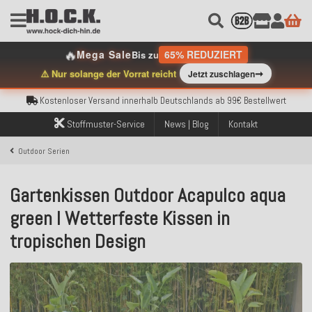
Kostenloser Versand innerhalb Deutschlands ab 99€ Bestellwert
🔥
Mega Sale
65% REDUZIERT
Bis zu
Über 120.000 erfolgreich versendete Bestellungen
➞
⚠️ Nur solange der Vorrat reicht
Jetzt zuschlagen
Sicher bezahlen mit Klarna, PayPal & Amazon Pay
Kostenloser Versand innerhalb Deutschlands ab 99€ Bestellwert
Über 120.000 erfolgreich versendete Bestellungen
Sicher bezahlen mit Klarna, PayPal & Amazon Pay
Stoffmuster-Service
News | Blog
Kontakt
Kostenloser Versand innerhalb Deutschlands ab 99€ Bestellwert
Outdoor Serien
Gartenkissen Outdoor Acapulco aqua
green I Wetterfeste Kissen in
tropischen Design