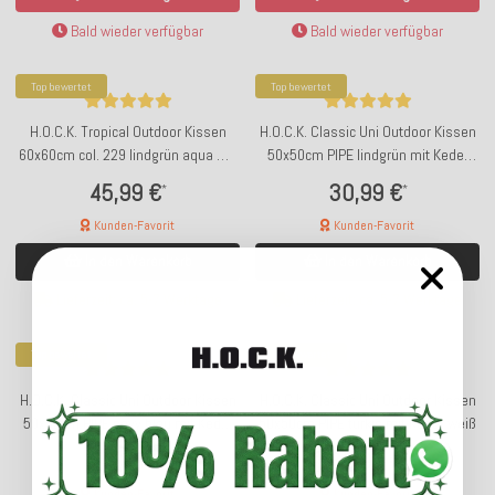
Bald wieder verfügbar
Bald wieder verfügbar
Top bewertet
Top bewertet
H.O.C.K. Tropical Outdoor Kissen
H.O.C.K. Classic Uni Outdoor Kissen
60x60cm col. 229 lindgrün aqua mit
50x50cm PIPE lindgrün mit Keder
Keder lindgrün sunny
grün
45,99 €
30,99 €
*
*
Kunden-Favorit
Kunden-Favorit
In den Warenkorb
In den Warenkorb
Lieferzeit: ca. 5-7 Werktage
Lieferzeit: ca. 5-7 Werktage
Top bewertet
Top bewertet
H.O.C.K. Classic Uni Outdoor Kissen
H.O.C.K. Classic Uni Outdoor Kissen
50x50cm PIPE navy blau mit Keder
50x50cm PIPE türkis mit Keder weiß
türkis
30,99 €
30,99 €
*
*
Kunden-Favorit
Kunden-Favorit