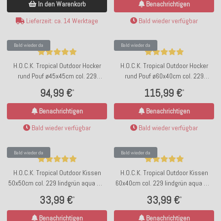
In den Warenkorb
Benachrichtigen
Lieferzeit: ca. 14 Werktage
Bald wieder verfügbar
Bald wieder da
Bald wieder da
H.O.C.K. Tropical Outdoor Hocker
H.O.C.K. Tropical Outdoor Hocker
rund Pouf ø45x45cm col. 229
rund Pouf ø60x40cm col. 229
lindgrün aqua sunny
lindgrün aqua sunny
94,99 €
115,99 €
*
*
Benachrichtigen
Benachrichtigen
Bald wieder verfügbar
Bald wieder verfügbar
Bald wieder da
Bald wieder da
H.O.C.K. Tropical Outdoor Kissen
H.O.C.K. Tropical Outdoor Kissen
50x50cm col. 229 lindgrün aqua mit
60x40cm col. 229 lindgrün aqua mit
Keder lindgrün sunny
Keder lindgrün sunny
33,99 €
33,99 €
*
*
Benachrichtigen
Benachrichtigen