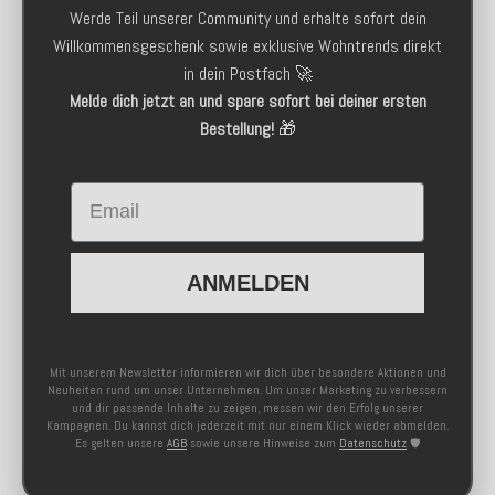
Werde Teil unserer Community und erhalte sofort dein
Willkommensgeschenk sowie exklusive Wohntrends direkt
in dein Postfach 🚀
Melde dich jetzt an und spare sofort bei deiner ersten
Bestellung!
🎁
Email
ANMELDEN
Mit unserem Newsletter informieren wir dich über besondere Aktionen und
Neuheiten rund um unser Unternehmen. Um unser Marketing zu verbessern
und dir passende Inhalte zu zeigen, messen wir den Erfolg unserer
Kampagnen. Du kannst dich jederzeit mit nur einem Klick wieder abmelden.
Es gelten unsere
AGB
sowie unsere Hinweise zum
Datenschutz
🛡️