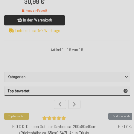
30,99 €
*
Kunden-Favorit
In den Warenkorb
Lieferzeit: ca. 5-7 Werktage
Artikel 1 - 19 von 19
Kategorien
Top bewertet
Top bewertet
Bald wieder da
H.O.C.K. Darleen Outdoor Daybed ca. 200x90x40cm
GIFTY Küh
(Rückenhöhe ca. 65cm) SAZU Aqua-Türkis