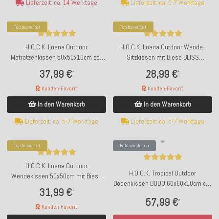
Lieferzeit: ca. 5-7 Werktage
Lieferzeit: ca. 14 Werktage
Top bewertet
Top bewertet
H.O.C.K. Loana Outdoor
H.O.C.K. Loana Outdoor Wende-
Matratzenkissen 50x50x10cm col.
Sitzkissen mit Biese BLISS
99 lindgrün grün sunny
45x45x6cm col. 99 lindgrün grün
37,99 €
28,99 €
*
*
sunny
Kunden-Favorit
Kunden-Favorit
In den Warenkorb
In den Warenkorb
Lieferzeit: ca. 5-7 Werktage
Lieferzeit: ca. 5-7 Werktage
Top bewertet
Bald wieder da
H.O.C.K. Loana Outdoor
H.O.C.K. Tropical Outdoor
Wendekissen 50x50cm mit Biese
Bodenkissen BODO 60x60x10cm col.
col. 96 lindgrün grün sunny
31,99 €
*
229 lindgrün aqua sunny
57,99 €
*
Kunden-Favorit