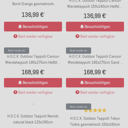
H.O.C.K. Outdoor Teppich Cancun
Burnt Orange geometrisch
Wendeteppich 150x240cm Hellblau
150x240cm
& Dunkelblau gestreift
136,99 €
*
136,99 €
*
Benachrichtigen
Benachrichtigen
Bald wieder verfügbar
Bald wieder verfügbar
Bald wieder da
Bald wieder da
H.O.C.K. Outdoor Teppich Cancun
H.O.C.K. Outdoor Teppich Cancun
Wendeteppich 180x270cm Hellblau
Wendeteppich 180x270cm Sand &
& Dunkelblau gestreift
Black gestreift
168,99 €
168,99 €
*
*
Benachrichtigen
Benachrichtigen
Bald wieder verfügbar
Bald wieder verfügbar
Bald wieder da
H.O.C.K. Outdoor Teppich Nairobi
H.O.C.K. Outdoor Teppich Tokyo
natural black 120x180cm
Türkis geometrisch 150x240cm