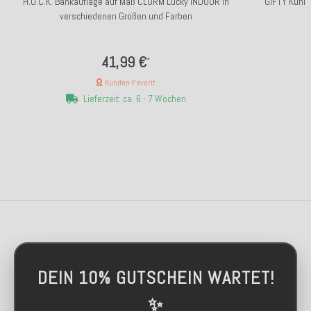
H.O.C.K. Bankauflage auf Maß CLORM Lucky INDOOR in
GIFTY Kühlm
verschiedenen Größen und Farben
41,99 €
*
Kunden-Favorit
Lieferzeit: ca. 6 - 7 Wochen
DEIN 10% GUTSCHEIN WARTET!
✨