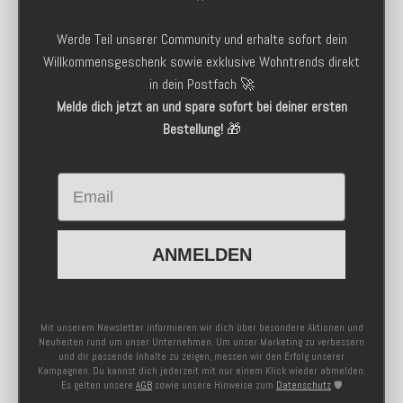
Werde Teil unserer Community und erhalte sofort dein
Willkommensgeschenk sowie exklusive Wohntrends direkt
in dein Postfach 🚀
Melde dich jetzt an und spare sofort bei deiner ersten
Bestellung!
🎁
Email
ANMELDEN
Mit unserem Newsletter informieren wir dich über besondere Aktionen und
Neuheiten rund um unser Unternehmen. Um unser Marketing zu verbessern
und dir passende Inhalte zu zeigen, messen wir den Erfolg unserer
Kampagnen. Du kannst dich jederzeit mit nur einem Klick wieder abmelden.
Es gelten unsere
AGB
sowie unsere Hinweise zum
Datenschutz
🛡️