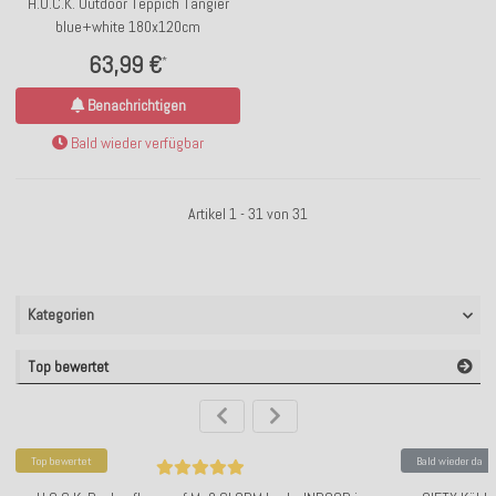
H.O.C.K. Outdoor Teppich Tangier
blue+white 180x120cm
63,99 €
*
Benachrichtigen
Bald wieder verfügbar
Artikel 1 - 31 von 31
Kategorien
Top bewertet
Top bewertet
Bald wieder da