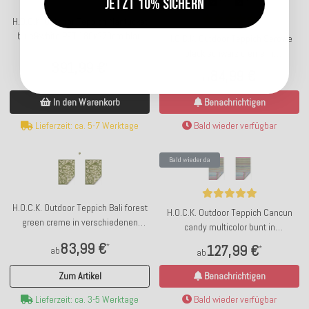
Jetzt 10% sichern
H.O.C.K. Outdoor Teppich Nantucket
blue&white PET 180x270cm blau
H.O.C.K. Outdoor Teppich Serowe
weiß
black schwarz creme in
391,99 €
*
verschiedenen Größen
84,99 €
*
ab
In den Warenkorb
Benachrichtigen
Lieferzeit: ca. 5-7 Werktage
Bald wieder verfügbar
Bald wieder da
H.O.C.K. Outdoor Teppich Bali forest
H.O.C.K. Outdoor Teppich Cancun
green creme in verschiedenen
candy multicolor bunt in
Größen
verschiedenen Größen
83,99 €
*
127,99 €
*
ab
ab
Zum Artikel
Benachrichtigen
Lieferzeit: ca. 3-5 Werktage
Bald wieder verfügbar