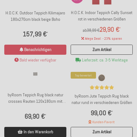
H.O.C.K. Indoor Teppich Cally Sunset
H.O.C.K. Outdoor Teppich Kilimajaro
rot in verschiedenen Größen
180x270cm black beige Boho
29,90 €
*
ab
38,99 €
157,99 €
*
Mega Deal: - 23% sparen
Benachrichtigen
Zum Artikel
Bald wieder verfügbar
Lieferzeit: ca. 3-5 Werktage
Top bewertet
byRoom Teppich Rug black natur
byRoom Jute Teppich Rug black
crosses Rauten 120x180cm mit
natur rund in verschiedenen Größen
Quasten
99,00 €
*
69,90 €
*
Kunden-Favorit
In den Warenkorb
Zum Artikel