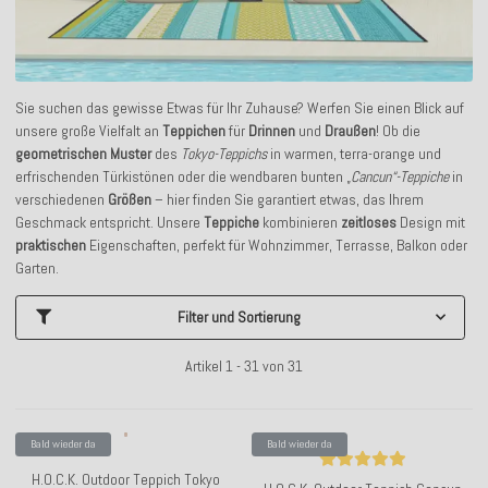
Sie suchen das gewisse Etwas für Ihr Zuhause? Werfen Sie einen Blick auf
unsere große Vielfalt an
Teppichen
für
Drinnen
und
Draußen
! Ob die
geometrischen
Muster
des
Tokyo-Teppichs
in warmen, terra-orange und
erfrischenden Türkistönen oder die wendbaren bunten „
Cancun“-Teppiche
in
verschiedenen
Größen
– hier finden Sie garantiert etwas, das Ihrem
Geschmack entspricht. Unsere
Teppiche
kombinieren
zeitloses
Design mit
praktischen
Eigenschaften, perfekt für Wohnzimmer, Terrasse, Balkon oder
Garten.
Filter und Sortierung
Artikel 1 - 31 von 31
Bald wieder da
Bald wieder da
H.O.C.K. Outdoor Teppich Tokyo