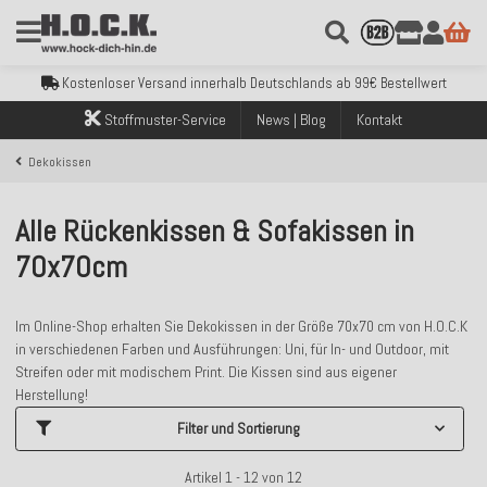
Kostenloser Versand innerhalb Deutschlands ab 99€ Bestellwert
Über 120.000 erfolgreich versendete Bestellungen
Sicher bezahlen mit Klarna, PayPal & Amazon Pay
Kostenloser Versand innerhalb Deutschlands ab 99€ Bestellwert
Über 120.000 erfolgreich versendete Bestellungen
Stoffmuster-Service
News | Blog
Kontakt
Sicher bezahlen mit Klarna, PayPal & Amazon Pay
Kostenloser Versand innerhalb Deutschlands ab 99€ Bestellwert
Dekokissen
Alle Rückenkissen & Sofakissen in
70x70cm
Im Online-Shop erhalten Sie Dekokissen in der Größe 70x70 cm von H.O.C.K
in verschiedenen Farben und Ausführungen: Uni, für In- und Outdoor, mit
Streifen oder mit modischem Print. Die Kissen sind aus eigener
Herstellung!
Filter und Sortierung
Artikel 1 - 12 von 12