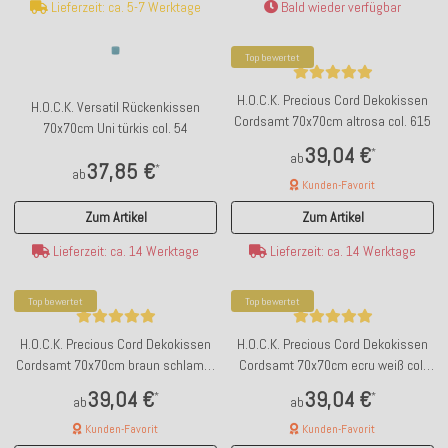
Lieferzeit: ca. 5-7 Werktage
Bald wieder verfügbar
Top bewertet
H.O.C.K. Precious Cord Dekokissen
H.O.C.K. Versatil Rückenkissen
Cordsamt 70x70cm altrosa col. 615
70x70cm Uni türkis col. 54
39,04 €
*
ab
37,85 €
*
ab
Kunden-Favorit
Zum Artikel
Zum Artikel
Lieferzeit: ca. 14 Werktage
Lieferzeit: ca. 14 Werktage
Top bewertet
Top bewertet
H.O.C.K. Precious Cord Dekokissen
H.O.C.K. Precious Cord Dekokissen
Cordsamt 70x70cm braun schlamm
Cordsamt 70x70cm ecru weiß col.
col. 100
001
39,04 €
39,04 €
*
*
ab
ab
Kunden-Favorit
Kunden-Favorit