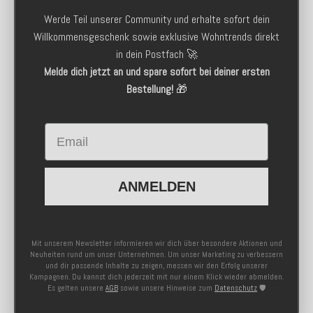
Werde Teil unserer Community und erhalte sofort dein
Willkommensgeschenk sowie exklusive Wohntrends direkt
in dein Postfach 🚀
Melde dich jetzt an und spare sofort bei deiner ersten
Bestellung!
🎁
Email
ANMELDEN
Mit unserem Newsletter informieren wir dich über besondere Aktionen und
Neuheiten rund um unser Unternehmen. Um unser Marketing zu verbessern
und dir passende Inhalte zu zeigen, messen wir den Erfolg unserer
Kampagnen. Du kannst dich jederzeit mit nur einem Klick wieder abmelden.
Es gelten unsere
AGB
sowie unsere Hinweise zum
Datenschutz
🛡️