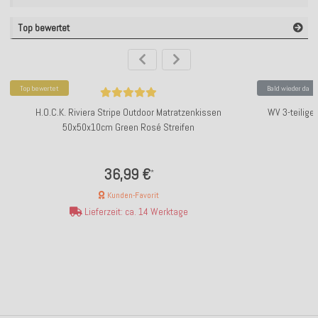
Top bewertet
Top bewertet
Bald wieder da
H.O.C.K. Riviera Stripe Outdoor Matratzenkissen
WV 3-teilige
50x50x10cm Green Rosé Streifen
36,99 €
*
Kunden-Favorit
Lieferzeit: ca. 14 Werktage