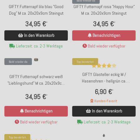
Bald wieder da
GIFTY Futternapf lila blau "Good
GIFTY Futternapf rosa "Happy Hour"
Dog" M ca. 20x20x9cm Steingut
M ca. 20x20x9cm Steingut
34,95 €
34,95 €
*
*
In den Warenkorb
Benachrichtigen
Lieferzeit: ca. 2-3 Werktage
Bald wieder verfügbar
Bald wieder da
Top bewertet
GIFTY Glasteller eckig M /
GIFTY Futternapf schwarz weiß
Hasenohren - hellgrün ca.
"Lieblingshund" M ca. 20x20x9cm
10x0,8x14,2cm
Steingut
6,90 €
*
34,95 €
*
Kunden-Favorit
Benachrichtigen
In den Warenkorb
Bald wieder verfügbar
Lieferzeit: ca. 2-3 Werktage
Top bewertet