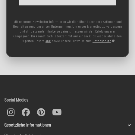
Mit unserem Newsletter informieren wir dich über besondere Aktionen und
Neuheiten rund um unser Unternehmen. Um unser Marketing zu verbessern
und dir passende Inhalte zu zeigen, messen wir den Erfolg unserer
Kampagnen. Du kannst dich jederzeit mit nur einem Klick wieder abmelden.
Es gelten unsere
AGB
sowie unsere Hinweise zum
Datenschutz
🛡️
Social Medias
Gesetzliche Informationen