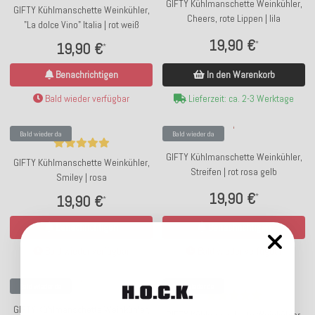
GIFTY Kühlmanschette Weinkühler,
GIFTY Kühlmanschette Weinkühler,
Cheers, rote Lippen | lila
"La dolce Vino" Italia | rot weiß
19,90 €
*
19,90 €
*
In den Warenkorb
Benachrichtigen
Lieferzeit: ca. 2-3 Werktage
Bald wieder verfügbar
Bald wieder da
Bald wieder da
GIFTY Kühlmanschette Weinkühler,
GIFTY Kühlmanschette Weinkühler,
Streifen | rot rosa gelb
Smiley | rosa
19,90 €
*
19,90 €
*
Benachrichtigen
Benachrichtigen
Bald wieder verfügbar
Bald wieder verfügbar
Bald wieder da
Bald wieder da
GIFTY Kühlmanschette Weinkühler,