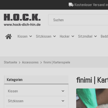
Über 120.000 er
Sicher bezahlen
Kostenloser Versand in
Über 120.000 er
Sicher bezahlen
Kostenloser Versand in
Kissen
Sitzkissen
Hocker
Sitzmöbel
Bedd
Startseite
Accessoires
finimi | Kartenspiele
finimi | K
Kategorien
Kissen
Sitzkissen