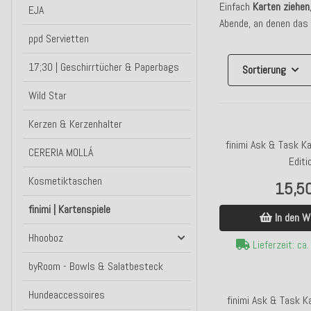
Einfach
Karten ziehen
EJA
Abende, an denen das 
ppd Servietten
17;30 | Geschirrtücher & Paperbags
Sortierung
Wild Star
Kerzen & Kerzenhalter
finimi Ask & Task K
CERERIA MOLLÁ
Editi
Kosmetiktaschen
15,5
finimi | Kartenspiele
In den W
Hhooboz
Lieferzeit: ca
byRoom - Bowls & Salatbesteck
Hundeaccessoires
finimi Ask & Task K