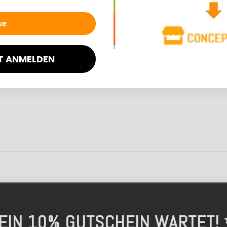
 €
4,50 €
*
*
avorit
Kunden-Favorit
T ANMELDEN
. 2-4 Werktage
Lieferzeit: ca. 2-3 Werktage
EIN 10% GUTSCHEIN WARTET!