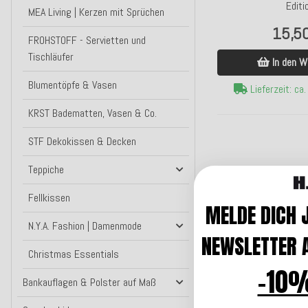
Editi
MEA Living | Kerzen mit Sprüchen
15,5
FROHSTOFF - Servietten und
Tischläufer
In den W
Blumentöpfe & Vasen
Lieferzeit: ca
KRST Badematten, Vasen & Co.
STF Dekokissen & Decken
Teppiche
Fellkissen
MELDE DICH 
N.Y.A. Fashion | Damenmode
NEWSLETTER A
Christmas Essentials
-10%
Bankauflagen & Polster auf Maß