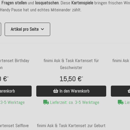
,
Fragen stellen
und
losquatschen
. Diese
Kartenspiele
bringen frischen Wi
Handy Pause hat und echtes Miteinander zählt.
Artikel pro Seite
artenset Birthday
finimi Ask & Task Kartenset für
finimi Ask
on
Geschwister
0 €
15,50 €
*
*
arenkorb
In den Warenkorb
. 3-5 Werktage
Lieferzeit: ca. 3-5 Werktage
Lie
artenset Selflove
finimi Ask & Task Kartenset zur Geburt