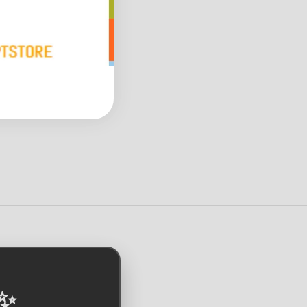
Streifen
36,99 €
19,90 €
*
*
Bald wieder verfüg
Kunden-Favorit
Lieferzeit: ca. 14 Werktage
 ✨