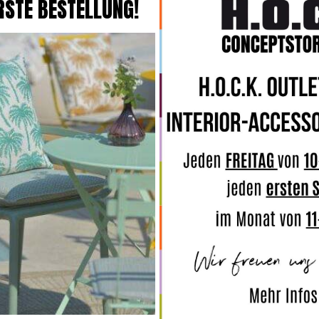
RSTE BESTELLUNG!
Top bewertet
To
 Outdoor Sitzkissen
ppd Servietten "Pasta La Vista Baby"
etrol Streifen
33x33cm Streifen gelb weiß Napkin
Mat