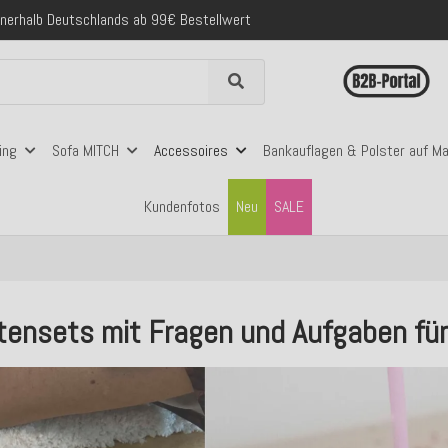
folgreich versendete Bestellungen
 mit Klarna, PayPal & Amazon Pay
nerhalb Deutschlands ab 99€ Bestellwert
folgreich versendete Bestellungen
 mit Klarna, PayPal & Amazon Pay
nerhalb Deutschlands ab 99€ Bestellwert
ing
Sofa MITCH
Accessoires
Bankauflagen & Polster auf M
Kundenfotos
Neu
SALE
artensets mit Fragen und Aufgaben für