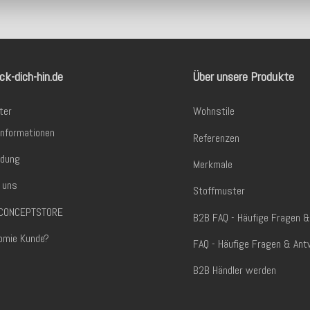
ck-dich-hin.de
Über unsere Produkte
ter
Wohnstile
informationen
Referenzen
dung
Merkmale
 uns
Stoffmuster
. CONCEPTSTORE
B2B FAQ - Häufige Fragen 
omie Kunde?
FAQ - Häufige Fragen & Ant
B2B Händler werden