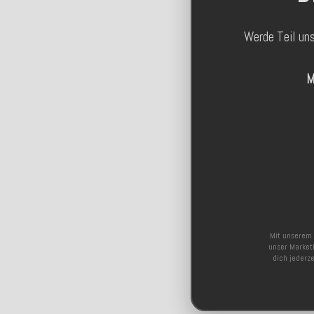
Werde Teil un
M
Mit unserem 
unser Marketi
dich jederz