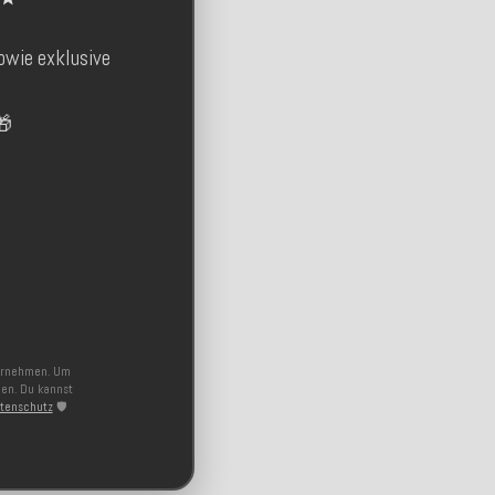
owie exklusive

ternehmen. Um
nen. Du kannst
tenschutz
🛡️