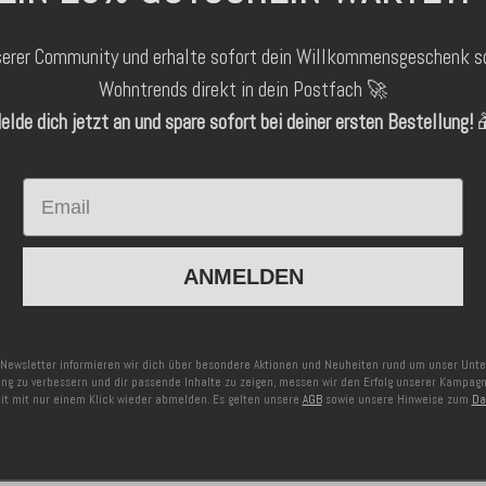
serer Community und erhalte sofort dein Willkommensgeschenk s
Wohntrends direkt in dein Postfach 🚀
elde dich jetzt an und spare sofort bei deiner ersten Bestellung!

Email
ANMELDEN
Newsletter informieren wir dich über besondere Aktionen und Neuheiten rund um unser Un
ng zu verbessern und dir passende Inhalte zu zeigen, messen wir den Erfolg unserer Kampag
eit mit nur einem Klick wieder abmelden. Es gelten unsere
AGB
sowie unsere Hinweise zum
Da