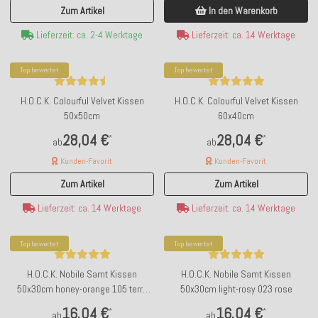
In den Warenkorb
Zum Artikel
Lieferzeit: ca. 14 Werktage
Lieferzeit: ca. 2-4 Werktage
Top bewertet
Top bewertet
H.O.C.K. Colourful Velvet Kissen
H.O.C.K. Colourful Velvet Kissen
50x50cm
60x40cm
28,04 €
28,04 €
*
*
ab
ab
Kunden-Favorit
Kunden-Favorit
Zum Artikel
Zum Artikel
Lieferzeit: ca. 14 Werktage
Lieferzeit: ca. 14 Werktage
Top bewertet
Top bewertet
H.O.C.K. Nobile Samt Kissen
H.O.C.K. Nobile Samt Kissen
50x30cm honey-orange 105 terra
50x30cm light-rosy 023 rose
orange
16,04 €
16,04 €
*
*
ab
ab