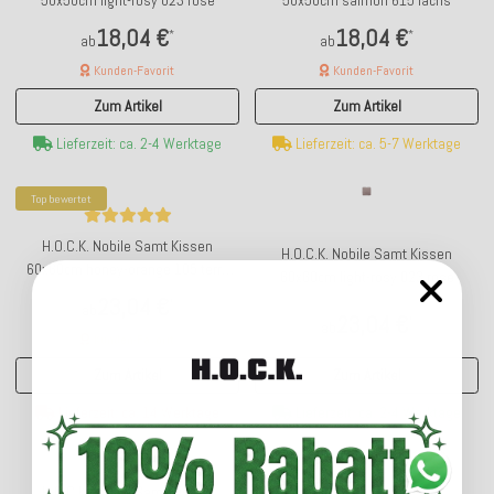
18,04 €
18,04 €
*
*
ab
ab
Kunden-Favorit
Kunden-Favorit
Zum Artikel
Zum Artikel
Lieferzeit: ca. 2-4 Werktage
Lieferzeit: ca. 5-7 Werktage
Top bewertet
H.O.C.K. Nobile Samt Kissen
H.O.C.K. Nobile Samt Kissen
60x60cm honey-orange 105 terra
60x60cm light-rosy 023 rose
orange
23,04 €
*
ab
23,04 €
*
ab
Kunden-Favorit
Zum Artikel
Zum Artikel
Lieferzeit: ca. 2-4 Werktage
Lieferzeit: ca. 14 Werktage
H.O.C.K. Nobile Samt Kissen