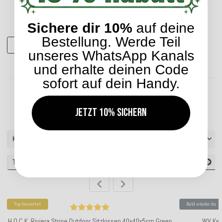
60x60cm salmon 615 lachs
23,04 €
Sichere dir 10%
auf deine
*
ab
Bestellung. Werde Teil
Zum Artikel
unseres WhatsApp Kanals
Lieferzeit: ca. 2-4 Werktage
und erhalte deinen Code
sofort auf dein Handy.
Artikel 1 - 13 von 13
Jetzt 10% sichern
Kategorien
Top bewertet
Top bewertet
Bald wieder da
H.O.C.K. Riviera Stripe Outdoor Sitzkissen 40x40x5cm Green
WV Ker