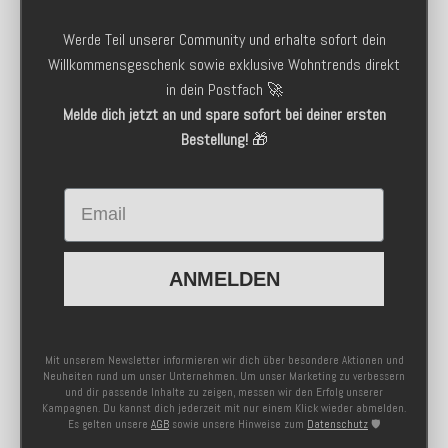
Werde Teil unserer Community und erhalte sofort dein
Willkommensgeschenk sowie exklusive Wohntrends direkt
in dein Postfach 🚀
Melde dich jetzt an und spare sofort bei deiner ersten
Bestellung!
🎁
Email
ANMELDEN
Mit unserem Newsletter informieren wir dich über besondere Aktionen und
Neuheiten rund um unser Unternehmen. Um unser Marketing zu verbessern
und dir passende Inhalte zu zeigen, messen wir den Erfolg unserer
Kampagnen. Du kannst dich jederzeit mit nur einem Klick wieder abmelden.
Es gelten unsere
AGB
sowie unsere Hinweise zum
Datenschutz
🛡️