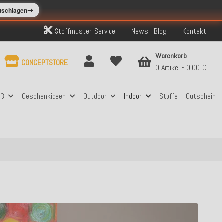
➞
zuschlagen
Stoffmuster-Service
News | Blog
Kontakt
Warenkorb
CONCEPTSTORE
0 Artikel
0,00 €
aß
Geschenkideen
Outdoor
Indoor
Stoffe
Gutschein