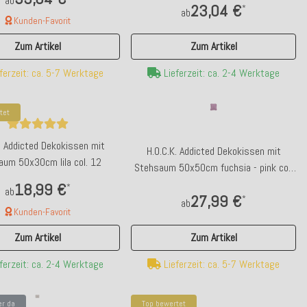
ab
23,04 €
*
ab
Kunden-Favorit
Zum Artikel
Zum Artikel
Lieferzeit: ca. 2-4 Werktage
ferzeit: ca. 5-7 Werktage
tet
. Addicted Dekokissen mit
H.O.C.K. Addicted Dekokissen mit
um 50x30cm lila col. 12
Stehsaum 50x50cm fuchsia - pink col.
11
18,99 €
*
ab
27,99 €
*
ab
Kunden-Favorit
Zum Artikel
Zum Artikel
p bewertet
Bald wieder da
Lieferzeit: ca. 5-7 Werktage
ferzeit: ca. 2-4 Werktage
.C.K. Yucatan Outdoor Sitzkissen CLOU
H.O.C.K. Conceptstore TICKET 
50x50x5cm POP - multi col. 429
DELUXE 06.08.2026 by L
er da
Top bewertet