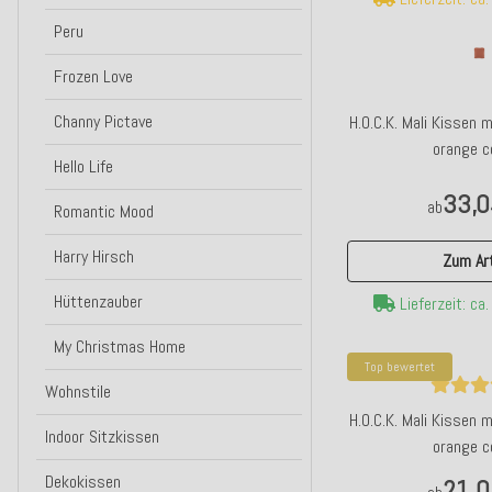
Peru
Frozen Love
Channy Pictave
H.O.C.K. Mali Kissen
orange c
Hello Life
33,0
ab
Romantic Mood
Harry Hirsch
Zum Art
Hüttenzauber
Lieferzeit: ca
My Christmas Home
Top bewertet
Wohnstile
H.O.C.K. Mali Kissen
Indoor Sitzkissen
orange c
Dekokissen
21,0