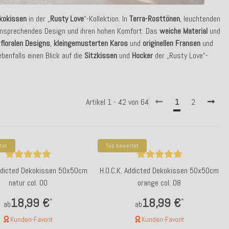
kokissen
in der „
Rusty Love
“-Kollektion. In
Terra-Rosttönen
, leuchtenden
 ansprechendes Design und ihren hohen Komfort. Das
weiche
Material
und
e
floralen Designs
,
kleingemusterten Karos
und
originellen Fransen
und
benfalls einen Blick auf die
Sitzkissen
und
Hocker
der „Rusty Love“-
Artikel 1 - 42 von 64
1
2
tet
Top bewertet
Addicted Dekokissen 50x50cm
H.O.C.K. Addicted Dekokissen 50x50cm
natur col. 00
orange col. 08
18,99 €
18,99 €
*
*
ab
ab
Kunden-Favorit
Kunden-Favorit