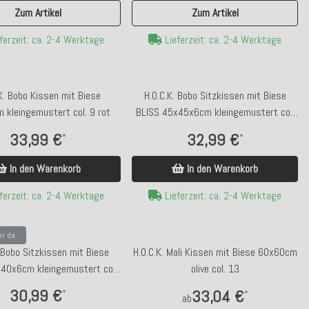
Zum Artikel
Zum Artikel
ferzeit: ca. 2-4 Werktage
Lieferzeit: ca. 2-4 Werktage
K. Bobo Kissen mit Biese
H.O.C.K. Bobo Sitzkissen mit Biese
 kleingemustert col. 9 rot
BLISS 45x45x6cm kleingemustert col.
9 rot
33,99 €
32,99 €
*
*
In den Warenkorb
In den Warenkorb
ferzeit: ca. 2-4 Werktage
Lieferzeit: ca. 2-4 Werktage
er da
 Bobo Sitzkissen mit Biese
H.O.C.K. Mali Kissen mit Biese 60x60cm
40x6cm kleingemustert col.
olive col. 13
9 rot
30,99 €
33,04 €
*
*
ab