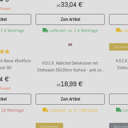
33,04 €
*
ab
avorit
Zum Artikel
ikel
Lieferzeit: ca. 2-4 Werktage
. 2-4 Werktage
Lie
Top bewer
 mit Biese 45x45cm
H.O.C.K
H.O.C.K. Addicted Dekokissen mit
col. 80
Stehsa
Stehsaum 50x30cm fuchsia - pink col.
11
4 €
*
18,99 €
*
ab
avorit
Zum Artikel
ikel
Bald wieder da
To
Lieferzeit: ca. 5-7 Werktage
a. 14 Werktage
Lie
ulpe rot mittel
GIFTY Fußmatte DACKEL | blau ca. 45x75cm
H.O
5cm
Top bewertet
Bald wied