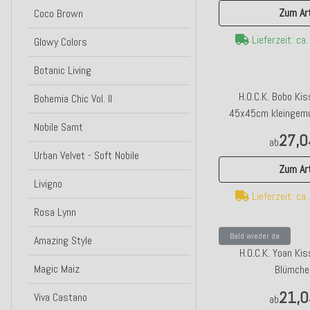
Zum Art
Coco Brown
Lieferzeit: ca
Glowy Colors
Botanic Living
H.O.C.K. Bobo Ki
Bohemia Chic Vol. II
45x45cm kleingemus
Nobile Samt
27,0
ab
Urban Velvet - Soft Nobile
Zum Art
Livigno
Lieferzeit: ca
Rosa Lynn
Bald wieder da
Amazing Style
H.O.C.K. Yoan K
Magic Maiz
Blümche
21,0
Viva Castano
ab