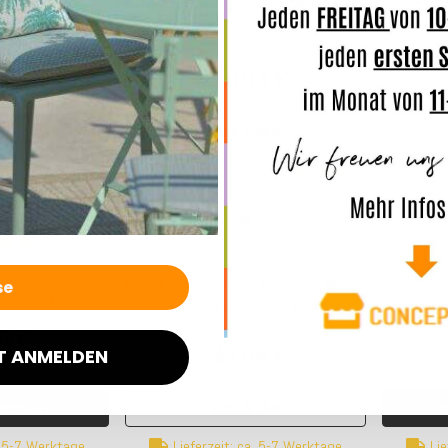
issen mit Keder
H.O.C.K. Kappi Kissen 50x30cm terra
color bunt
rot
4 €
16,04 €
*
*
ab
chtigen
Zum Artikel
 verfügbar
Lieferzeit: ca. 5-7 Werktage
Lie
 Cube Hocker Pouf
H.O.C
H.O.C.K. Nuvole Kissen 60x60cm salmon
n mit Fransen
40x40x6c
lachs col. 304 mit Fransen
9 €
*
42,04 €
*
T ANMELDEN
ab
avorit
arenkorb
Zum Artikel
Lie
. 5-7 Werktage
Lieferzeit: ca. 5-7 Werktage