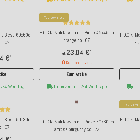
Top bewertet
H.O.C.K. Mali Kissen mit Biese 45x45cm
 mit Biese 60x60cm
H.O.C.K. M
orange col. 07
ol. 07
al
23,04 €
*
ab
4 €
*
Kunden-Favorit
ikel
Zum Artikel
. 2-4 Werktage
Lie
Lieferzeit: ca. 2-4 Werktage
Top bewer
 mit Biese 50x30cm
H.O.C.K. M
H.O.C.K. Mali Kissen mit Biese 60x60cm
ol. 07
altrosa burgundy col. 22
4 €
*