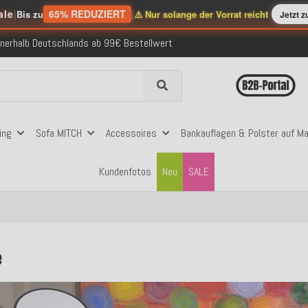
ale
|
65% REDUZIERT
|
Bis zu
⚠️ Nur solange der Vorrat reicht
Jetzt 
nerhalb Deutschlands ab 99€ Bestellwert
folgreich versendete Bestellungen
 mit Klarna, PayPal & Amazon Pay
nerhalb Deutschlands ab 99€ Bestellwert
folgreich versendete Bestellungen
 mit Klarna, PayPal & Amazon Pay
nerhalb Deutschlands ab 99€ Bestellwert
ing
Sofa MITCH
Accessoires
Bankauflagen & Polster auf M
Kundenfotos
Neu
SALE
e