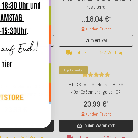
rot
rost terra
20,04 €
18,04 €
*
*
ab
ab
Kunden-Favorit
Kunden-Favorit
Zum Artikel
Zum Artikel
ferzeit: ca. 2-4 Werktage
Lieferzeit: ca. 5-7 Werktage
Top bewertet
H.O.C.K. Mali Sitzkissen BLISS
.K. Mali Sitzkissen BLISS
40x40x6cm orange col. 07
m altrosa burgundy col. 22
23,99 €
*
23,99 €
*
Kunden-Favorit
In den Warenkorb
In den Warenkorb
ferzeit: ca. 5-7 Werktage
Lieferzeit: ca. 14 Werktage