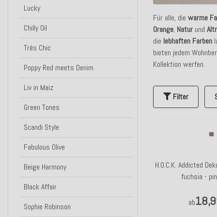
Lucky
Für alle, die
warme
Fa
Chilly Oil
Orange
,
Natur
und
Alt
die
lebhaften
Farben
l
Très Chic
bieten jedem Wohnbere
Kollektion werfen.
Poppy Red meets Denim
Liv in Maiz
Filter
Green Tones
Scandi Style
Fabulous Olive
H.O.C.K. Addicted D
Beige Harmony
fuchsia - pin
Black Affair
18,9
ab
Sophie Robinson