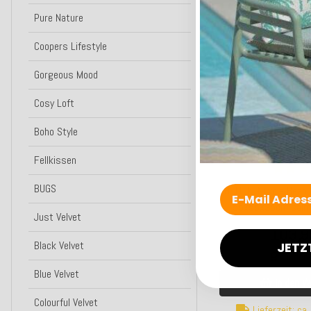
H.O.C.K. Dakota K
Pure Nature
50x50cm multi
Coopers Lifestyle
21,0
ab
Gorgeous Mood
Benachri
Cosy Loft
Bald wieder
Boho Style
Top bewertet
Fellkissen
BUGS
H.O.C.K. Nuvole Bean
55x55x35cm salmo
Just Velvet
103,9
Black Velvet
JETZ
Kunden-F
Blue Velvet
In den W
Colourful Velvet
Lieferzeit: ca