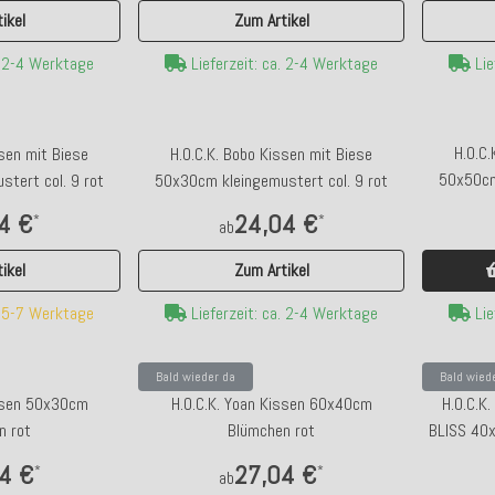
ikel
Zum Artikel
. 2-4 Werktage
Lieferzeit: ca. 2-4 Werktage
Lie
H.O.C.
ssen mit Biese
H.O.C.K. Bobo Kissen mit Biese
50x50cm
tert col. 9 rot
50x30cm kleingemustert col. 9 rot
4 €
24,04 €
*
*
ab
ikel
Zum Artikel
Lie
. 5-7 Werktage
Lieferzeit: ca. 2-4 Werktage
Bald wieder da
Bald wied
H.O.C.K.
issen 50x30cm
H.O.C.K. Yoan Kissen 60x40cm
BLISS 40x
n rot
Blümchen rot
4 €
27,04 €
*
*
ab