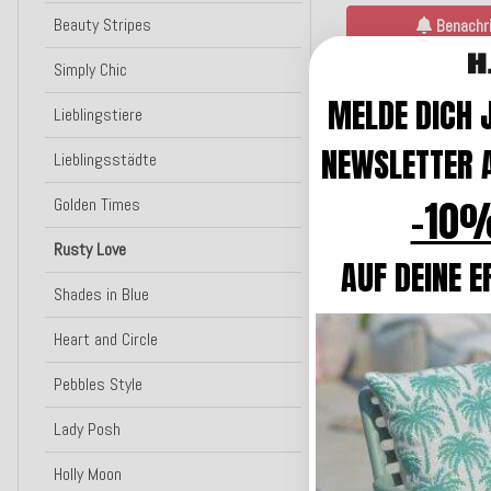
Beauty Stripes
Benachri
Bald wieder
Simply Chic
MELDE DICH 
Lieblingstiere
NEWSLETTER A
Lieblingsstädte
H.O.C.K. Cinny Kiss
-10%
Golden Times
ros
Rusty Love
AUF DEINE E
18,0
ab
Shades in Blue
Zum Art
Heart and Circle
Lieferzeit: ca
Pebbles Style
Lady Posh
Bald wieder da
Holly Moon