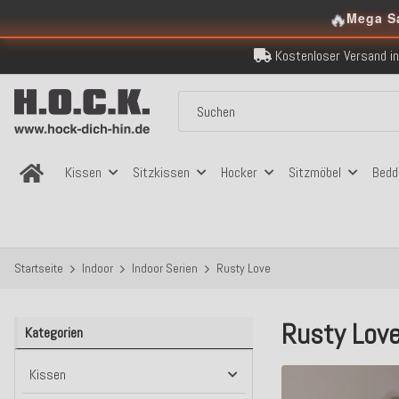
🔥
Mega S
Kostenloser Versand in
Über 120.000 er
Sicher bezahlen
Kostenloser Versand in
Über 120.000 er
Sicher bezahlen
Kostenloser Versand in
Kissen
Sitzkissen
Hocker
Sitzmöbel
Bedd
Startseite
Indoor
Indoor Serien
Rusty Love
Rusty Lov
Kategorien
Kissen