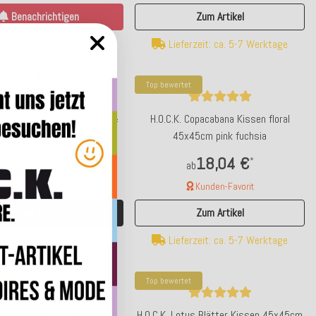
Benachrichtigen
Zum Artikel
Bald wieder verfügbar
Lieferzeit: ca. 5-7 Werktage
Top bewertet
H.O.C.K. Copacabana Kissen floral
Copacabana Hocker rund Pouf
45x45cm pink fuchsia
5cm floral pink fuchsia
18,04 €
*
ab
95,99 €
*
Kunden-Favorit
In den Warenkorb
Zum Artikel
ferzeit: ca. 14 Werktage
Lieferzeit: ca. 5-7 Werktage
tet
Top bewertet
 Kappi Kissen 60x40cm terra
H.O.C.K. Lotus Blätter Kissen 45x45cm