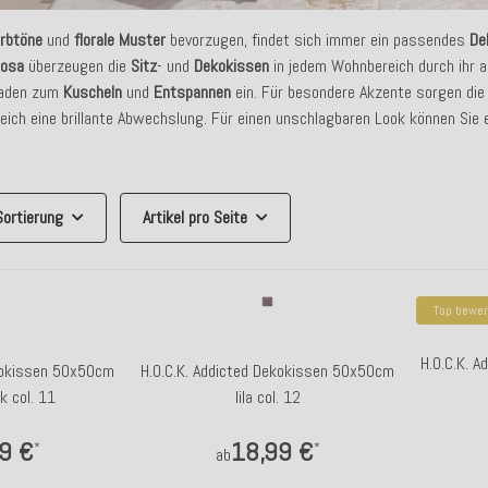
rbtöne
und
florale
Muster
bevorzugen, findet sich immer ein passendes
De
rosa
überzeugen die
Sitz
- und
Dekokissen
in jedem Wohnbereich durch ihr
aden zum
Kuscheln
und
Entspannen
ein. Für besondere Akzente sorgen di
ich eine brillante Abwechslung. Für einen unschlagbaren Look können Sie e
Sortierung
Artikel pro Seite
Top bewer
H.O.C.K. 
ekokissen 50x50cm
H.O.C.K. Addicted Dekokissen 50x50cm
k col. 11
lila col. 12
9 €
18,99 €
*
*
ab