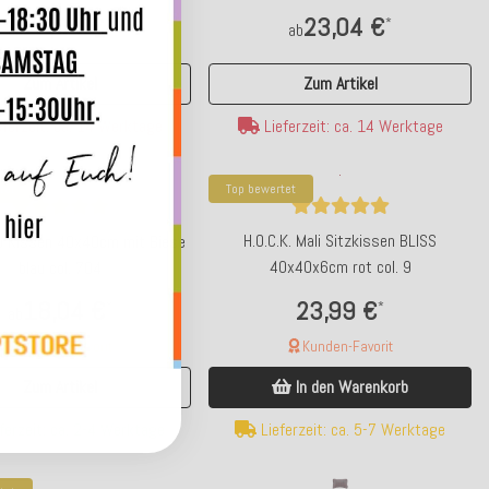
22,04 €
23,04 €
*
*
ab
ab
Zum Artikel
Zum Artikel
ferzeit: ca. 14 Werktage
Lieferzeit: ca. 14 Werktage
tet
Top bewertet
H.O.C.K. Mali Sitzkissen BLISS
Ivo Kissen 40x40cm mit Biese
40x40x6cm rot col. 9
blau col. 704
23,99 €
18,04 €
*
*
ab
Kunden-Favorit
Kunden-Favorit
In den Warenkorb
Zum Artikel
Lieferzeit: ca. 5-7 Werktage
ferzeit: ca. 2-4 Werktage