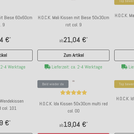
Top bewer
H.O.C.K. M
 mit Biese 60x60cm
H.O.C.K. Mali Kissen mit Biese 50x30cm
. 9
rot col. 9
4 €
21,04 €
*
*
ab
ikel
Zum Artikel
. 2-4 Werktage
Lieferzeit: ca. 2-4 Werktage
Lie
Bald wieder da
Top bewer
H.O.C.K. 
o Wendekissen
H.O.C.K. Ida Kissen 50x30cm multi red
 col. 101
col. 00
9 €
*
19,04 €
*
ab