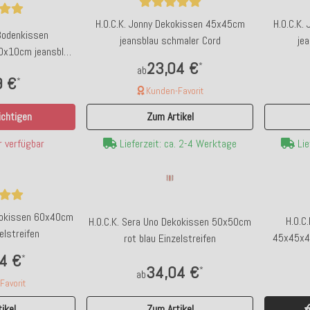
H.O.C.K. Jonny Dekokissen 45x45cm
H.O.C.K.
 Bodenkissen
jeansblau schmaler Cord
je
0x10cm jeansblau
23,04 €
*
 Cord
ab
9 €
*
Kunden-Favorit
chtigen
Zum Artikel
 verfügbar
Lieferzeit: ca. 2-4 Werktage
Lie
ekokissen 60x40cm
H.O.C
H.O.C.K. Sera Uno Dekokissen 50x50cm
elstreifen
45x45x45
rot blau Einzelstreifen
4 €
*
34,04 €
*
ab
avorit
Zum Artikel
ikel