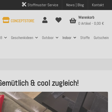
Stoffmuster-Service
News | Blog
Kontakt
Warenkorb
CONCEPTSTORE
0 Artikel
0,00 €
aß
Geschenkideen
Outdoor
Indoor
Stoffe
Gutschein
Gemütlich & cool zugleich!