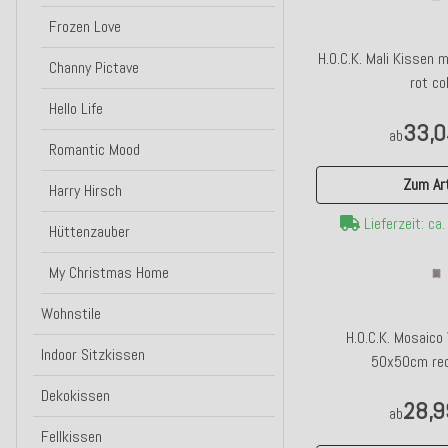
Frozen Love
H.O.C.K. Mali Kissen
Channy Pictave
rot col
Hello Life
33,0
ab
Romantic Mood
Zum Art
Harry Hirsch
Lieferzeit: ca
Hüttenzauber
My Christmas Home
Wohnstile
H.O.C.K. Mosaic
Indoor Sitzkissen
50x50cm red
Dekokissen
28,9
ab
Fellkissen