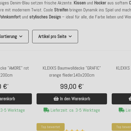
ssiges Denim-Blau setzen frische Akzente.
Kissen
und
Hocker
aus softem
C
re mit modernem Twist. Coole
Streifen
bringen Dynamik ins Spiel und mac
ohnkomfort
und
stylisches Design
– ideal für alle, die Farbe lieben und We
Sortierung
Artikel pro Seite
cke "AMORE" rot
KLEKKS Baumwolldecke "GRAFIC"
KLEKKS 
x200cm
orange flieder140x200cm
0 €
99,00 €
*
*
arenkorb
In den Warenkorb
. 3-5 Werktage
Lieferzeit: ca. 3-5 Werktage
Lie
Top bewertet
Top bewer