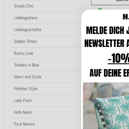
Simply Chic
Lieferzeit: ca
Lieblingstiere
MELDE DICH 
Lieblingsstädte
KLIPPAN Decke "Chevr
NEWSLETTER A
Golden Times
zickzack mit Fra
-10%
Rusty Love
79,0
Shades in Blue
AUF DEINE E
In den W
Heart and Circle
Lieferzeit: ca
Pebbles Style
Bald wieder da
Lady Posh
Holly Moon
H.O.C.K. Fino Plush 
Bouclé 45x45cm du
Pure Nature