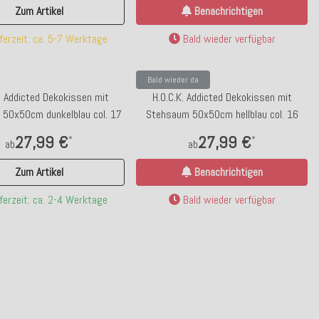
Zum Artikel
Benachrichtigen
ferzeit: ca. 5-7 Werktage
Bald wieder verfügbar
Bald wieder da
. Addicted Dekokissen mit
H.O.C.K. Addicted Dekokissen mit
50x50cm dunkelblau col. 17
Stehsaum 50x50cm hellblau col. 16
27,99 €
27,99 €
*
*
ab
ab
Zum Artikel
Benachrichtigen
ferzeit: ca. 2-4 Werktage
Bald wieder verfügbar
p bewertet
Bald wieder da
Barockrahmen 42x42cm | verschiedene
17;30 Geschirrtuch "5 Fische" 
Farben