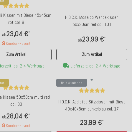
tet
ali Kissen mit Biese 45x45cm
H.O.C.K. Mosaico Wendekissen
rot col. 9
50x30cm red col. 101
23,04 €
*
ab
23,99 €
*
ab
Kunden-Favorit
Zum Artikel
Zum Artikel
Lieferzeit: ca. 2-4 Werktage
ferzeit: ca. 2-4 Werktage
tet
Bald wieder da
Ida Kissen 50x50cm multi red
H.O.C.K. Addicted Sitzkissen mit Biese
col. 00
40x40x5cm dunkelblau col. 17
28,04 €
*
ab
23,99 €
*
Kunden-Favorit