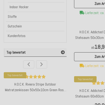
Zum Art
Indoor Hocker
Lieferzeit: ca
Stoffe
Gutschein
H.O.C.K. Addicted
Kundenfotos
Stehsaum 50x30cm du
18,9
ab
Top bewertet
Zum Art
Lieferzeit: ca
Top bewertet
SALE
Top bewertet
10%
H.O.C.K. Riviera Stripe Outdoor
N.Y.A. | 10Days Hose m
Matratzenkissen 50x50x10cm Green Rosé
denim mit 
H.O.C.K. Addicted
Streifen
Stehsaum 60x60cm du