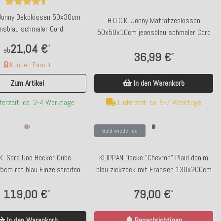
 Jonny Dekokissen 50x30cm
H.O.C.K. Jonny Matratzenkissen
ansblau schmaler Cord
50x50x10cm jeansblau schmaler Cord
21,04 €
*
ab
36,99 €
*
Kunden-Favorit
In den Warenkorb
Zum Artikel
Lieferzeit: ca. 5-7 Werktage
ferzeit: ca. 2-4 Werktage
Bald wieder da
.K. Sera Uno Hocker Cube
KLIPPAN Decke "Chevron" Plaid denim
cm rot blau Einzelstreifen
blau zickzack mit Fransen 130x200cm
119,00 €
79,00 €
*
*
In den Warenkorb
Benachrichtigen