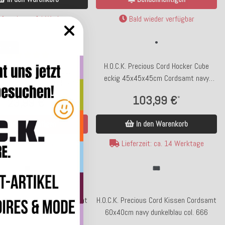
ferzeit: ca. 14 Werktage
Bald wieder verfügbar
er da
H.O.C.K. Precious Cord Hocker Cube
.K. Fino Plush Sitzkissen
eckig 45x45x45cm Cordsamt navy
ff Bouclé BLISS 40x40x6cm
dunkelblau col. 666
dunkelblau Plüsch
103,99 €
*
23,99 €
*
In den Warenkorb
Benachrichtigen
Lieferzeit: ca. 14 Werktage
Bald wieder verfügbar
recious Cord Kissen Cordsamt
H.O.C.K. Precious Cord Kissen Cordsamt
 navy dunkelblau col. 666
60x40cm navy dunkelblau col. 666