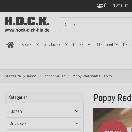
Sicher bezahlen
Kostenloser Versand in
Über 120.000 er
Sicher bezahlen
Kostenloser Versand in
Kissen
Sitzkissen
Hocker
Sitzmöbel
Bedd
Startseite
Indoor
Indoor Serien
Poppy Red meets Denim
Poppy Red 
Kategorien
Kissen
Sitzkissen