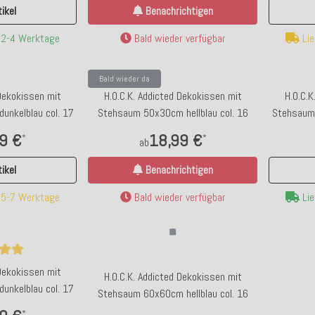
ikel
Benachrichtigen
. 2-4 Werktage
Bald wieder verfügbar
Lie
Bald wieder da
 Dekokissen mit
H.O.C.K. Addicted Dekokissen mit
H.O.C.K
nkelblau col. 17
Stehsaum 50x30cm hellblau col. 16
Stehsaum 
9 €
18,99 €
*
*
ab
ikel
Benachrichtigen
. 5-7 Werktage
Bald wieder verfügbar
Lie
Top bewertet
To
it weitem Bein grau
H.O.C.K. Riviera Stripe Outdoor Tischset 2er
WV 
Gürtel
Set 33x45cm Cognac Flieder Streifen
 Dekokissen mit
H.O.C.K. Addicted Dekokissen mit
nkelblau col. 17
Stehsaum 60x60cm hellblau col. 16
*