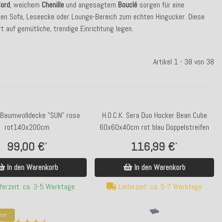
ord
, weichem
Chenille
und angesagtem
Bouclé
sorgen für eine
hen Sofa, Leseecke oder Lounge-Bereich zum echten Hingucker. Diese
rt auf gemütliche, trendige Einrichtung legen.
Artikel 1 - 38 von 38
Baumwolldecke "SUN" rosa
H.O.C.K. Sera Duo Hocker Bean Cube
rot140x200cm
60x60x40cm rot blau Doppelstreifen
99,00 €
116,99 €
*
*
In den Warenkorb
In den Warenkorb
ferzeit: ca. 3-5 Werktage
Lieferzeit: ca. 5-7 Werktage
tet