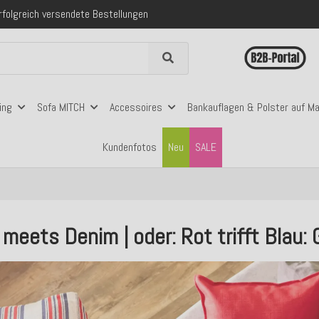
 mit Klarna, PayPal & Amazon Pay
nerhalb Deutschlands ab 99€ Bestellwert
folgreich versendete Bestellungen
 mit Klarna, PayPal & Amazon Pay
nerhalb Deutschlands ab 99€ Bestellwert
ing
Sofa MITCH
Accessoires
Bankauflagen & Polster auf M
Kundenfotos
Neu
SALE
meets Denim | oder: Rot trifft Blau: 