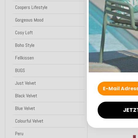
27,9
Coopers Lifestyle
ab
Gorgeous Mood
Benachri
Cosy Loft
Bald wieder
Boho Style
Top bewertet
Fellkissen
H.O.C.K. Precious Co
BUGS
70x70cm navy dunk
Just Velvet
39,0
ab
Black Velvet
Kunden-F
Blue Velvet
Zum Art
JETZ
Colourful Velvet
Lieferzeit: c
Peru