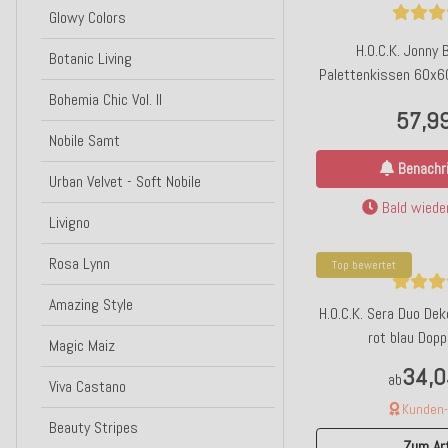
Glowy Colors
H.O.C.K. Jonny
Botanic Living
Palettenkissen 60x6
schmaler
Bohemia Chic Vol. II
57,9
Nobile Samt
Benachri
Urban Velvet - Soft Nobile
Bald wieder
Livigno
Rosa Lynn
Top bewertet
Amazing Style
H.O.C.K. Sera Duo D
rot blau Dopp
Magic Maiz
34,0
ab
Viva Castano
Kunden-F
Beauty Stripes
Zum Art