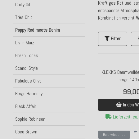
Kräftiges Rot und lä
Chilly Oil
entspannte Atmosphä
Très Chic
Kombination vereint
W
Poppy Red meets Denim
Filter
Liv in Maiz
Green Tones
Scandi Style
KLEKKS Baumwollde
beige 140
Fabulous Olive
99,0
Beige Harmony
In den W
Black Affair
Lieferzeit: ca
Sophie Robinson
Coco Brown
Bald wieder da