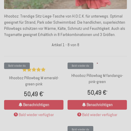
Hhooboz: Trendige Sitz-Liege-Tasche von H.O.C.K. für unterwegs. Optimal
geeignet für Strand, Park oder Schwimmbad. Die handlichen, superleichten
Pillowbags schützen vor Wärme, Kälte, Schmutz und Feuchtigkeit. Auch als
Yogamatte geeignet Erhältlich in 8 Farbkombinationen und 3 Größen.
Artikel 1 - 8 von 8
Bald wieder da
Bald wieder da
Hhooboz Pillowbag M fandango-
Hhooboz Pillowbag M emerald-
pink-green
green-pink
50,49 €
*
50,49 €
*
Benachrichtigen
Benachrichtigen
Bald wieder verfügbar
Bald wieder verfügbar
Bald wieder da