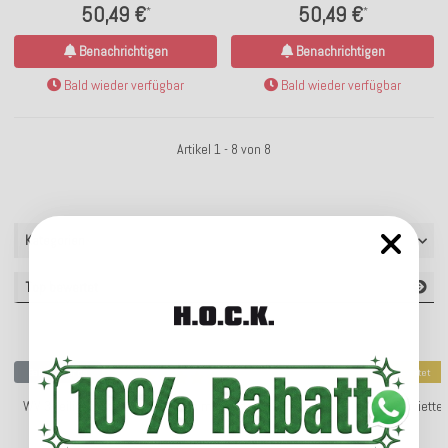
50,49 €
50,49 €
*
*
Benachrichtigen
Benachrichtigen
Bald wieder verfügbar
Bald wieder verfügbar
Artikel 1 - 8 von 8
Kategorien
Top bewertet
Bald wieder da
Top bewertet
WV 3-teiliges Tablett-Set Türkis mit goldener Umrandung
ppd Servietten