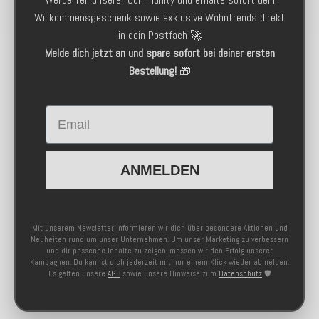
Willkommensgeschenk sowie exklusive Wohntrends direkt
in dein Postfach 🚀
Melde dich jetzt an und spare sofort bei deiner ersten
Bestellung!
🎁
Email
ANMELDEN
Mit unserem Newsletter informieren wir dich über besondere Aktionen und
Neuheiten rund um unser Unternehmen. Um unser Marketing zu verbessern
und dir passende Inhalte zu zeigen, messen wir den Erfolg unserer
Kampagnen. Du kannst dich jederzeit mit nur einem Klick wieder abmelden.
Es gelten unsere
AGB
sowie unsere Hinweise zum
Datenschutz
🛡️