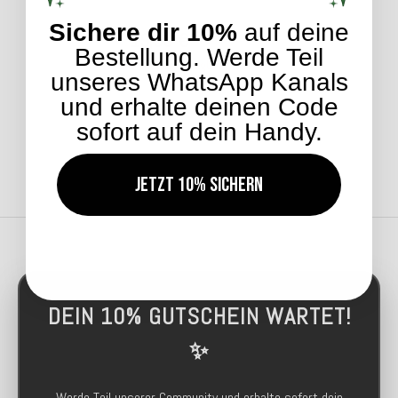
Sichere dir 10%
auf deine
19,90 €
*
Bestellung. Werde Teil
Bald wieder verfügbar
unseres WhatsApp Kanals
und erhalte deinen Code
sofort auf dein Handy.
Jetzt 10% sichern
DEIN 10% GUTSCHEIN WARTET!
✨
Werde Teil unserer Community und erhalte sofort dein