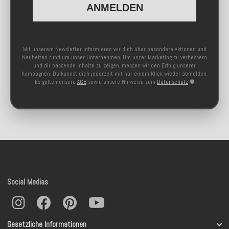
ANMELDEN
Mit unserem Newsletter informieren wir dich über besondere Aktionen und
Neuheiten rund um unser Unternehmen. Um unser Marketing zu verbessern
und dir passende Inhalte zu zeigen, messen wir den Erfolg unserer
Kampagnen. Du kannst dich jederzeit mit nur einem Klick wieder abmelden.
Es gelten unsere
AGB
sowie unsere Hinweise zum
Datenschutz
🛡️
Social Medias
Gesetzliche Informationen