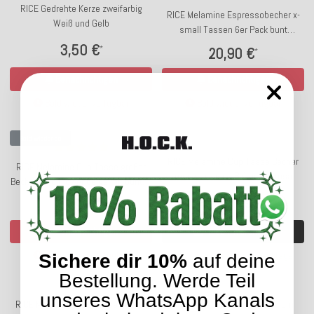
RICE Gedrehte Kerze zweifarbig
RICE Melamine Espressobecher x-
Weiß und Gelb
small Tassen 6er Pack bunt
einfarbig
3,50 €
*
20,90 €
*
Benachrichtigen
Benachrichtigen
Bald wieder verfügbar
Bald wieder verfügbar
Bald wieder da
RICE Melamine Cup Tasse Becher
RICE Melamine Cup Tasse großer
medium kleine Blümchen rosa
Becher Wild Flower beige mit bunten
Blumen
7,90 €
*
12,90 €
*
In den Warenkorb
Benachrichtigen
Lieferzeit: ca. 3-5 Werktage
Bald wieder verfügbar
Sichere dir 10%
auf deine
Bestellung. Werde Teil
unseres WhatsApp Kanals
RICE Melamine Cup Tasse Becher
RICE Melamine Becher medium