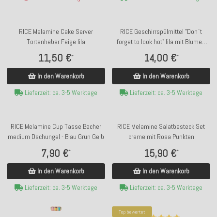
RICE Melamine Cake Server
RICE Geschirrspülmittel "Don`t
Tortenheber Feige lila
forget to look hot" lila mit Blumen
700ml
11,50 €
14,00 €
*
*
In den Warenkorb
In den Warenkorb
Lieferzeit: ca. 3-5 Werktage
Lieferzeit: ca. 3-5 Werktage
RICE Melamine Cup Tasse Becher
RICE Melamine Salatbesteck Set
medium Dschungel - Blau Grün Gelb
creme mit Rosa Punkten
7,90 €
15,90 €
*
*
In den Warenkorb
In den Warenkorb
Lieferzeit: ca. 3-5 Werktage
Lieferzeit: ca. 3-5 Werktage
Top bewertet