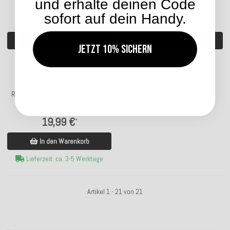
und erhalte deinen Code
Herbst Print braun Fall Floral
Tassen 6er Pack bunt einfarbig
sofort auf dein Handy.
11,90 €
37,90 €
*
*
In den Warenkorb
In den Warenkorb
Jetzt 10% sichern
Lieferzeit: ca. 3-5 Werktage
Lieferzeit: ca. 3-5 Werktage
RICE Raffia runder Brotkorb Blume
Print blau
19,99 €
*
In den Warenkorb
Lieferzeit: ca. 3-5 Werktage
Artikel 1 - 21 von 21