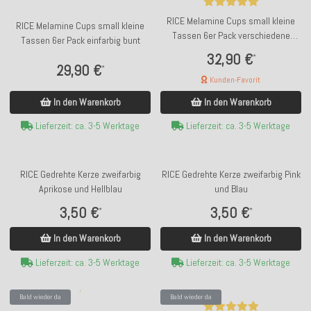
RICE Melamine Cups small kleine
RICE Melamine Cups small kleine
Tassen 6er Pack verschiedene
Tassen 6er Pack einfarbig bunt
Muster bunt
32,90 €
*
29,90 €
*
Kunden-Favorit
In den Warenkorb
In den Warenkorb
Lieferzeit: ca. 3-5 Werktage
Lieferzeit: ca. 3-5 Werktage
RICE Gedrehte Kerze zweifarbig
RICE Gedrehte Kerze zweifarbig Pink
Aprikose und Hellblau
und Blau
3,50 €
3,50 €
*
*
In den Warenkorb
In den Warenkorb
Lieferzeit: ca. 3-5 Werktage
Lieferzeit: ca. 3-5 Werktage
Bald wieder da
Bald wieder da