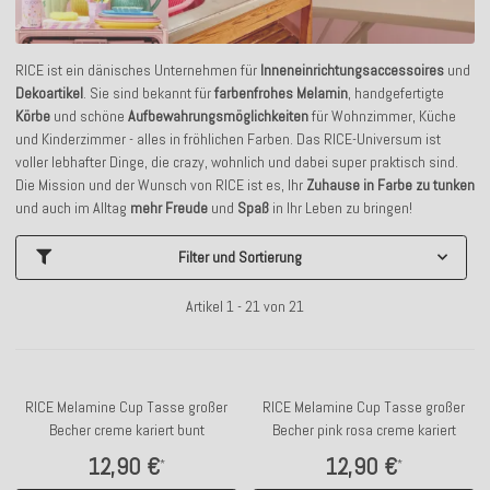
RICE ist ein dänisches Unternehmen für
Inneneinrichtungsaccessoires
und
Dekoartikel
. Sie sind bekannt für
farbenfrohes Melamin
, handgefertigte
Körbe
und schöne
Aufbewahrungsmöglichkeiten
für Wohnzimmer, Küche
und Kinderzimmer - alles in fröhlichen Farben. Das RICE-Universum ist
voller lebhafter Dinge, die crazy, wohnlich und dabei super praktisch sind.
Die Mission und der Wunsch von RICE ist es, Ihr
Zuhause in Farbe zu tunken
und auch im Alltag
mehr Freude
und
Spaß
in Ihr Leben zu bringen!
Filter und Sortierung
Artikel 1 - 21 von 21
RICE Melamine Cup Tasse großer
RICE Melamine Cup Tasse großer
Becher creme kariert bunt
Becher pink rosa creme kariert
12,90 €
12,90 €
*
*