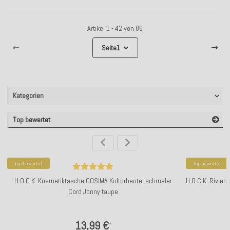
Artikel 1 - 42 von 86
Seite
1
Kategorien
Top bewertet
Top bewertet
Top bewertet
H.O.C.K. Kosmetiktasche COSIMA Kulturbeutel schmaler
H.O.C.K. Rivier
Cord Jonny taupe
13,99 €
*