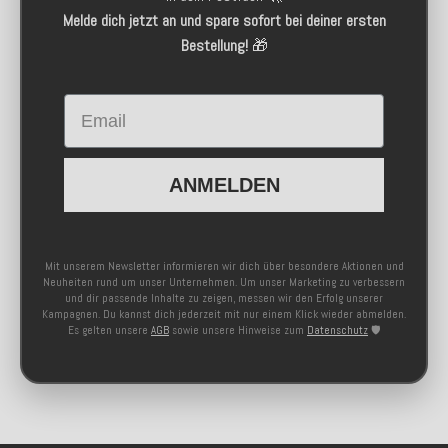
Melde dich jetzt an und spare sofort bei deiner ersten
Bestellung!
🎁
Email
ANMELDEN
Mit unserem Newsletter informieren wir dich über besondere Aktionen und
Neuheiten rund um unser Unternehmen. Um unser Marketing zu verbessern
und dir passende Inhalte zu zeigen, messen wir den Erfolg unserer
Kampagnen. Du kannst dich jederzeit mit nur einem Klick wieder abmelden.
Es gelten unsere
AGB
sowie unsere Hinweise zum
Datenschutz
🛡️