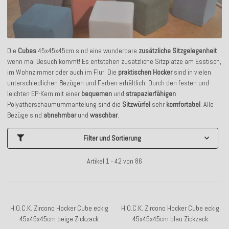
Die
Cubes
45x45x45cm sind eine wunderbare
zusätzliche Sitzgelegenheit
wenn mal Besuch kommt! Es entstehen zusätzliche Sitzplätze am Esstisch,
im Wohnzimmer oder auch im Flur. Die
praktischen Hocker
sind in vielen
unterschiedlichen Bezügen und Farben erhältlich. Durch den festen und
leichten EP-Kern mit einer
bequemen
und
strapazierfähigen
Polyätherschaumummantelung sind die
Sitzwürfel
sehr
komfortabel
. Alle
Bezüge sind
abnehmbar
und
waschbar
.
Filter und Sortierung
Artikel 1 - 42 von 86
H.O.C.K. Zircono Hocker Cube eckig
H.O.C.K. Zircono Hocker Cube eckig
45x45x45cm beige Zickzack
45x45x45cm blau Zickzack