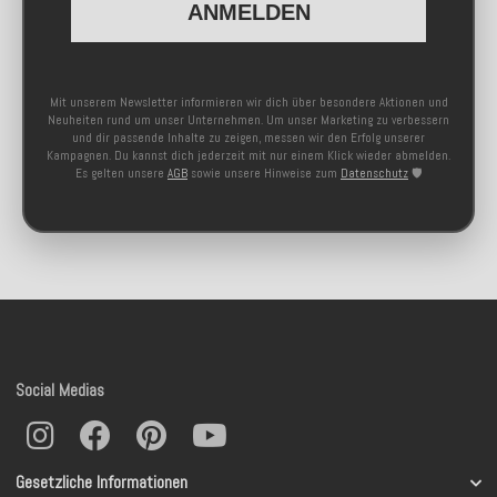
ANMELDEN
Mit unserem Newsletter informieren wir dich über besondere Aktionen und
Neuheiten rund um unser Unternehmen. Um unser Marketing zu verbessern
und dir passende Inhalte zu zeigen, messen wir den Erfolg unserer
Kampagnen. Du kannst dich jederzeit mit nur einem Klick wieder abmelden.
Es gelten unsere
AGB
sowie unsere Hinweise zum
Datenschutz
🛡️
Social Medias
Gesetzliche Informationen