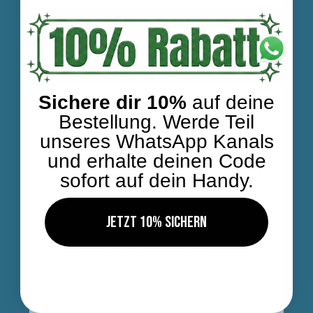
Sichere dir 10%
auf deine
Allgemeines
Bestellung. Werde Teil
unseres WhatsApp Kanals
Was genau ist ein Conceptstore?
und erhalte deinen Code
sofort auf dein Handy.
Wo finde ich den Store?
Jetzt 10% sichern
Wann ist der Store geöffnet?
Gibt es Parkmöglichkeiten in der
Nähe?