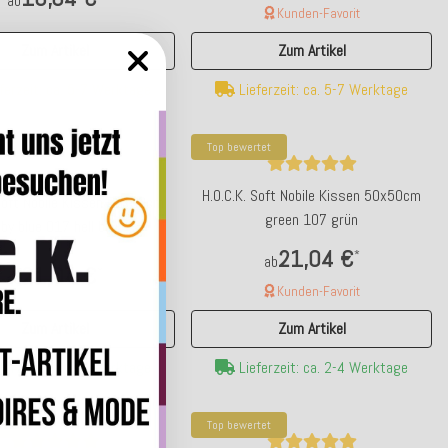
ab
Kunden-Favorit
Zum Artikel
Zum Artikel
ferzeit: ca. 5-7 Werktage
Lieferzeit: ca. 5-7 Werktage
Top bewertet
H.O.C.K. Soft Nobile Kissen 50x50cm
 Soft Nobile Kissen 50x50cm
green 107 grün
by blue 017 hell blau
21,04 €
*
ab
21,04 €
*
ab
Kunden-Favorit
Zum Artikel
Zum Artikel
ferzeit: ca. 2-4 Werktage
Lieferzeit: ca. 2-4 Werktage
tet
Top bewertet