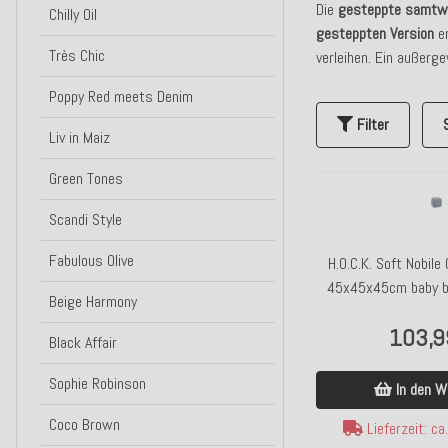
Die
gesteppte samtwe
Chilly Oil
gesteppten Version
e
Très Chic
verleihen. Ein außerg
Poppy Red meets Denim
Filter
Liv in Maiz
Green Tones
Scandi Style
Fabulous Olive
H.O.C.K. Soft Nobile
45x45x45cm baby bl
Beige Harmony
103,9
Black Affair
Sophie Robinson
In den W
Coco Brown
Lieferzeit: c