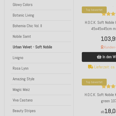
Glowy Colors
Top bewertet
Botanic Living
H.O.C.K. Soft Nobile
Bohemia Chic Vol. II
45x45x45cm ma
Nobile Samt
103,9
Urban Velvet - Soft Nobile
Kunden-F
In den W
Livigno
Lieferzeit: ca
Rosa Lynn
Amazing Style
Top bewertet
Magic Maiz
H.O.C.K. Soft Nobil
Viva Castano
green 10
18,0
Beauty Stripes
ab