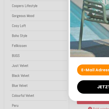
Coopers Lifestyle
H.O.C.K. Soft Nobil
grey 205
Gorgeous Mood
21,0
ab
Cosy Loft
Kunden-F
Boho Style
Zum Art
Fellkissen
Lieferzeit: ca
BUGS
Bald wieder da
Just Velvet
H.O.C.K. Soft Nobil
Black Velvet
terra 007
Blue Velvet
JETZ
21,0
ab
Colourful Velvet
Benachri
Peru
Bald wieder