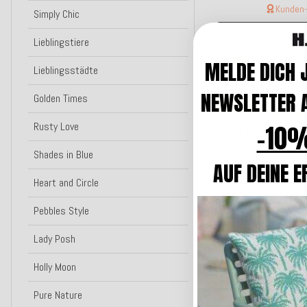
Kunden-F
Simply Chic
Zum Art
Lieblingstiere
Lieferzeit: ca
MELDE DICH 
Lieblingsstädte
NEWSLETTER A
Golden Times
Top bewertet
-10%
Rusty Love
H.O.C.K. Soft Nobil
petrol 01
Shades in Blue
AUF DEINE E
18,0
ab
Heart and Circle
Kunden-F
Pebbles Style
Zum Art
Lady Posh
Lieferzeit: ca
Holly Moon
Top bewertet
Pure Nature