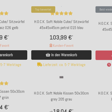
Top bewertet
Bald wied
 Cube/ Sitzwürfel
H.O.C.K. Soft Nobile Cube/ Sitzwürfel
H.O.C.K. 
iz 026 gelb
45x45x45cm petrol 015 blau
45x45
9 €
103,99 €
*
*
avorit
Kunden-Favorit
arenkorb
In den Warenkorb
. 5-7 Werktage
Lieferzeit: ca. 5-7 Werktage
e Kissen 50x30cm
H.O.C.K. Soft Nobile Kissen 50x30cm
H.O.C.K.
7 grün
grey 205 grau
4 €
*
18,04 €
*