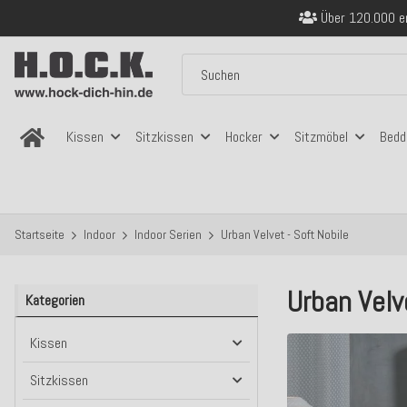
Sicher bezahlen
Kostenloser Versand in
Über 120.000 er
Sicher bezahlen
Kostenloser Versand in
Kissen
Sitzkissen
Hocker
Sitzmöbel
Bedd
Startseite
Indoor
Indoor Serien
Urban Velvet - Soft Nobile
Urban Velv
Kategorien
Kissen
Sitzkissen