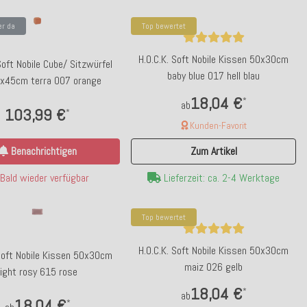
er da
Top bewertet
H.O.C.K. Soft Nobile Kissen 50x30cm
Soft Nobile Cube/ Sitzwürfel
baby blue 017 hell blau
x45cm terra 007 orange
18,04 €
*
ab
103,99 €
*
Kunden-Favorit
Benachrichtigen
Zum Artikel
Bald wieder verfügbar
Lieferzeit: ca. 2-4 Werktage
Top bewertet
H.O.C.K. Soft Nobile Kissen 50x30cm
 Soft Nobile Kissen 50x30cm
maiz 026 gelb
light rosy 615 rose
18,04 €
*
ab
18,04 €
*