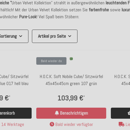
iche "
Urban Velvet Kollektion" strahlt in außergewöhnlichen
leuchtenden F
rhältlich! Mit der Urban Velvet Kollektion setzen Sie
farbenfrohe
sowie
luxu
ewöhnlicher
Pure-Look
! Viel Spaß beim Stöbern:
Sortierung
Artikel pro Seite
Bald wieder da
 Cube/ Sitzwürfel
H.O.C.K. Soft Nobile Cube/ Sitzwürfel
H.O.C.K. 
ue 017 hell blau
45x45x45cm green 107 grün
45x4
9 €
103,99 €
*
*
arenkorb
Benachrichtigen
a. 14 Werktage
Bald wieder verfügbar
Lie