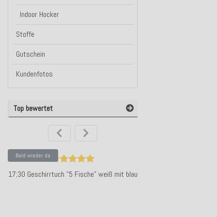
Indoor Hocker
Stoffe
Gutschein
Kundenfotos
Top bewertet
Bald wieder da
SALE
10%
17;30 Geschirrtuch "5 Fische" weiß mit blau
N.Y.A. | 10Days Hose m
denim mit 