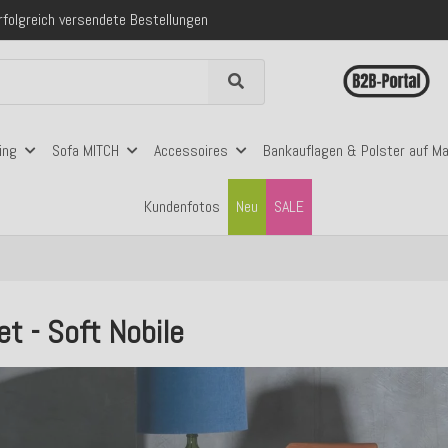
 mit Klarna, PayPal & Amazon Pay
nerhalb Deutschlands ab 99€ Bestellwert
folgreich versendete Bestellungen
 mit Klarna, PayPal & Amazon Pay
nerhalb Deutschlands ab 99€ Bestellwert
ing
Sofa MITCH
Accessoires
Bankauflagen & Polster auf M
Kundenfotos
Neu
SALE
et - Soft Nobile