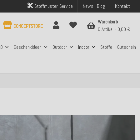
Stoffmuster-Service
News | Blog
Kontakt
Warenkorb
CONCEPTSTORE
0 Artikel
0,00 €
aß
Geschenkideen
Outdoor
Indoor
Stoffe
Gutschein