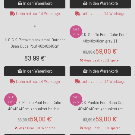
In den Warenkorb
In den Warenkorb
Lieferzeit: ca. 14 Werktage
Lieferzeit: ca. 14 Werktage
SALE
30%
H.O.C.K. Sheffo Bean Cube Pouf
H.O.C.K. Pictave black small Outdoor
40x40x40cm grey 11
Bean Cube Pouf 40x40x40cm
59,00 €
*
83,99 €
Hahnentritt schwarz weiß
83,99 €
*
Mega Deal: - 30% sparen
In den Warenkorb
In den Warenkorb
Lieferzeit: ca. 14 Werktage
Lieferzeit: ca. 14 Werktage
SALE
SALE
30%
H.O.C.K. Punkte Pouf Bean Cube
30%
H.O.C.K. Punkte Pouf Bean Cube
40x40x40cm gepunktet hellblau
40x40x40cm gepunktet rot
59,00 €
59,00 €
*
*
83,99 €
83,99 €
Mega Deal: - 30% sparen
Mega Deal: - 30% sparen