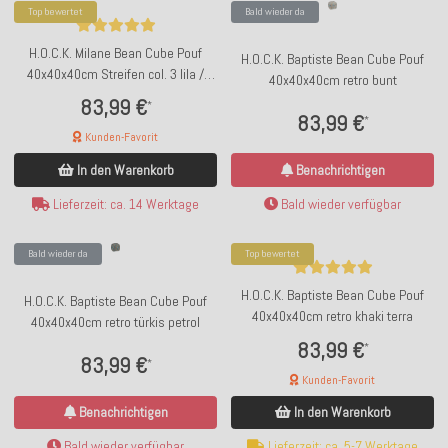
Top bewertet
Bald wieder da
H.O.C.K. Milane Bean Cube Pouf
H.O.C.K. Baptiste Bean Cube Pouf
40x40x40cm Streifen col. 3 lila /
40x40x40cm retro bunt
gelb / hellblau
83,99 €
*
83,99 €
*
Kunden-Favorit
Benachrichtigen
In den Warenkorb
Bald wieder verfügbar
Lieferzeit: ca. 14 Werktage
Bald wieder da
Top bewertet
H.O.C.K. Baptiste Bean Cube Pouf
H.O.C.K. Baptiste Bean Cube Pouf
40x40x40cm retro khaki terra
40x40x40cm retro türkis petrol
83,99 €
*
83,99 €
*
Kunden-Favorit
Benachrichtigen
In den Warenkorb
Bald wieder verfügbar
Lieferzeit: ca. 5-7 Werktage