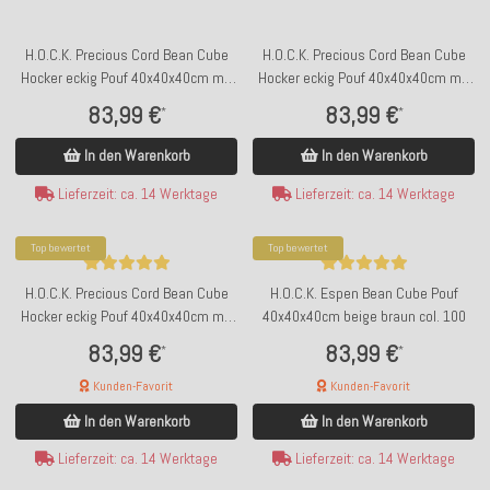
H.O.C.K. Precious Cord Bean Cube
H.O.C.K. Precious Cord Bean Cube
Hocker eckig Pouf 40x40x40cm mit
Hocker eckig Pouf 40x40x40cm mit
Biese Cordsamt ecru weiß col. 001
Biese Cordsamt maiz gelb col. 028
83,99 €
83,99 €
*
*
In den Warenkorb
In den Warenkorb
Lieferzeit: ca. 14 Werktage
Lieferzeit: ca. 14 Werktage
Top bewertet
Top bewertet
H.O.C.K. Precious Cord Bean Cube
H.O.C.K. Espen Bean Cube Pouf
Hocker eckig Pouf 40x40x40cm mit
40x40x40cm beige braun col. 100
Biese Cordsamt navy dunkelblau
83,99 €
83,99 €
*
*
col. 666
Kunden-Favorit
Kunden-Favorit
In den Warenkorb
In den Warenkorb
Lieferzeit: ca. 14 Werktage
Lieferzeit: ca. 14 Werktage