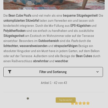
Die
Bean Cube Poufs
sind viel mehr als eine
bequeme Sitzgelegenheit
! Die
unkomplizierten
Sitzwürfel
laden zum Verweilen ein und lassen sich
kinderleicht integrieren. Durch die Mix-Füllung aus
EPS-Kügelchen
und
Polyätherflocken
sind sie einfach zu handhaben und als zusätzliche
Sitzgelegenheit
am Esstisch im Wohnzimmer oder auf der Terrasse
einsetzbar. Besonders im
Outdoorbereich
sind die
Poufs
durch die
lichtechten
,
wasserabweisenden
und
strapazierfähigen
Bezüge ein
absoluter Hingucker und ein Must-have in jedem Garten, auf dem Balkon
oder auf der Terrasse. Außerdem sind alle Bezüge der
Bean Cubes
durch
einen Reißverschluss
abnehmbar
und
waschbar
.
Filter und Sortierung
Artikel 1 - 42 von 43
Top bewertet