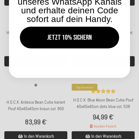
unseres WhatsApp Kanals
In den Warenkorb
In den Warenkorb
und erhalte deinen Code
Lieferzeit: ca. 14 Werktage
Lieferzeit: ca. 14 Werktage
sofort auf dein Handy.
H.O.C.K. Ardesia Bean Cube kariert
H.O.C.K. Ardesia Bean Cube kariert
Jetzt 10% sichern
Pouf 40x40x40cm rot col. 101
Pouf 40x40x40cm blau col. 021
83,99 €
83,99 €
*
*
In den Warenkorb
In den Warenkorb
Lieferzeit: ca. 14 Werktage
Lieferzeit: ca. 14 Werktage
Top bewertet
H.O.C.K. Blue Moon Bean Cube Pouf
H.O.C.K. Ardesia Bean Cube kariert
40x40x40cm dots blue col. 538
Pouf 40x40x40cm braun col. 800
94,99 €
*
83,99 €
*
Kunden-Favorit
In den Warenkorb
In den Warenkorb