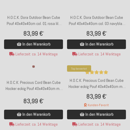
H.O.C.K. Dora Outdoor Bean Cube
H.O.C.K. Dora Outdoor Bean Cube
Pouf 40x40x40cm col. 01 rosa lila
Pouf 40x40x40cm col. 03 navyblau
Streifen
hellblau Streifen
83,99 €
83,99 €
*
*
In den Warenkorb
In den Warenkorb
Lieferzeit: ca. 14 Werktage
Lieferzeit: ca. 14 Werktage
Top bewertet
H.O.C.K. Precious Cord Bean Cube
H.O.C.K. Precious Cord Bean Cube
Hocker eckig Pouf 40x40x40cm mit
Hocker eckig Pouf 40x40x40cm mit
Biese Cordsamt braun schlamm col.
Biese Cordsamt altrosa col. 615
83,99 €
*
100
83,99 €
*
Kunden-Favorit
In den Warenkorb
In den Warenkorb
Lieferzeit: ca. 14 Werktage
Lieferzeit: ca. 14 Werktage