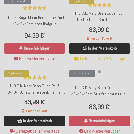
Bald wieder da
Top bewertet
H.O.C.K. Mary Bean Cube Pouf
H.O.C.K. Sage Moon Bean Cube Pouf
40x40x40cm Streifen flieder
40x40x40cm dots lindgrün
hellgrau schwarz col. 205
83,99 €
*
94,99 €
*
Kunden-Favorit
Benachrichtigen
In den Warenkorb
Bald wieder verfügbar
Lieferzeit: ca. 5-7 Werktage
Top bewertet
Bald wieder da
H.O.C.K. Mary Bean Cube Pouf
H.O.C.K. Mary Bean Cube Pouf
40x40x40cm Streifen pink lila mais
40x40x40cm Streifen braun taupe
col. 204
beige col. 201
83,99 €
*
83,99 €
*
Kunden-Favorit
Benachrichtigen
In den Warenkorb
Bald wieder verfügbar
Lieferzeit: ca. 14 Werktage