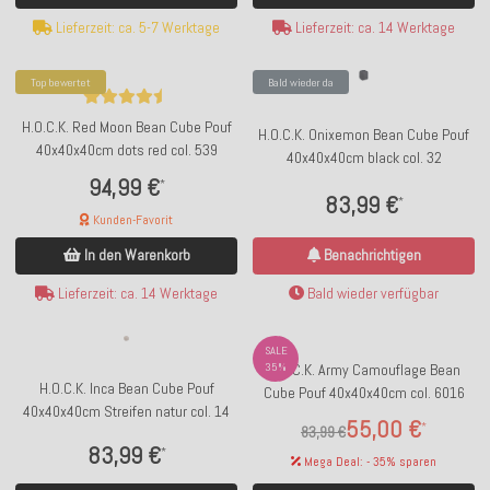
Lieferzeit: ca. 5-7 Werktage
Lieferzeit: ca. 14 Werktage
Top bewertet
Bald wieder da
H.O.C.K. Red Moon Bean Cube Pouf
H.O.C.K. Onixemon Bean Cube Pouf
40x40x40cm dots red col. 539
40x40x40cm black col. 32
94,99 €
*
83,99 €
*
Kunden-Favorit
Benachrichtigen
In den Warenkorb
Bald wieder verfügbar
Lieferzeit: ca. 14 Werktage
SALE
35%
H.O.C.K. Army Camouflage Bean
H.O.C.K. Inca Bean Cube Pouf
Cube Pouf 40x40x40cm col. 6016
40x40x40cm Streifen natur col. 14
55,00 €
*
83,99 €
83,99 €
*
Mega Deal: - 35% sparen