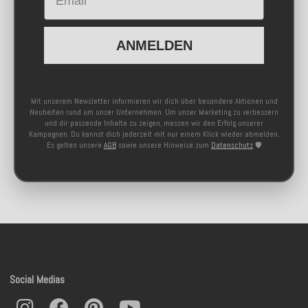
ANMELDEN
Mit unserem Newsletter informieren wir dich über besondere Aktionen und
Neuheiten rund um unser Unternehmen. Um unser Marketing zu verbessern
und dir passende Inhalte zu zeigen, messen wir den Erfolg unserer
Kampagnen. Du kannst dich jederzeit mit nur einem Klick wieder abmelden.
Es gelten unsere
AGB
sowie unsere Hinweise zum
Datenschutz
🛡️
Social Medias