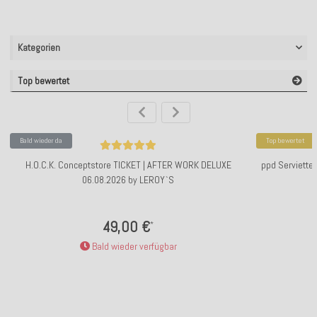
Kategorien
Top bewertet
Bald wieder da
Top bewertet
H.O.C.K. Conceptstore TICKET | AFTER WORK DELUXE
ppd Servietten
06.08.2026 by LEROY`S
49,00 €
*
Bald wieder verfügbar