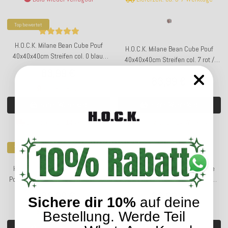
Top bewertet
H.O.C.K. Milane Bean Cube Pouf
H.O.C.K. Milane Bean Cube Pouf
40x40x40cm Streifen col. 0 blau/
40x40x40cm Streifen col. 7 rot /
rosa / gelb / weiß
hellblau / rosa / lindgrün
83,99 €
*
83,99 €
*
Kunden-Favorit
In den Warenkorb
In den Warenkorb
Lieferzeit: ca. 14 Werktage
Lieferzeit: ca. 14 Werktage
Top bewertet
Top bewertet
H.O.C.K. Lola Outdoor Bean Cube
H.O.C.K. Lola Outdoor Bean Cube
Pouf 40x40x40cm aqua stripes sun
Pouf 40x40x40cm flieder rosa
boho
stripes sun boho
83,99 €
83,99 €
*
*
Sichere dir 10%
auf deine
Kunden-Favorit
Kunden-Favorit
Bestellung. Werde Teil