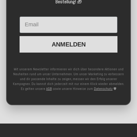
Bestellung!
🎁
Email
ANMELDEN
Mit unserem Newsletter informieren wir dich über besondere Aktionen und
Neuheiten rund um unser Unternehmen. Um unser Marketing zu verbessern
und dir passende Inhalte zu zeigen, messen wir den Erfolg unserer
Kampagnen. Du kannst dich jederzeit mit nur einem Klick wieder abmelden.
Es gelten unsere
AGB
sowie unsere Hinweise zum
Datenschutz
🛡️