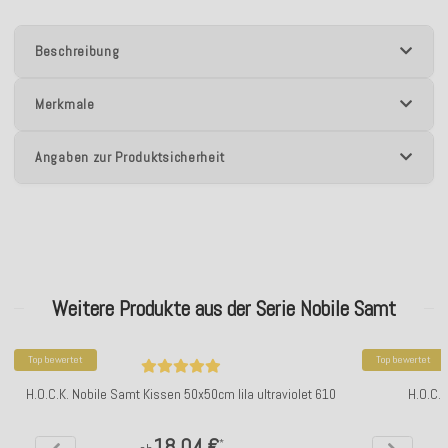
Beschreibung
Merkmale
Angaben zur Produktsicherheit
Weitere Produkte aus der Serie Nobile Samt
Top bewertet
Top bewertet
H.O.C.K. Nobile Samt Kissen 50x50cm lila ultraviolet 610
H.O.C.
18,04 €
*