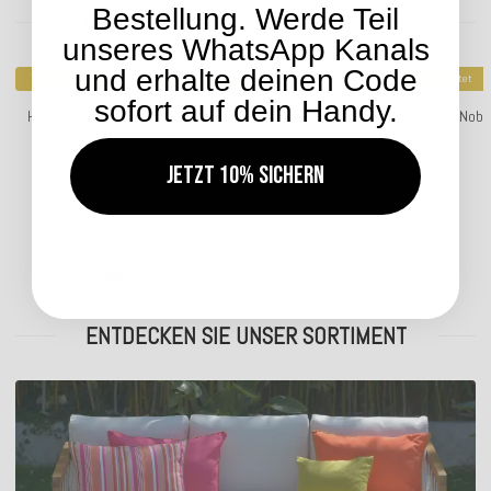
Bestellung. Werde Teil
Kunden kauften dazu folgende Artikel:
unseres WhatsApp Kanals
und erhalte deinen Code
Top bewertet
Top bewertet
sofort auf dein Handy.
H.O.C.K. Nobile Samt Kissen 50x50cm honey-orange 105
H.O.C.K. Nob
terra orange
18,04 €
Jetzt 10% sichern
*
ab
Lieferzeit: ca. 14 Werktage
ENTDECKEN SIE UNSER SORTIMENT