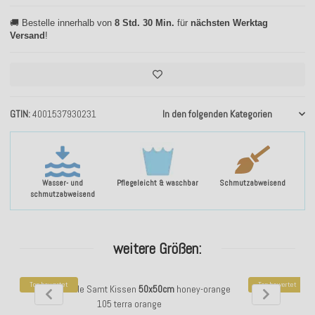
🚚 Bestelle innerhalb von
8 Std. 30 Min.
für
nächsten Werktag
Versand
!
GTIN
4001537930231
In den folgenden Kategorien
Wasser- und
Pflegeleicht & waschbar
Schmutzabweisend
schmutzabweisend
weitere Größen:
Top bewertet
Top bewertet
H.O.C.K. Nobile Samt Kissen
50x50cm
honey-orange
H.O.C.K. Nobil
105 terra orange