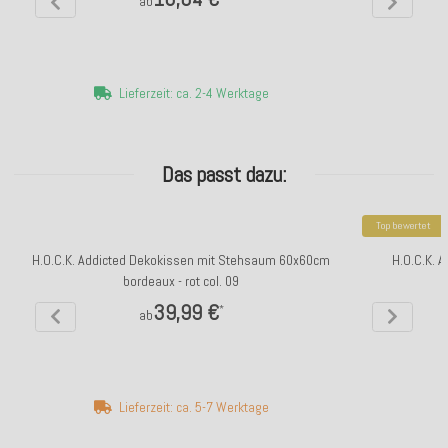
ab
Lieferzeit: ca. 2-4 Werktage
Das passt dazu:
Top bewertet
H.O.C.K. Addicted Dekokissen mit Stehsaum 60x60cm
H.O.C.K. 
bordeaux - rot col. 09
39,99 €
*
ab
Lieferzeit: ca. 5-7 Werktage