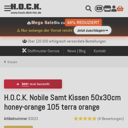
🔥
Mega Sale
65% REDUZIERT
Bis zu
➞
⚠️ Nur solange der Vorrat reicht
Jetzt zuschlagen
Kostenloser Versand innerhalb Deutschlands ab 99€ Bestellwert
Über 120.000 erfolgreich versendete Bestellungen
Sicher bezahlen mit Klarna, PayPal & Amazon Pay
Kostenloser Versand innerhalb Deutschlands ab 99€ Bestellwert
Stoffmuster-Service
News | Blog
Kontakt
Über 120.000 erfolgreich versendete Bestellungen
Sicher bezahlen mit Klarna, PayPal & Amazon Pay
Kissen
Kostenloser Versand innerhalb Deutschlands ab 99€ Bestellwert
🔥
500+
mal bestellt
H.O.C.K. Nobile Samt Kissen 50x30cm
honey-orange 105 terra orange
Artikelnummer
93023
(4 Bewertungen)