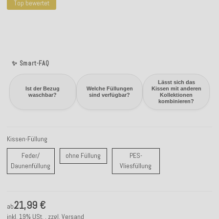
Top bewertet
✨ Smart-FAQ
Lässt sich das
Ist der Bezug
Welche Füllungen
Kissen mit anderen
waschbar?
sind verfügbar?
Kollektionen
kombinieren?
Kissen-Füllung
ohne Füllung
Feder/
ohne Füllung
PES-
Feder/ Daunenfüllung
PES-Vliesfüllung
Daunenfüllung
Vliesfüllung
21,99 €
ab
inkl. 19% USt. , zzgl.
Versand