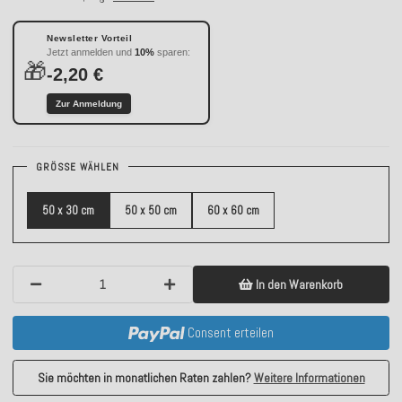
Newsletter Vorteil
Jetzt anmelden und
10%
sparen:
🎁
-2,20 €
Zur Anmeldung
GRÖSSE WÄHLEN
50 x 30 cm
50 x 50 cm
60 x 60 cm
In den Warenkorb
Consent erteilen
Sie möchten in monatlichen Raten zahlen?
Weitere Informationen