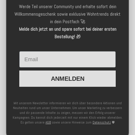
Werde Teil unserer Community und erhalte sofort dein
Willkommensgeschenk sowie exklusive Wohntrends direkt
in dein Postfach 🚀
Melde dich jetzt an und spare sofort bei deiner ersten
Bestellung!
🎁
Email
ANMELDEN
Mit unserem Newsletter informieren wir dich über besondere Aktionen und
Neuheiten rund um unser Unternehmen. Um unser Marketing zu verbessern
und dir passende Inhalte zu zeigen, messen wir den Erfolg unserer
Kampagnen. Du kannst dich jederzeit mit nur einem Klick wieder abmelden.
Es gelten unsere
AGB
sowie unsere Hinweise zum
Datenschutz
🛡️