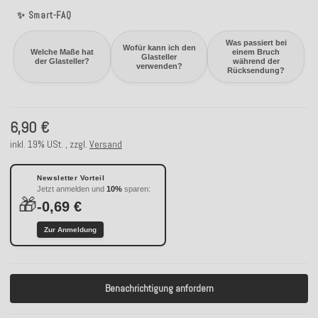
✨ Smart-FAQ
Was passiert bei
Wofür kann ich den
Welche Maße hat
einem Bruch
Glasteller
der Glasteller?
während der
verwenden?
Rücksendung?
6,90 €
inkl. 19% USt. , zzgl.
Versand
Newsletter Vorteil
Jetzt anmelden und
10%
sparen:
🎁
-0,69 €
Zur Anmeldung
Benachrichtigung anfordern