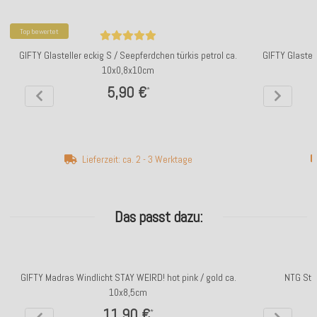
Top bewertet
GIFTY Glasteller eckig S / Seepferdchen türkis petrol ca.
GIFTY Glastel
10x0,8x10cm
5,90 €
*
Lieferzeit: ca. 2 - 3 Werktage
Das passt dazu:
GIFTY Madras Windlicht STAY WEIRD! hot pink / gold ca.
NTG Stum
10x8,5cm
11,90 €
*