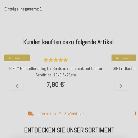
Einträge insgesamt: 1
Kunden kauften dazu folgende Artikel:
Top bewertet
Top bewertet
GIFTY Glasteller eckig L / Smile in neon pink mit bunter
GIFTY Glastelle
Schrift ca. 10x0,8x21cm
7,90 €
*
Lieferzeit: ca. 2 - 3 Werktage
ENTDECKEN SIE UNSER SORTIMENT