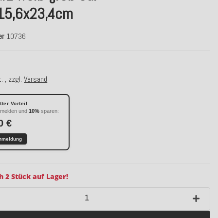
15,6x23,4cm
er
10736
. , zzgl.
Versand
ter Vorteil
nmelden und
10%
sparen:
0 €
nmeldung
h 2 Stück auf Lager!