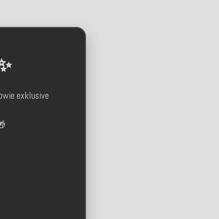
 ✨
owie exklusive
