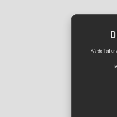
D
Werde Teil un
M