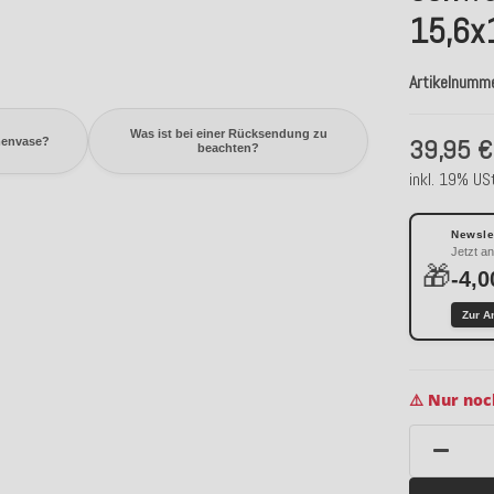
15,6x
Artikelnumm
Was ist bei einer Rücksendung zu
39,95 €
menvase?
beachten?
inkl. 19% USt
Newslet
Jetzt a
🎁
-4,0
Zur A
⚠️ Nur noc