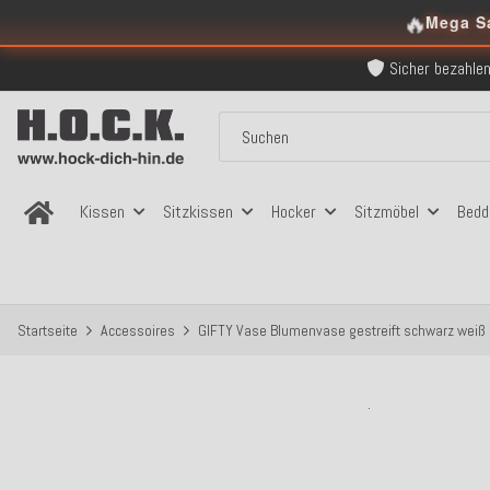
Kostenloser Versand in
🔥
Mega S
Über 120.000 er
Sicher bezahlen
Kostenloser Versand in
Über 120.000 er
Sicher bezahlen
Kostenloser Versand in
Kissen
Sitzkissen
Hocker
Sitzmöbel
Bedd
Startseite
Accessoires
GIFTY Vase Blumenvase gestreift schwarz weiß 