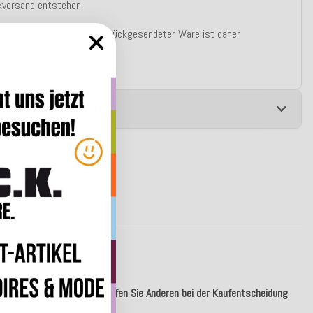
kversand entstehen.
stattung bei beschädigt zurückgesendeter Ware ist daher
hlossen.
 zur Produktsicherheit
ür diesen Artikel ab und helfen Sie Anderen bei der Kaufentscheidung