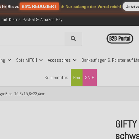
nerhalb Deutschlands ab 99€ Bestellwert
ale
|
65% REDUZIERT
|
Bis zu
⚠️ Nur solange der Vorrat reicht
Jetzt 
folgreich versendete Bestellungen
 mit Klarna, PayPal & Amazon Pay
nerhalb Deutschlands ab 99€ Bestellwert
folgreich versendete Bestellungen
 mit Klarna, PayPal & Amazon Pay
nerhalb Deutschlands ab 99€ Bestellwert
ing
Sofa MITCH
Accessoires
Bankauflagen & Polster auf M
Kundenfotos
Neu
SALE
groß ca. 15,6x15,6x23,4cm
GIFTY
schwa