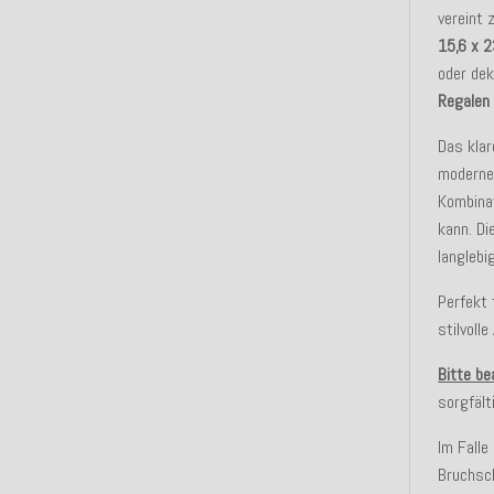
vereint
15,6 x 
oder dek
Regalen
Das kla
moderne
Kombina
kann. D
langlebi
Perfekt
stilvoll
Bitte be
sorgfält
Im Falle
Bruchsc