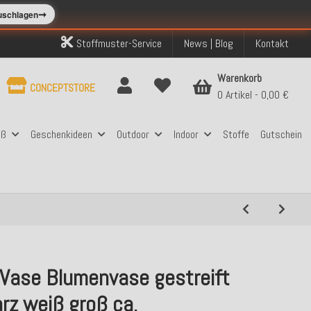
➞
zuschlagen
Stoffmuster-Service
News | Blog
Kontakt
Warenkorb
CONCEPTSTORE
0 Artikel
0,00 €
aß
Geschenkideen
Outdoor
Indoor
Stoffe
Gutschein
 Vase Blumenvase gestreift
rz weiß groß ca.