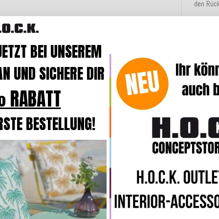
den Rüc
Eine Er
ausgesc
JETZT BEI UNSEREM
N UND SICHERE DIR
Angaben
 RABATT
RSTE BESTELLUNG!
Bewertungen
Geben Sie die erste Bewertung f