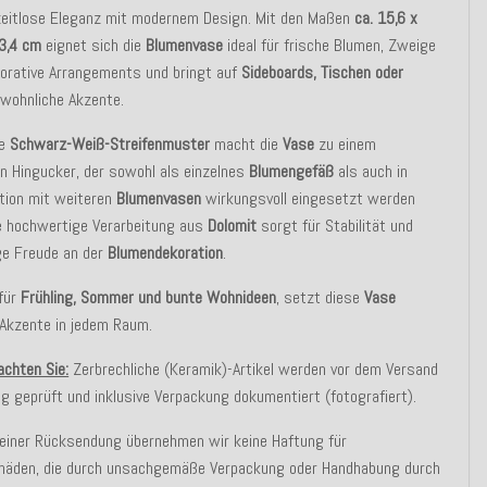
 zeitlose Eleganz mit modernem Design. Mit den Maßen
ca. 15,6 x
23,4 cm
eignet sich die
Blumenvase
ideal für frische Blumen, Zweige
orative Arrangements und bringt auf
Sideboards, Tischen oder
wohnliche Akzente.
re
Schwarz-Weiß-Streifenmuster
macht die
Vase
zu einem
n Hingucker, der sowohl als einzelnes
Blumengefäß
als auch in
tion mit weiteren
Blumenvasen
wirkungsvoll eingesetzt werden
ie hochwertige Verarbeitung aus
Dolomit
sorgt für Stabilität und
ge Freude an der
Blumendekoration
.
 für
Frühling, Sommer und bunte Wohnideen
, setzt diese
Vase
e Akzente in jedem Raum.
achten Sie:
Zerbrechliche (Keramik)-Artikel werden vor dem Versand
ig geprüft und inklusive Verpackung dokumentiert (fotografiert).
 einer Rücksendung übernehmen wir keine Haftung für
häden, die durch unsachgemäße Verpackung oder Handhabung durch