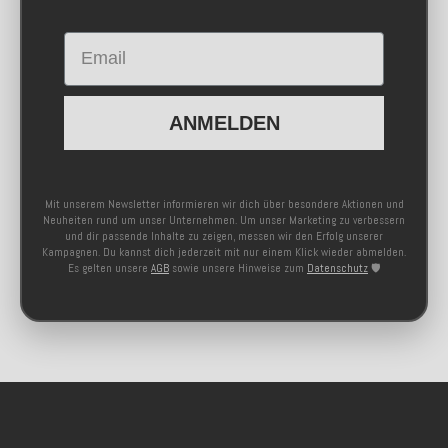
Email
ANMELDEN
Mit unserem Newsletter informieren wir dich über besondere Aktionen und
Neuheiten rund um unser Unternehmen. Um unser Marketing zu verbessern
und dir passende Inhalte zu zeigen, messen wir den Erfolg unserer
Kampagnen. Du kannst dich jederzeit mit nur einem Klick wieder abmelden.
Es gelten unsere
AGB
sowie unsere Hinweise zum
Datenschutz
🛡️