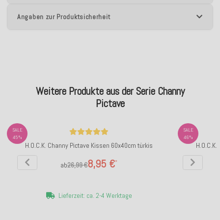
Angaben zur Produktsicherheit
Weitere Produkte aus der Serie Channy
Pictave
SALE
SALE
45%
46%
H.O.C.K. Channy Pictave Kissen 60x40cm türkis
H.O.C.K.
8,95 €
*
ab
26,99 €
Lieferzeit: ca. 2-4 Werktage