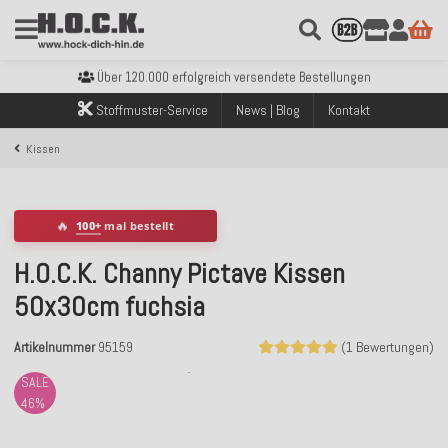
Kostenloser Versand innerhalb Deutschlands ab 99€ Bestellwert
Über 120.000 erfolgreich versendete Bestellungen
Sicher bezahlen mit Klarna, PayPal & Amazon Pay
Stoffmuster-Service
News | Blog
Kontakt
Kostenloser Versand innerhalb Deutschlands ab 99€ Bestellwert
Über 120.000 erfolgreich versendete Bestellungen
Kissen
Sicher bezahlen mit Klarna, PayPal & Amazon Pay
Kostenloser Versand innerhalb Deutschlands ab 99€ Bestellwert
🔥
100+
mal bestellt
H.O.C.K. Channy Pictave Kissen
50x30cm fuchsia
Artikelnummer
95159
(1 Bewertungen)
SALE
46%