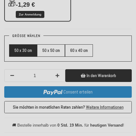
🎁
-1,29 €
Zur Anmeldung
GRÖSSE WÄHLEN
50 x 30 cm
50 x 50 cm
60 x 40 cm
In den Warenkorb
Consent erteilen
Sie möchten in monatlichen Raten zahlen?
Weitere Informationen
🚚 Bestelle innerhalb von
0 Std. 19 Min.
für
heutigen Versand
!