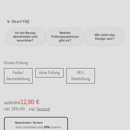
✨ Smart-FAQ
Ist der Bezug
Welche
Wie sieht das
abnehmbar und
Füllungsoptionen
Design aus?
waschbar?
gibt es?
Kissen-Füllung
ohne Füllung
Feder/
ohne Füllung
PES-
Feder/ Daunenfüllung
PES-Vliesfüllung
Daunenfüllung
Vliesfüllung
12,90 €
ab
23,99 €
inkl. 19% USt. , zzgl.
Versand
Newsletter Vorteil
Jetzt anmelden und
10%
sparen: