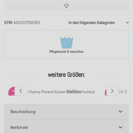
GTIN
4001537955951
In den folgenden Kategorien
Pflegeleicht & waschbar
weitere Größen:
SALE
SALE
H.O.C.K. Channy Pictave Kissen
50x50cm
fuchsia
H.O.C.K. Cha
45%
45%
Beschreibung
Merkmale