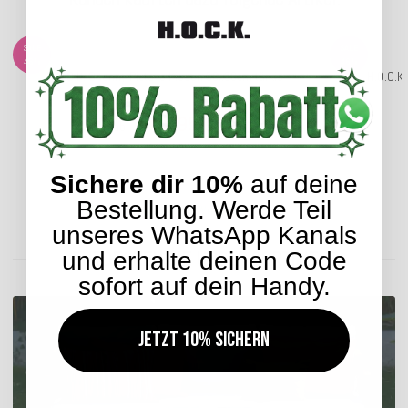
SALE
SALE
46%
46%
H.O.C.K. Channy Pictave Kissen 50x30cm türkis
H.O.C.K
6,95 €
*
ab
23,99 €
Sichere dir 10%
auf deine
Bestellung. Werde Teil
Lieferzeit: ca. 2-4 Werktage
unseres WhatsApp Kanals
und erhalte deinen Code
ENTDECKEN SIE UNSER SORTIMENT
sofort auf dein Handy.
Jetzt 10% sichern