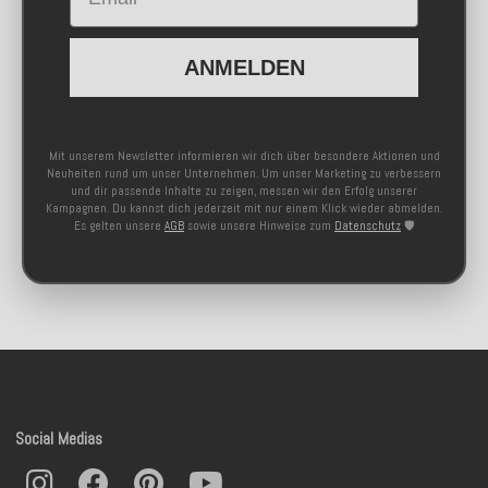
ANMELDEN
Mit unserem Newsletter informieren wir dich über besondere Aktionen und
Neuheiten rund um unser Unternehmen. Um unser Marketing zu verbessern
und dir passende Inhalte zu zeigen, messen wir den Erfolg unserer
Kampagnen. Du kannst dich jederzeit mit nur einem Klick wieder abmelden.
Es gelten unsere
AGB
sowie unsere Hinweise zum
Datenschutz
🛡️
Social Medias