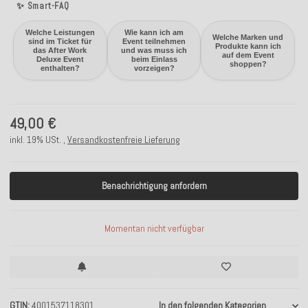
✨ Smart-FAQ
Welche Leistungen
Wie kann ich am
Welche Marken und
sind im Ticket für
Event teilnehmen
Produkte kann ich
das After Work
und was muss ich
auf dem Event
Deluxe Event
beim Einlass
shoppen?
enthalten?
vorzeigen?
49,00 €
inkl. 19% USt. ,
Versandkostenfreie Lieferung
Benachrichtigung anfordern
Momentan nicht verfügbar
GTIN
4001537118301
In den folgenden Kategorien