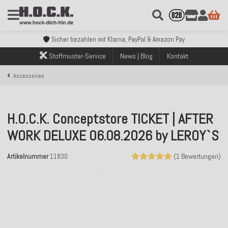
Kostenloser Versand innerhalb Deutschlands ab 99€ Bestellwert
Über 120.000 erfolgreich versendete Bestellungen
Sicher bezahlen mit Klarna, PayPal & Amazon Pay
Kostenloser Versand innerhalb Deutschlands ab 99€ Bestellwert
Stoffmuster-Service
News | Blog
Kontakt
Über 120.000 erfolgreich versendete Bestellungen
Sicher bezahlen mit Klarna, PayPal & Amazon Pay
Accessoires
Kostenloser Versand innerhalb Deutschlands ab 99€ Bestellwert
H.O.C.K. Conceptstore TICKET | AFTER
WORK DELUXE 06.08.2026 by LEROY`S
Artikelnummer
11830
(1 Bewertungen)