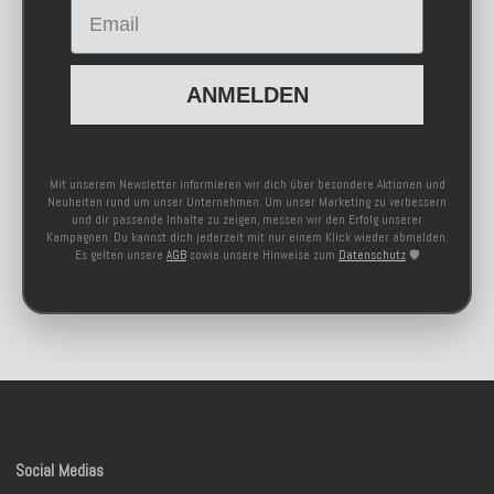
Email
ANMELDEN
Mit unserem Newsletter informieren wir dich über besondere Aktionen und
Neuheiten rund um unser Unternehmen. Um unser Marketing zu verbessern
und dir passende Inhalte zu zeigen, messen wir den Erfolg unserer
Kampagnen. Du kannst dich jederzeit mit nur einem Klick wieder abmelden.
Es gelten unsere
AGB
sowie unsere Hinweise zum
Datenschutz
🛡️
Social Medias