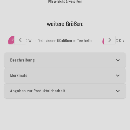
Pflegeleicht & waschbar
weitere Größen:
SALE
SALE
H.O.C.K. Wind Dekokissen
50x50cm
coffee hello
H.O.C.K. Wi
50%
50%
Beschreibung
Merkmale
Angaben zur Produktsicherheit