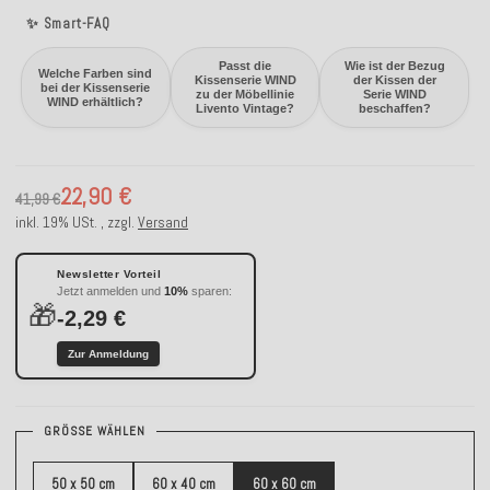
✨ Smart-FAQ
Passt die
Wie ist der Bezug
Welche Farben sind
Kissenserie WIND
der Kissen der
bei der Kissenserie
zu der Möbellinie
Serie WIND
WIND erhältlich?
Livento Vintage?
beschaffen?
22,90 €
41,99 €
inkl. 19% USt. , zzgl.
Versand
Newsletter Vorteil
Jetzt anmelden und
10%
sparen:
🎁
-2,29 €
Zur Anmeldung
GRÖSSE WÄHLEN
50 x 50 cm
60 x 40 cm
60 x 60 cm