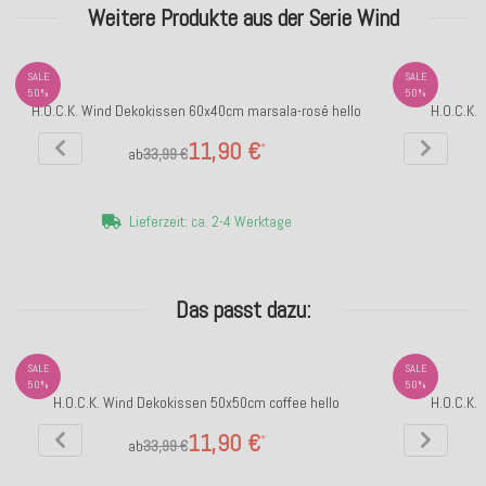
Weitere Produkte aus der Serie Wind
SALE
SALE
50%
50%
H.O.C.K. Wind Dekokissen 60x40cm marsala-rosé hello
H.O.C.K.
11,90 €
*
ab
33,99 €
Lieferzeit: ca. 2-4 Werktage
Das passt dazu:
SALE
SALE
50%
50%
H.O.C.K. Wind Dekokissen 50x50cm coffee hello
H.O.C.K.
11,90 €
*
ab
33,99 €