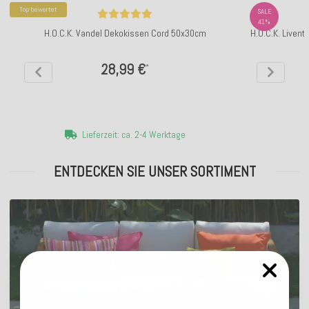
Top bewertet
SALE
41%
H.O.C.K. Vandel Dekokissen Cord 50x30cm
H.O.C.K. Liven
28,99 €
*
Lieferzeit: ca. 2-4 Werktage
ENTDECKEN SIE UNSER SORTIMENT