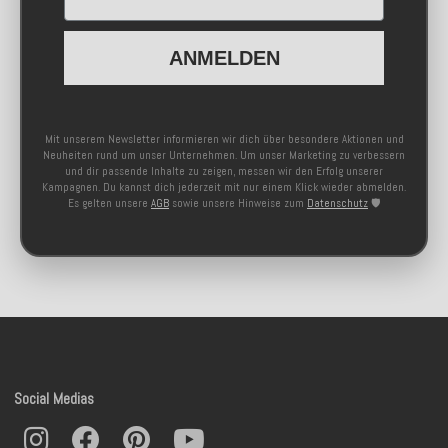
ANMELDEN
Mit unserem Newsletter informieren wir dich über besondere Aktionen und
Neuheiten rund um unser Unternehmen. Um unser Marketing zu verbessern
und dir passende Inhalte zu zeigen, messen wir den Erfolg unserer
Kampagnen. Du kannst dich jederzeit mit nur einem Klick wieder abmelden.
Es gelten unsere
AGB
sowie unsere Hinweise zum
Datenschutz
🛡️
Social Medias