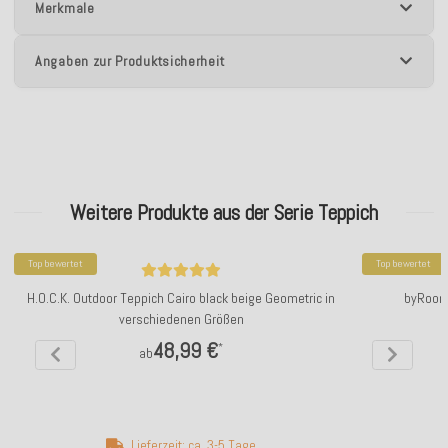
Merkmale
Angaben zur Produktsicherheit
Weitere Produkte aus der Serie Teppich
Top bewertet
Top bewertet
H.O.C.K. Outdoor Teppich Cairo black beige Geometric in
byRoom 
verschiedenen Größen
48,99 €
*
ab
Lieferzeit: ca. 3-5 Tage