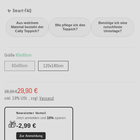
✨ Smart-FAQ
Aus welchem
Benötige ich eine
Wie pflege ich den
Material besteht der
rutschfeste
Teppich?
Cally Teppich?
Unterlage?
Größe
60x90cm
60x90cm
120x180cm
60x90cm
120x180cm
29,90 €
38,99 €
inkl. 19% USt. , zzgl.
Versand
Newsletter Vorteil
Jetzt anmelden und
10%
sparen:
🎁
-2,99 €
Zur Anmeldung