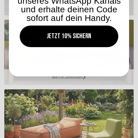
unseres WhatsApp Kanals
Hocker
und erhalte deinen Code
sofort auf dein Handy.
Jetzt 10% sichern
Matratzenkissen