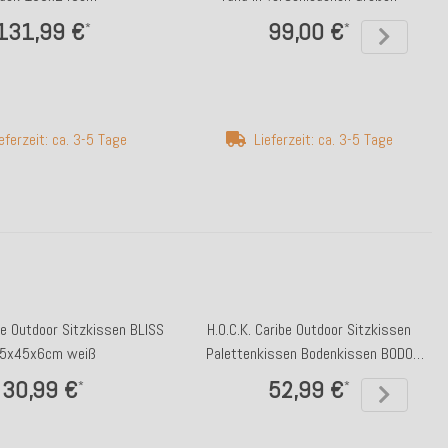
131,99 €
99,00 €
*
*
eferzeit: ca. 3-5 Tage
Lieferzeit: ca. 3-5 Tage
ibe Outdoor Sitzkissen BLISS
H.O.C.K. Caribe Outdoor Sitzkissen
5x45x6cm weiß
Palettenkissen Bodenkissen BODO
60x60x10cm weiß col. 01
30,99 €
52,99 €
*
*