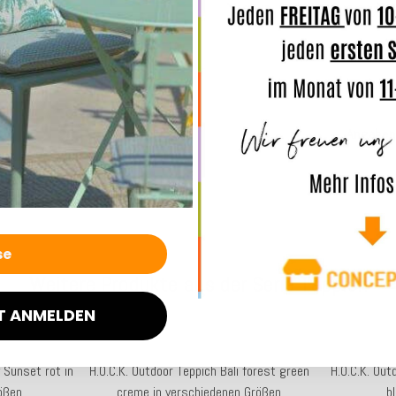
Herstel
Merkmal
Angaben
Weitere Produkte aus der Serie Teppich
T ANMELDEN
y Sunset rot in
H.O.C.K. Outdoor Teppich Bali forest green
H.O.C.K. Out
ößen
creme in verschiedenen Größen
b