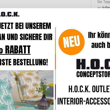
Der Tepp
im
Auße
Langlebi
JETZT BEI UNSEREM
über ohn
zu halte
N UND SICHERE DIR
Teppiche
 RABATT
um den A
im Koffe
Ausflüge
RSTE BESTELLUNG!
Kunstst
aber
we
Leicht
z
sich kei
im Frei
INFO:
Di