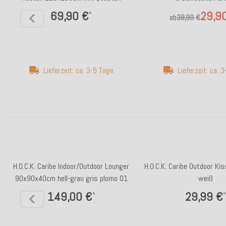
69,90 €
29,9
*
ab
38,99 €
Lieferzeit: ca. 3-5 Tage
Lieferzeit: ca. 
H.O.C.K. Caribe Indoor/Outdoor Lounger
H.O.C.K. Caribe Outdoor K
90x90x40cm hell-grau gris plomo 01
weiß
149,00 €
29,99 €
*
*