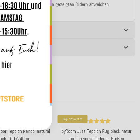
lungsbeschränkungen von den gezeigten Bildern abweichen.
e
 zur Produktsicherheit
Top bewertet
door Teppich Nairobi natural
byRoom Jute Teppich Rug black natur
lack 150x240cm
rund in verschiedenen Größen