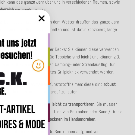
ich kann das
ganze Jahr
über und in verschiedenen Räumen, sowie
nbereich
verwendet werden.
g
: Der Teppich ist robust, um dem Wetter draußen das ganze Jahr
e besondere Pflege standzuhalten und ist dafür konzipiert, lange
n.
 für Terrassen, Veranden oder Decks: Sie können diese verwenden,
ußenbereich aufzulockern. Die Teppiche sind
leicht
und können z.B.
rraum aufbewahrt und für den Camping- oder Strandausflug, für
 zum See oder für Ihr nächstes Grillpicknick verwendet werden.
offteppiche aus recycelten Kunststoffhalmen: diese sind
robust
,
ich
und
bequem
, um barfuß darauf zu laufen.
u
reinigen
,
einfach
zu
lagern
,
leicht
zu
transportieren
. Sie müssen
ne Gedanken über das Verschütten von Getränken oder Sand / Dreck
en machen. Diese Teppiche
trocknen im Handumdrehen
.
e tatsächlichen Farben und Größen können aufgrund von