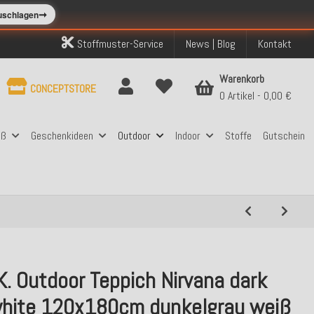
➞
zuschlagen
Stoffmuster-Service
News | Blog
Kontakt
Warenkorb
CONCEPTSTORE
0 Artikel
0,00 €
aß
Geschenkideen
Outdoor
Indoor
Stoffe
Gutschein
K. Outdoor Teppich Nirvana dark
white 120x180cm dunkelgrau weiß