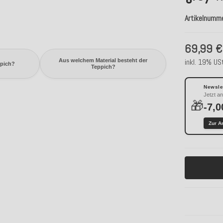
Artikelnumm
69,99 €
inkl. 19% USt
Aus welchem Material besteht der
ppich?
Teppich?
Newslet
Jetzt a
🎁
-7,0
Zur A