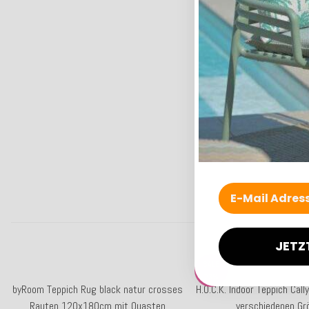
JETZ
SALE
23%
byRoom Teppich Rug black natur crosses
H.O.C.K. Indoor Teppich Call
Rauten 120x180cm mit Quasten
verschiedenen Gr