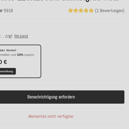
er
5918
(1 Bewertungen)
. , zzgl.
Versand
ter Vorteil
nmelden und
10%
sparen:
0 €
nmeldung
Benachrichtigung anfordern
Momentan nicht verfügbar