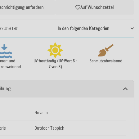
achrichtigung anfordern
Auf Wunschzettel
37059185
In den folgenden Kategorien
ser- und
UV-beständig (UV-Wert 6 -
Schmutzabweisend
tzabweisend
7 von 8)
ibung
Nirvana
rie
Outdoor Teppich