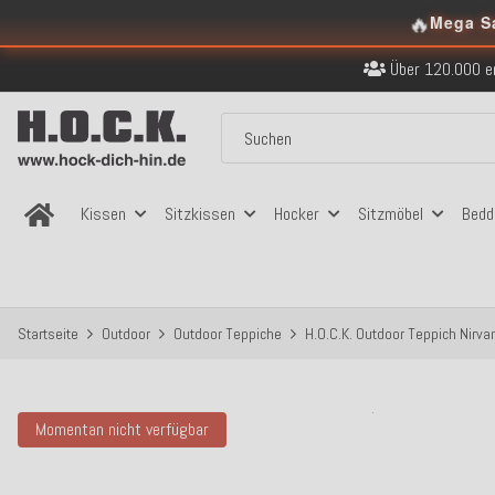
🔥
Kostenloser Versand in
Mega S
Über 120.000 er
Sicher bezahlen
Kostenloser Versand in
Über 120.000 er
Sicher bezahlen
Kostenloser Versand in
Kissen
Sitzkissen
Hocker
Sitzmöbel
Bedd
Startseite
Outdoor
Outdoor Teppiche
H.O.C.K. Outdoor Teppich Nirv
Momentan nicht verfügbar