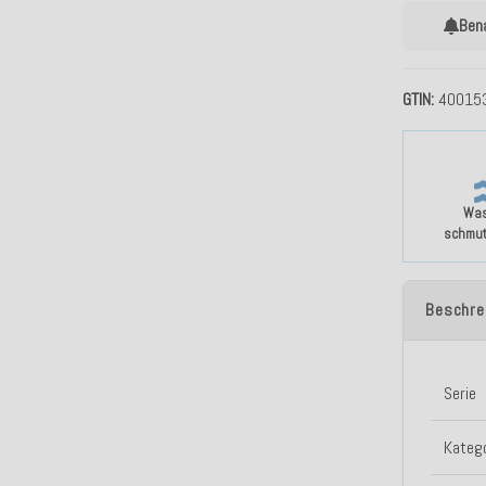
Ben
GTIN
40015
Was
schmu
Beschre
Serie
Katego