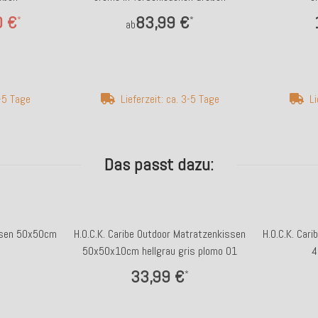
0 €
83,99 €
*
*
ab
3-5 Tage
Lieferzeit: ca. 3-5 Tage
Li
Das passt dazu:
issen 50x50cm
H.O.C.K. Caribe Outdoor Matratzenkissen
H.O.C.K. Car
50x50x10cm hellgrau gris plomo 01
4
33,99 €
*