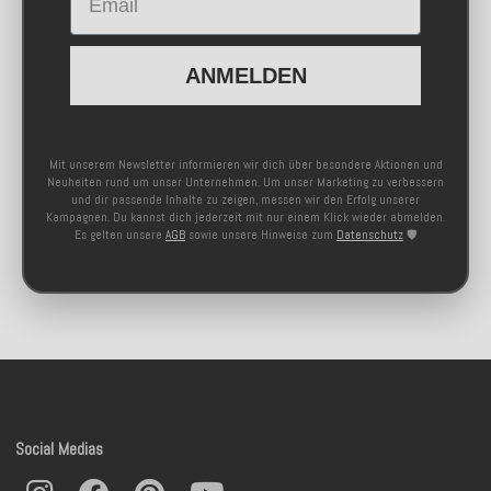
ANMELDEN
Mit unserem Newsletter informieren wir dich über besondere Aktionen und
Neuheiten rund um unser Unternehmen. Um unser Marketing zu verbessern
und dir passende Inhalte zu zeigen, messen wir den Erfolg unserer
Kampagnen. Du kannst dich jederzeit mit nur einem Klick wieder abmelden.
Es gelten unsere
AGB
sowie unsere Hinweise zum
Datenschutz
🛡️
Social Medias