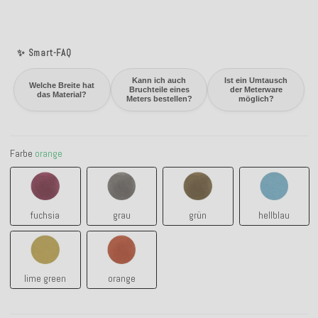
✨ Smart-FAQ
Kann ich auch
Ist ein Umtausch
Welche Breite hat
Bruchteile eines
der Meterware
das Material?
Meters bestellen?
möglich?
Farbe
orange
fuchsia
grau
grün
hellblau
fuchsia
grau
grün
hellblau
lime green
orange
lime green
orange