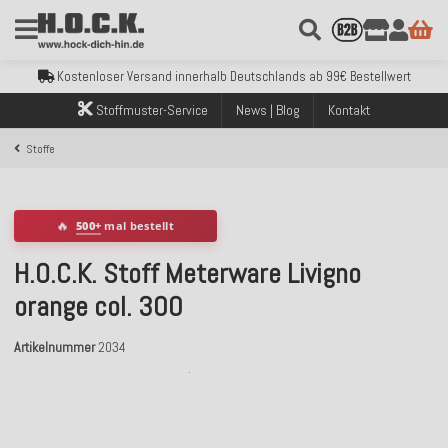
Kostenloser Versand innerhalb Deutschlands ab 99€ Bestellwert
Über 120.000 erfolgreich versendete Bestellungen
Sicher bezahlen mit Klarna, PayPal & Amazon Pay
Kostenloser Versand innerhalb Deutschlands ab 99€ Bestellwert
Über 120.000 erfolgreich versendete Bestellungen
Stoffmuster-Service
News | Blog
Kontakt
Sicher bezahlen mit Klarna, PayPal & Amazon Pay
Kostenloser Versand innerhalb Deutschlands ab 99€ Bestellwert
Stoffe
🔥
500+
mal bestellt
H.O.C.K. Stoff Meterware Livigno
orange col. 300
Artikelnummer
2034