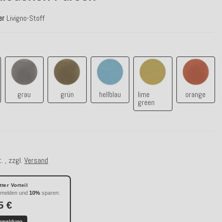
er
Livigno-Stoff
a
grau
grün
hellblau
lime green
orange
grau
grün
hellblau
lime
orange
green
. , zzgl.
Versand
ter Vorteil
nmelden und
10%
sparen:
5 €
nmeldung