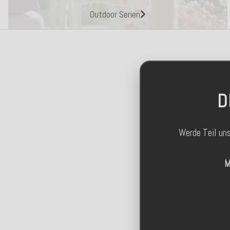
Outdoor Serien
D
Werde Teil un
M