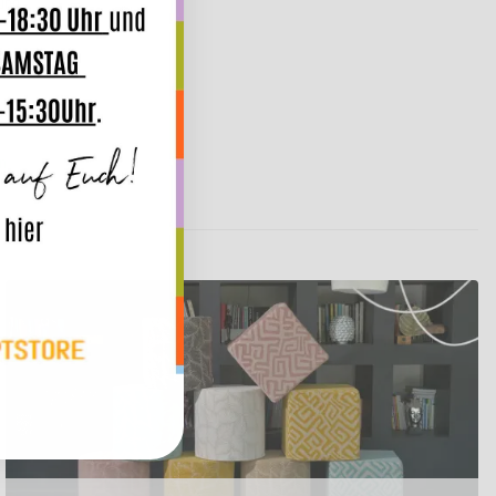
und
n