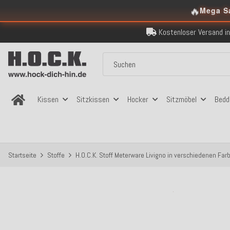
🔥
Über 120.000 er
Mega S
Sicher bezahlen
Kostenloser Versand in
Über 120.000 er
Sicher bezahlen
Kostenloser Versand in
Kissen
Sitzkissen
Hocker
Sitzmöbel
Bedd
Startseite
Stoffe
H.O.C.K. Stoff Meterware Livigno in verschiedenen Far