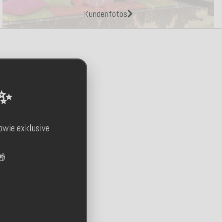
Kundenfotos
 ✨
owie exklusive
