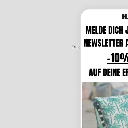
MELDE DICH 
NEWSLETTER A
Es gibt noch keine Bewertungen
-10%
AUF DEINE E
Top
H.O.C