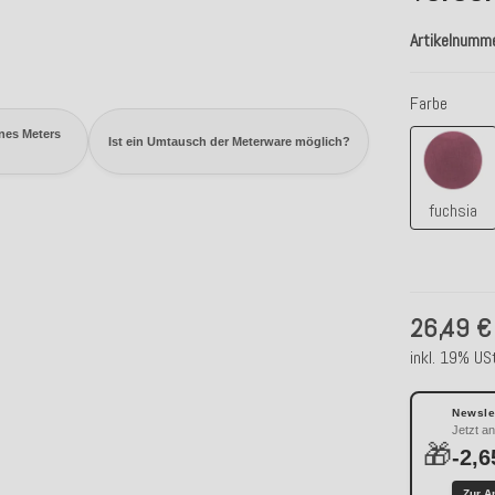
Artikelnumm
Farbe
nes Meters
fuchsi
Ist ein Umtausch der Meterware möglich?
fuchsia
26,49 €
inkl. 19% USt
Newslet
Jetzt a
🎁
-2,6
Zur A