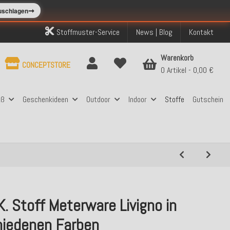
➞
zuschlagen
Stoffmuster-Service
News | Blog
Kontakt
Warenkorb
CONCEPTSTORE
0 Artikel
0,00 €
aß
Geschenkideen
Outdoor
Indoor
Stoffe
Gutschein
K. Stoff Meterware Livigno in
hiedenen Farben