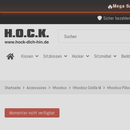
Über 120.000 er
🔥
Mega S
Sicher bezahlen
Kostenloser Versand in
Über 120.000 er
Sicher bezahlen
Kostenloser Versand in
Kissen
Sitzkissen
Hocker
Sitzmöbel
Bedd
Startseite
Accessoires
Hhooboz
Hhooboz Größe M
Hhooboz Pill
Momentan nicht verfügbar