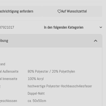
achrichtigung anfordern
Auf Wunschzettel
37921017
In den folgenden Kategorien
ibung
sand
al Außenseite
80% Polyester / 20% Polyethylen
al Innenseite
100% Acryl
g
hochwertige Polyester-Hochbauschvliesfaser
Doppel-Naht
geschlossen
ca. 50x50cm