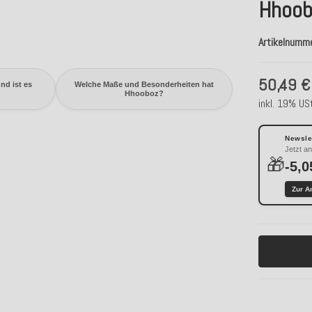
Hhoob
Artikelnumm
50,49 €
nd ist es
Welche Maße und Besonderheiten hat
Hhooboz?
inkl. 19% USt
Newslet
Jetzt a
🎁
-5,0
Zur A