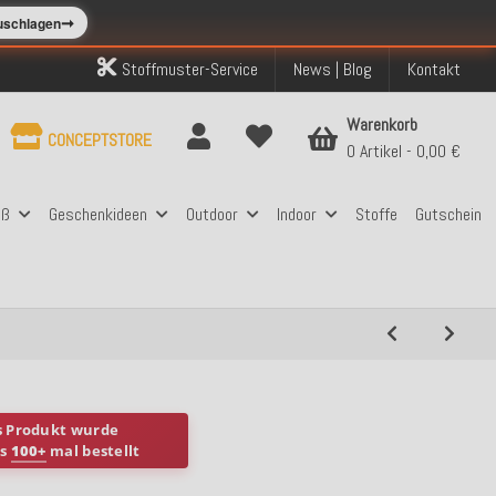
➞
zuschlagen
Stoffmuster-Service
News | Blog
Kontakt
Warenkorb
CONCEPTSTORE
0 Artikel
0,00 €
aß
Geschenkideen
Outdoor
Indoor
Stoffe
Gutschein
s Produkt wurde
ts
100+
mal bestellt