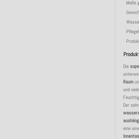
Maße g
Gewic
Wasse
Pflege
Produk
Produk
Die
supe
unterwe
Raum
un
und vie
Feuchtig
Der seh
wasser
aushäng
eine unv
Innenta