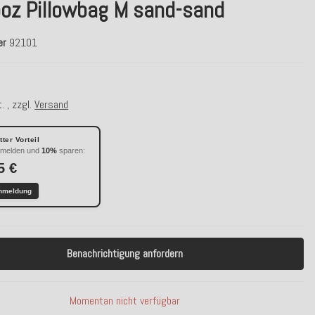
oz Pillowbag M sand-sand
er
92101
. , zzgl.
Versand
ter Vorteil
nmelden und
10%
sparen:
5 €
nmeldung
Benachrichtigung anfordern
Momentan nicht verfügbar