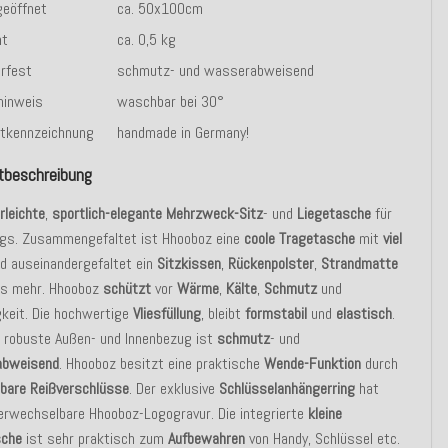
eöffnet
ca. 50x100cm
ht
ca. 0,5 kg
rfest
schmutz- und wasserabweisend
hinweis
waschbar bei 30°
tkennzeichnung
handmade in Germany!
tbeschreibung
rleichte
,
sportlich-elegante Mehrzweck-Sitz
- und
Liegetasche
für
gs. Zusammengefaltet ist Hhooboz eine
coole Tragetasche
mit
viel
d auseinandergefaltet ein
Sitzkissen
,
Rückenpolster
,
Strandmatte
les mehr. Hhooboz
schützt
vor
Wärme
,
Kälte
,
Schmutz
und
keit. Die hochwertige
Vliesfüllung
, bleibt
formstabil
und
elastisch
.
r robuste Außen- und Innenbezug ist
schmutz
- und
abweisend
. Hhooboz besitzt eine praktische
Wende-Funktion
durch
bare Reißverschlüsse
. Der exklusive
Schlüsselanhängerring
hat
erwechselbare Hhooboz-Logogravur. Die integrierte
kleine
sche
ist sehr praktisch zum
Aufbewahren
von Handy, Schlüssel etc.