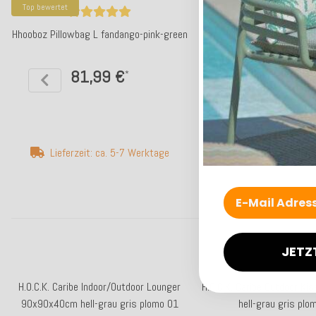
Top bewertet
Top bewertet
Hhooboz Pillowbag L fandango-pink-green
Hhooboz Pillowbag L 
81,99 €
81,99 €
*
Lieferzeit: ca. 5-7 Werktage
Lieferzeit: ca. 2-
JETZ
H.O.C.K. Caribe Indoor/Outdoor Lounger
H.O.C.K. Caribe Outdoor K
90x90x40cm hell-grau gris plomo 01
hell-grau gris plo