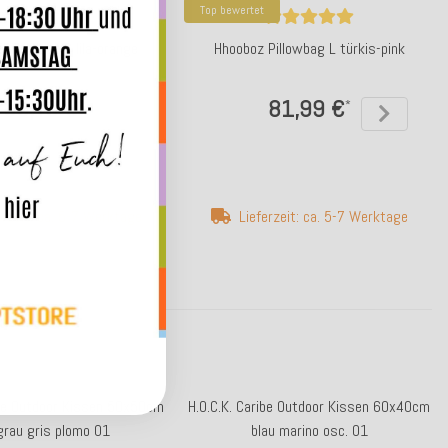
Top bewertet
Pillowbag S lila-orange
Hhooboz Pillowbag L türkis-pink
30,49 €
81,99 €
*
*
erzeit: ca. 5-7 Werktage
Lieferzeit: ca. 5-7 Werktage
ibe Outdoor Kissen 50x50cm
H.O.C.K. Caribe Outdoor Kissen 60x40cm
lgrau gris plomo 01
blau marino osc. 01