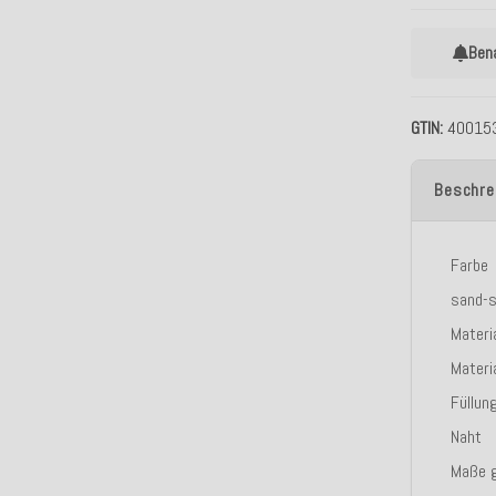
Ben
GTIN
40015
Beschre
Farbe
sand-
Materi
Materi
Füllun
Naht
Maße 