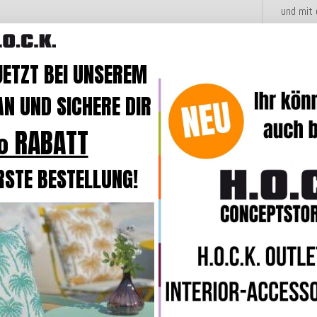
und mit 
für unte
ist idea
langes
S
JETZT BEI UNSEREM
N UND SICHERE DIR
Merkmal
 RABATT
Angaben
RSTE BESTELLUNG!
Weitere Produkte aus der Serie Hhooboz