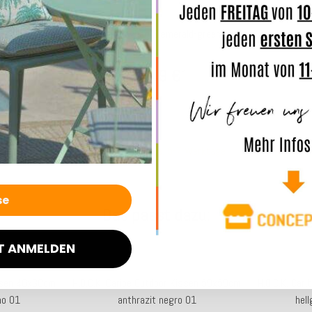
navy-navy
Hhooboz Pillowbag S emerald-green-pink
Hhooboz 
30,49 €
*
*
4 Werktage
Lieferzeit: ca. 5-7 Werktage
Lief
Das passt dazu:
T ANMELDEN
issen 40x30cm
H.O.C.K. Caribe Outdoor Kissen 50x50cm
H.O.C.K. Car
mo 01
anthrazit negro 01
hel