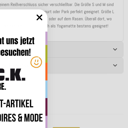
einem Reißverschluss sicher verschließbar. Die Größe S und M sind
rwegs im Stadion, Tenniscourt oder Park perfekt geeignet. Größe L
l am Strand, im Schwimmbad oder auf dem Rasen. Überall dort, wo
itzen bequem
sein darf! Auch als Yogamatte bestens geeignet!
e
 zur Produktsicherheit