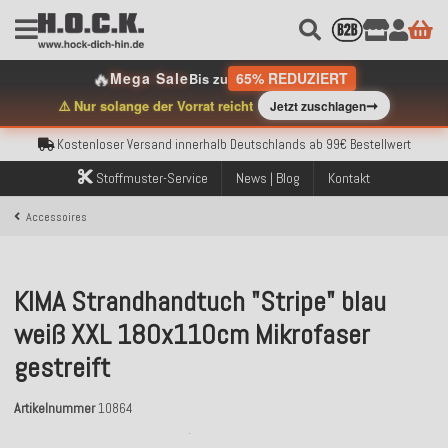
🔥
Mega Sale
65% REDUZIERT
Bis zu
Kostenloser Versand innerhalb Deutschlands ab 99€ Bestellwert
➞
⚠️ Nur solange der Vorrat reicht
Jetzt zuschlagen
Über 120.000 erfolgreich versendete Bestellungen
Sicher bezahlen mit Klarna, PayPal & Amazon Pay
Kostenloser Versand innerhalb Deutschlands ab 99€ Bestellwert
Über 120.000 erfolgreich versendete Bestellungen
Stoffmuster-Service
News | Blog
Kontakt
Sicher bezahlen mit Klarna, PayPal & Amazon Pay
Kostenloser Versand innerhalb Deutschlands ab 99€ Bestellwert
Accessoires
KIMA Strandhandtuch "Stripe" blau
weiß XXL 180x110cm Mikrofaser
gestreift
Artikelnummer
10864