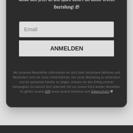
Bestellung!
🎁
Email
ANMELDEN
Mit unserem Newsletter informieren wir dich über besondere Aktionen und
Neuheiten rund um unser Unternehmen. Um unser Marketing zu verbessern
und dir passende Inhalte zu zeigen, messen wir den Erfolg unserer
Kampagnen. Du kannst dich jederzeit mit nur einem Klick wieder abmelden.
Es gelten unsere
AGB
sowie unsere Hinweise zum
Datenschutz
🛡️