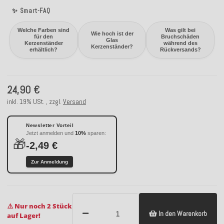
✨ Smart-FAQ
Welche Farben sind
Was gilt bei
Wie hoch ist der
für den
Bruchschäden
Glas
Kerzenständer
während des
Kerzenständer?
erhältlich?
Rückversands?
24,90 €
inkl. 19% USt. , zzgl.
Versand
Newsletter Vorteil
Jetzt anmelden und
10%
sparen:
🎁
-2,49 €
Zur Anmeldung
⚠️ Nur noch 2 Stück
In den Warenkorb
auf Lager!