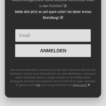
in dein Postfach 🚀
Melde dich jetzt an und spare sofort bei deiner ersten
Bestellung!
🎁
Email
ANMELDEN
Mit unserem Newsletter informieren wir dich über besondere Aktionen und
Neuheiten rund um unser Unternehmen. Um unser Marketing zu verbessern
und dir passende Inhalte zu zeigen, messen wir den Erfolg unserer
Kampagnen. Du kannst dich jederzeit mit nur einem Klick wieder abmelden.
Es gelten unsere
AGB
sowie unsere Hinweise zum
Datenschutz
🛡️