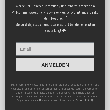
Werde Teil unserer Community und erhalte sofort dein
Willkommensgeschenk sowie exklusive Wohntrends direkt
in dein Postfach 🚀
Melde dich jetzt an und spare sofort bei deiner ersten
Bestellung!
🎁
Email
ANMELDEN
Mit unserem Newsletter informieren wir dich über besondere Aktionen und
Neuheiten rund um unser Unternehmen. Um unser Marketing zu verbessern
und dir passende Inhalte zu zeigen, messen wir den Erfolg unserer
Kampagnen. Du kannst dich jederzeit mit nur einem Klick wieder abmelden.
Es gelten unsere
AGB
sowie unsere Hinweise zum
Datenschutz
🛡️