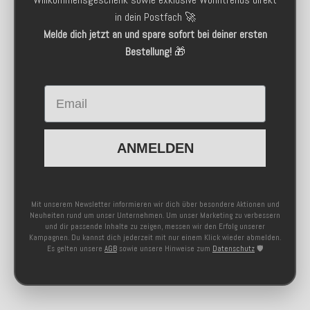
in dein Postfach 🚀
Melde dich jetzt an und spare sofort bei deiner ersten
Bestellung!
🎁
Email
ANMELDEN
Mit unserem Newsletter informieren wir dich über besondere Aktionen und
Neuheiten rund um unser Unternehmen. Um unser Marketing zu verbessern
und dir passende Inhalte zu zeigen, messen wir den Erfolg unserer
Kampagnen. Du kannst dich jederzeit mit nur einem Klick wieder abmelden.
Es gelten unsere
AGB
sowie unsere Hinweise zum
Datenschutz
🛡️