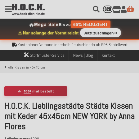
🔥
Mega Sale
65% REDUZIERT
Kostenloser Versand innerhalb Deutschlands ab 99€ Bestellwert
Bis zu
Über 120.000 erfolgreich versendete Bestellungen
➞
⚠️ Nur solange der Vorrat reicht
Jetzt zuschlagen
Sicher bezahlen mit Klarna, PayPal & Amazon Pay
Kostenloser Versand innerhalb Deutschlands ab 99€ Bestellwert
Über 120.000 erfolgreich versendete Bestellungen
Sicher bezahlen mit Klarna, PayPal & Amazon Pay
Stoffmuster-Service
News | Blog
Kontakt
Kostenloser Versand innerhalb Deutschlands ab 99€ Bestellwert
Alle Kissen in 45x45 cm
🔥
100+
mal bestellt
H.O.C.K. Lieblingsstädte Städte Kissen
mit Keder 45x45cm NEW YORK by Anna
Flores