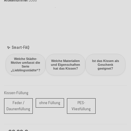
Artikelnummer
5300
✨ Smart-FAQ
Welche Städte-
Welche Materialien
Ist das Kissen als
Motive umfasst die
und Eigenschaften
Geschenk
Serie
hat das Kissen?
geeignet?
„Lieblingsstädte“?
Kissen-Füllung
ohne Füllung
Feder /
ohne Füllung
PES-
Feder / Daunenfüllung
PES-Vliesfüllung
Daunenfüllung
Vliesfüllung