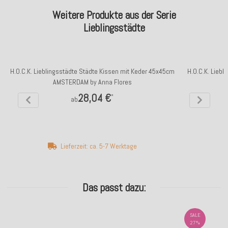
Weitere Produkte aus der Serie
Lieblingsstädte
H.O.C.K. Lieblingsstädte Städte Kissen mit Keder 45x45cm
H.O.C.K. Lieb
AMSTERDAM by Anna Flores
28,04 €
*
ab
Lieferzeit: ca. 5-7 Werktage
Das passt dazu:
SALE
27%