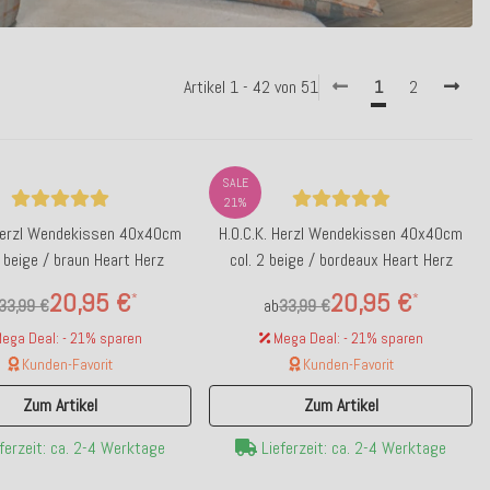
Artikel 1 - 42 von 51
1
2
SALE
21%
 Herzl Wendekissen 40x40cm
H.O.C.K. Herzl Wendekissen 40x40cm
0 beige / braun Heart Herz
col. 2 beige / bordeaux Heart Herz
20,95 €
20,95 €
*
*
33,99 €
ab
33,99 €
ega Deal: - 21% sparen
Mega Deal: - 21% sparen
Kunden-Favorit
Kunden-Favorit
Zum Artikel
Zum Artikel
ferzeit: ca. 2-4 Werktage
Lieferzeit: ca. 2-4 Werktage