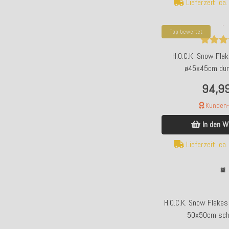
Lieferzeit: ca
Top bewertet
H.O.C.K. Snow Fla
ø45x45cm dun
Schneeflö
94,9
Kunden-F
In den W
Lieferzeit: ca
H.O.C.K. Snow Flakes
50x50cm sch
Schneeflö