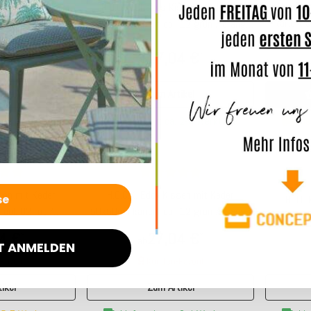
H.O.C.K
issen mit Keder
H.O.C.K. Charles Kissen mit Keder
kariert c
col. 02 rot /
50x50cm kariert col. 12 grün / orange
ry british
terra very british
4 €
27,04 €
*
*
ab
ikel
Zum Artikel
Lie
a. 14 Werktage
Lieferzeit: ca. 2-4 Werktage
Top bewertet
ssen mit Keder
H.O.C.K. Eddy Kissen mit Keder
H.O.C.
col. 02 rot /
50x50cm kariert col. 12 grün / orange
70x40
ry british
terra very british
du
4 €
27,04 €
*
*
ab
T ANMELDEN
avorit
Kunden-Favorit
ikel
Zum Artikel