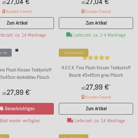
27,04 €
27,04 €
ab
ab
grün
/ weiß
Kunden-Favorit
Kunden-Favorit
Zum Artikel
Zum Artikel
ferzeit: ca. 14 Werktage
Lieferzeit: ca. 2-4 Werktage
er da
Top bewertet
H.O.C.K. Fino Plush Kissen Teddystoff
Fino Plush Kissen Teddystoff
Bouclé 45x45cm grau Plüsch
45x45cm dunkelblau Plüsch
27,99 €
*
ab
27,99 €
*
ab
Kunden-Favorit
Benachrichtigen
Zum Artikel
Bald wieder verfügbar
Lieferzeit: ca. 14 Werktage