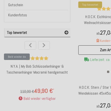
Gutschein
Top bewertet
Kundenfotos
H.O.C.K. Eichhörn
Weihnachtskisse
40x40cm col. 0 
27,0
Top bewertet
ab
Kunden-F
Zum Art
Bald wieder da
Bald wieder da
Lieferzeit: ca
N.Y.A. | My Bob Schlüsselanhänger &
GIFTY Kühlmanschette We
Taschenanhänger Macramé handgemacht
Vino" Italia |
H.O.C.K. Stern / Sta
49,90 €
19,90
*
110,00 €
Wendekissen 45x45cm
Bald wieder verfügbar
Bald wieder
/ we
27,0
ab