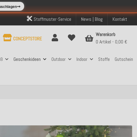
➞
zuschlagen
Stoffmuster-Service
News | Blog
Kontakt
Warenkorb
CONCEPTSTORE
0 Artikel
0,00 €
aß
Geschenkideen
Outdoor
Indoor
Stoffe
Gutschein