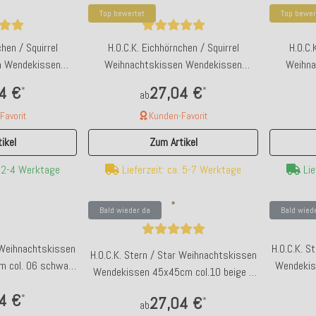
Top bewertet
Top bewer
chen / Squirrel
H.O.C.K. Eichhörnchen / Squirrel
H.O.C.
n Wendekissen
Weihnachtskissen Wendekissen
Weihna
taupe / grün
40x40cm col. 06 schwarz / weiß
40x40cm
4 €
27,04 €
*
*
ab
avorit
Kunden-Favorit
ikel
Zum Artikel
Bald wieder da
Ba
. 2-4 Werktage
Lieferzeit: ca. 5-7 Werktage
Lie
inkühler, "La dolce
WV 3-teiliges Tablett-Set Türkis mit
WV K
 rot weiß
goldener Umrandung
Bald wieder da
Bald wied
r Weihnachtskissen
H.O.C.K. S
 €
19,90 €
H.O.C.K. Stern / Star Weihnachtskissen
*
*
 col. 06 schwarz
Wendekis
Wendekissen 45x45cm col.10 beige /
 verfügbar
Bald wieder verfügbar
iß
braun
4 €
*
27,04 €
*
ab