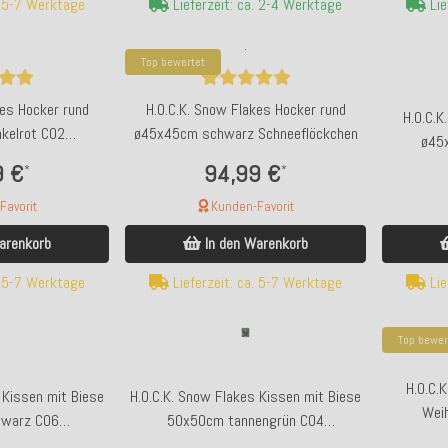
Lie
. 5-7 Werktage
Lieferzeit: ca. 2-4 Werktage
Top bewertet
kes Hocker rund
H.O.C.K. Snow Flakes Hocker rund
H.O.C.K
kelrot C02
ø45x45cm schwarz Schneeflöckchen
ø45
ckchen
9 €
94,99 €
*
*
avorit
Kunden-Favorit
arenkorb
In den Warenkorb
. 5-7 Werktage
Lieferzeit: ca. 5-7 Werktage
Lie
Top bewer
H.O.C.
 Kissen mit Biese
H.O.C.K. Snow Flakes Kissen mit Biese
Wei
warz C06
50x50cm tannengrün C04
Wendekis
ckchen
Schneeflöckchen