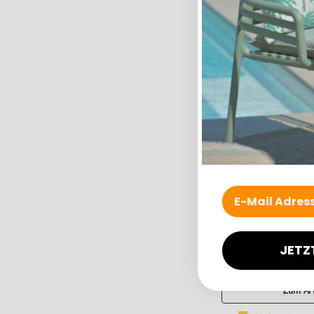
H.O.C.K. Charles K
50x50cm kariert 
dunkelgrün ve
27,0
ab
Zum Art
Lieferzeit: c
Top bewertet
H.O.C.K. Eddy Ki
50x50cm kariert 
dunkelgrün ve
27,0
ab
JETZ
Kunden-F
Zum Art