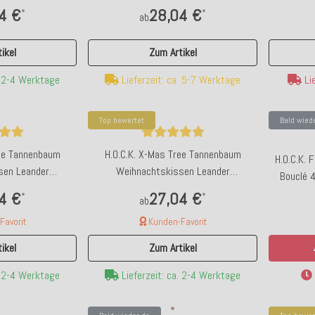
4 €
28,04 €
*
*
ab
ikel
Zum Artikel
. 2-4 Werktage
Lieferzeit: ca. 5-7 Werktage
Lie
Top bewertet
Bald wied
ree Tannenbaum
H.O.C.K. X-Mas Tree Tannenbaum
H.O.C.K. 
sen Leander
Weihnachtskissen Leander
Bouclé 
 col. C1 taupe /
Wendekissen 45x45cm col.10 beige /
4 €
27,04 €
*
*
ab
rz
braun
avorit
Kunden-Favorit
ikel
Zum Artikel
. 2-4 Werktage
Lieferzeit: ca. 2-4 Werktage