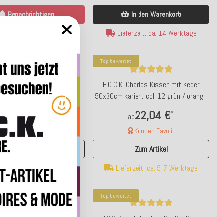
Benachrichtigen
In den Warenkorb
Bald wieder verfügbar
Lieferzeit: ca. 14 Werktage
Top bewertet
H.O.C.K. Charles Kissen mit Keder
. Charles Kissen mit Keder
50x30cm kariert col. 12 grün / orange
cm kariert col. 02 rot /
terra very british
nkelgrün very british
22,04 €
*
ab
22,04 €
*
ab
Kunden-Favorit
Zum Artikel
Zum Artikel
ferzeit: ca. 14 Werktage
Lieferzeit: ca. 5-7 Werktage
Top bewertet