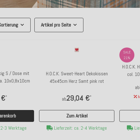
Sortierung
Artikel pro Seite
SALE
21%
H.O.C.K.
kig S / Dose mit
H.O.C.K. Sweet-Heart Dekokissen
col. 1
a. 10x0,8x10cm
45x45cm Herz Samt pink rot
ab
 €
29,04 €
*
*
M
ab
Zum Artikel
arenkorb
Lieferzeit: ca. 2-4 Werktage
. 2-3 Werktage
Lie