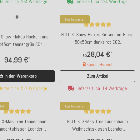
ferzeit: ca. 2-4 Werktage
Lieferzeit: ca. 2-4 Werktage
Top bewertet
H.O.C.K. Snow Flakes Kissen mit Biese
. Snow Flakes Hocker rund
50x50cm dunkelrot C02
x45cm tannengrün C04
Schneeflöckchen
Schneeflöckchen
28,04 €
*
ab
94,99 €
*
Kunden-Favorit
In den Warenkorb
Zum Artikel
ferzeit: ca. 5-7 Werktage
Lieferzeit: ca. 14 Werktage
tet
Top bewertet
K. X-Mas Tree Tannenbaum
H.O.C.K. X-Mas Tree Tannenbaum
hnachtskissen Leander
Weihnachtskissen Leander
sen 45x45cm col. 0 taupe /
Wendekissen 45x45cm col. 06 schwarz
*
*