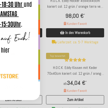
H.O.C.K. Eddy Hocker 45x45x45cm
. Eddy Hocker 45x45x45cm
kariert col. 12 grün / orange terra very
ol. 02 rot / dunkelgrün very
british
british
98,00 €
*
98,00 €
*
Kunden-Favorit
In den Warenkorb
In den Warenkorb
ferzeit: ca. 5-7 Werktage
Lieferzeit: ca. 5-7 Werktage
Top bewertet
H.O.C.K. Eddy Kissen mit Keder
K. Eddy Kissen mit Keder
70x40cm kariert col. 12 grün / orange
cm kariert col. 02 rot /
terra very british
nkelgrün very british
34,04 €
*
ab
34,04 €
*
ab
Kunden-Favorit
Zum Artikel
Zum Artikel