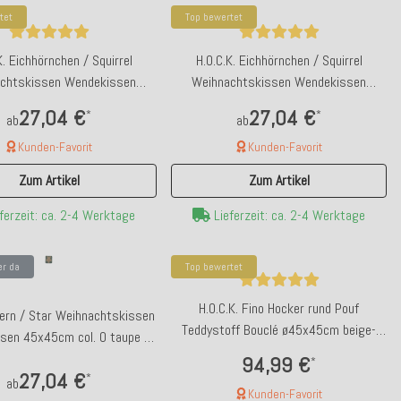
tet
Top bewertet
K. Eichhörnchen / Squirrel
H.O.C.K. Eichhörnchen / Squirrel
chtskissen Wendekissen
Weihnachtskissen Wendekissen
 col. C1 taupe / schwarz
40x40cm col.10 beige / braun
27,04 €
27,04 €
*
*
ab
ab
Kunden-Favorit
Kunden-Favorit
Zum Artikel
Zum Artikel
ld wieder da
Top bewertet
ferzeit: ca. 2-4 Werktage
Lieferzeit: ca. 2-4 Werktage
erzenleuchter Tulpe rot klein 8x18,5cm
H.O.C.K. Lino-Leinen Outdoor 
40x40x5cm melange s
er da
Top bewertet
H.O.C.K. Fino Hocker rund Pouf
tern / Star Weihnachtskissen
12,90 €
29,99 €
*
*
Teddystoff Bouclé ø45x45cm beige-
sen 45x45cm col. 0 taupe /
taupe Plüsch
Bald wieder verfügbar
grün
Kunden-Favorit
94,99 €
*
27,04 €
*
Lieferzeit: ca. 14 We
ab
Kunden-Favorit