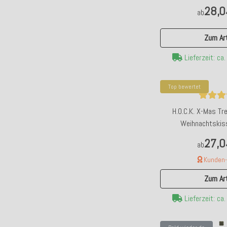
28,0
ab
Zum Art
Lieferzeit: ca
Top bewertet
H.O.C.K. X-Mas T
Weihnachtskis
Wendekissen 45x45cm
27,0
ab
schwa
Kunden-F
Zum Art
Lieferzeit: ca