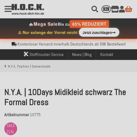
🔥
Mega Sale
65% REDUZIERT
Bis zu
Kostenloser Versand innerhalb Deutschlands ab 99€ Bestellwert
➞
⚠️ Nur solange der Vorrat reicht
Jetzt zuschlagen
Über 120.000 erfolgreich versendete Bestellungen
Sicher bezahlen mit Klarna, PayPal & Amazon Pay
Kostenloser Versand innerhalb Deutschlands ab 99€ Bestellwert
Über 120.000 erfolgreich versendete Bestellungen
Stoffmuster-Service
News | Blog
Kontakt
Sicher bezahlen mit Klarna, PayPal & Amazon Pay
Kostenloser Versand innerhalb Deutschlands ab 99€ Bestellwert
N.Y.A. Fashion | Damenmode
N.Y.A. | 10Days Midikleid schwarz The
Formal Dress
Artikelnummer
10775
SALE
21%