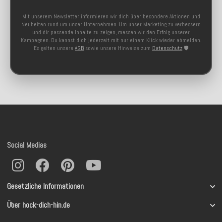
Mit unserem Newsletter informieren wir dich über besondere Aktionen und
Neuheiten rund um unser Unternehmen. Um unser Marketing zu verbessern
und dir passende Inhalte zu zeigen, messen wir den Erfolg unserer
Kampagnen. Du kannst dich jederzeit mit nur einem Klick wieder abmelden.
Es gelten unsere
AGB
sowie unsere Hinweise zum
Datenschutz
🛡️
Social Medias
Gesetzliche Informationen
Über hock-dich-hin.de