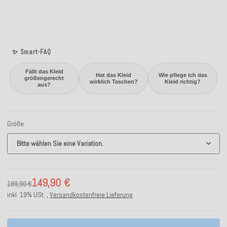
✨ Smart-FAQ
Fällt das Kleid
Hat das Kleid
Wie pflege ich das
größengerecht
wirklich Taschen?
Kleid richtig?
aus?
Größe
Bitte wählen Sie eine Variation.
149,90 €
189,90 €
inkl. 19% USt. ,
Versandkostenfreie Lieferung