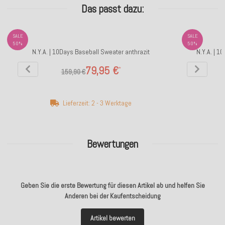
Das passt dazu:
SALE
SALE
50%
50%
N.Y.A. | 10Days Baseball Sweater anthrazit
N.Y.A. | 1
79,95 €
*
159,90 €
Lieferzeit: 2 - 3 Werktage
Bewertungen
Geben Sie die erste Bewertung für diesen Artikel ab und helfen Sie
Anderen bei der Kaufentscheidung
Artikel bewerten