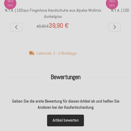
SALE
SALE
20%
10%
N.Y.A. | 10Days Fingerlose Handschuhe aus Alpaka-Wollmix
N.Y.A. | 10
dunkelgrau
39,90 €
*
49,90 €
Lieferzeit: 2 - 3 Werktage
Bewertungen
Geben Sie die erste Bewertung für diesen Artikel ab und helfen Sie
Anderen bei der Kaufentscheidung
Artikel bewerten