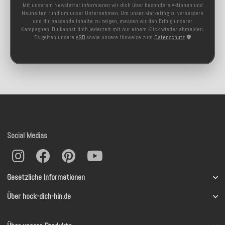
Mit unserem Newsletter informieren wir dich über besondere Aktionen und
Neuheiten rund um unser Unternehmen. Um unser Marketing zu verbessern
und dir passende Inhalte zu zeigen, messen wir den Erfolg unserer
Kampagnen. Du kannst dich jederzeit mit nur einem Klick wieder abmelden.
Es gelten unsere
AGB
sowie unsere Hinweise zum
Datenschutz
🛡️
Social Medias
Gesetzliche Informationen
Über hock-dich-hin.de