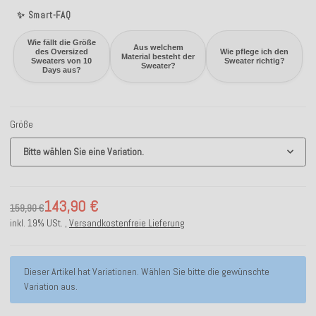
✨ Smart-FAQ
Wie fällt die Größe
Aus welchem
des Oversized
Wie pflege ich den
Material besteht der
Sweaters von 10
Sweater richtig?
Sweater?
Days aus?
Größe
Bitte wählen Sie eine Variation.
143,90 €
159,90 €
inkl. 19% USt. ,
Versandkostenfreie Lieferung
x
Dieser Artikel hat Variationen. Wählen Sie bitte die gewünschte
Variation aus.