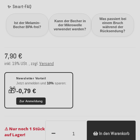
✨ Smart-FAQ
Was passiert bei
Kann der Becher in
Ist der Melamin-
einem Bruch
der Mikrowelle
Becher BPA-frei?
während der
verwendet werden?
Rücksendung?
7,90 €
inkl. 19% USt. , zzgl.
Versand
Newsletter Vorteil
Jetzt anmelden und
10%
sparen:
🎁
-0,79 €
Zur Anmeldung
⚠️ Nur noch 1 Stück
In den Warenkorb
auf Lager!