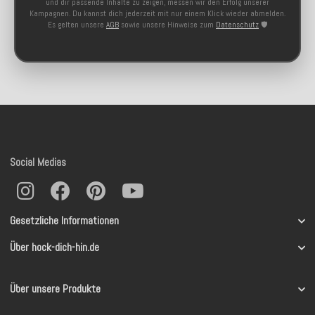
und dir passende Inhalte zu zeigen, messen wir den Erfolg unserer
Kampagnen. Du kannst dich jederzeit mit nur einem Klick wieder abmelden.
Es gelten unsere
AGB
sowie unsere Hinweise zum
Datenschutz
🛡️
Social Medias
Gesetzliche Informationen
Über hock-dich-hin.de
Über unsere Produkte