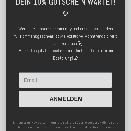
DEIN 10% GUTSCHEIN WARTET!
✨
Werde Teil unserer Community und erhalte sofort dein
Willkommensgeschenk sowie exklusive Wohntrends direkt
in dein Postfach 🚀
Melde dich jetzt an und spare sofort bei deiner ersten
Bestellung!
🎁
Email
ANMELDEN
Mit unserem Newsletter informieren wir dich über besondere Aktionen und
Neuheiten rund um unser Unternehmen. Um unser Marketing zu verbessern