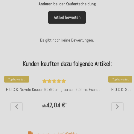
Anderen bei der Kaufentscheidung
Artikel bewerten
Es gibt noch keine Bewertungen.
Kunden kauften dazu folgende Artikel:
Top bewertet
Top bewertet
H.O.C.K. Nuvole Kissen 60x60cm grau col. 603 mit Fransen
H.O.C.K. Spar
42,04 €
*
ab
Lieferzeit: ca. 5-7 Werktage