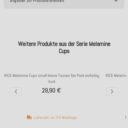
Angaben zur Produktsicherheit
Weitere Produkte aus der Serie Melamine
Cups
RICE Melamine Cups small kleine Tassen 6er Pack einfarbig
RICE Melamine
bunt
29,90 €
*
Lieferzeit: ca. 3-5 Werktage