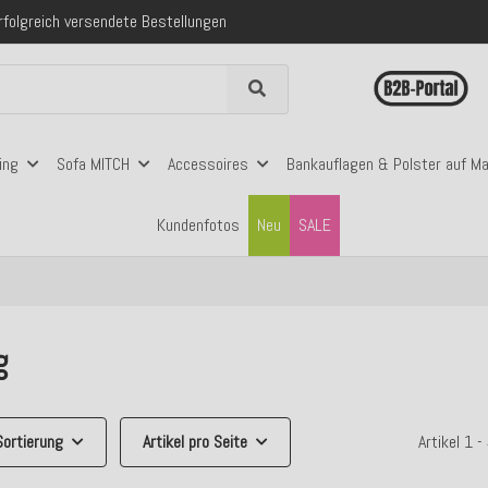
 mit Klarna, PayPal & Amazon Pay
nerhalb Deutschlands ab 99€ Bestellwert
folgreich versendete Bestellungen
 mit Klarna, PayPal & Amazon Pay
nerhalb Deutschlands ab 99€ Bestellwert
ing
Sofa MITCH
Accessoires
Bankauflagen & Polster auf M
Kundenfotos
Neu
SALE
g
Sortierung
Artikel pro Seite
Artikel 1 