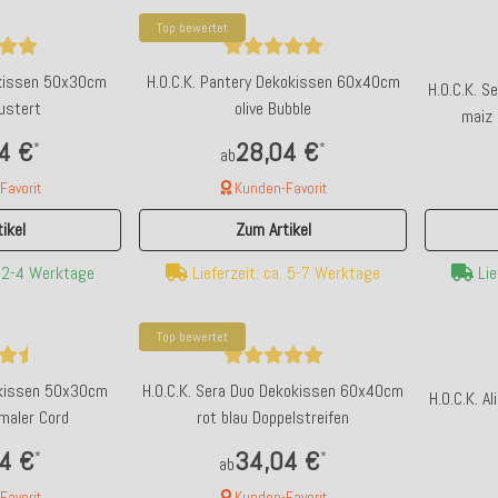
Top bewertet
okissen 50x30cm
H.O.C.K. Pantery Dekokissen 60x40cm
H.O.C.K. 
ustert
olive Bubble
maiz 
4 €
28,04 €
*
*
ab
avorit
Kunden-Favorit
ikel
Zum Artikel
Lie
. 2-4 Werktage
Lieferzeit: ca. 5-7 Werktage
Top bewertet
okissen 50x30cm
H.O.C.K. Sera Duo Dekokissen 60x40cm
H.O.C.K. 
maler Cord
rot blau Doppelstreifen
4 €
34,04 €
*
*
ab
avorit
Kunden-Favorit