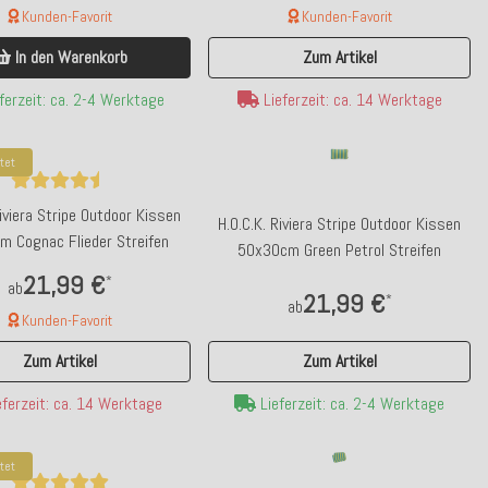
Kunden-Favorit
Kunden-Favorit
In den Warenkorb
Zum Artikel
ferzeit: ca. 2-4 Werktage
Lieferzeit: ca. 14 Werktage
tet
ld wieder da
Bald wieder da
Riviera Stripe Outdoor Kissen
H.O.C.K. Riviera Stripe Outdoor Kissen
N.Y.A. | My Bob Schlüsselanhänger &
WV 3-teiliges Tablett-Set Pink 
 Cognac Flieder Streifen
50x30cm Green Petrol Streifen
schenanhänger Macramé handgemacht
Umrandung
21,99 €
*
ab
21,99 €
*
ab
Kunden-Favorit
49,90 €
19,90 €
*
*
110,00 €
Zum Artikel
Zum Artikel
Bald wieder verfügbar
Bald wieder verfüg
Lieferzeit: ca. 2-4 Werktage
ferzeit: ca. 14 Werktage
tet