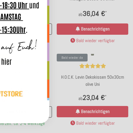
24,04 €
36,04 €
*
*
ab
ab
Zum Artikel
Benachrichtigen
ferzeit: ca. 5-7 Werktage
Bald wieder verfügbar
tet
Bald wieder da
 Jonny Dekokissen 50x30cm
H.O.C.K. Levin Dekokissen 50x30cm
isgelb schmaler Cord
olive Uni
21,04 €
*
ab
23,04 €
*
ab
Kunden-Favorit
Benachrichtigen
Zum Artikel
Bald wieder verfügbar
ferzeit: ca. 2-4 Werktage