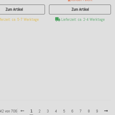
Zum Artikel
Zum Artikel
ferzeit: ca. 5-7 Werktage
Lieferzeit: ca. 2-4 Werktage
- 42 von 706
1
2
3
4
5
6
7
8
9