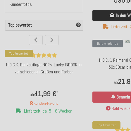
590,0
Kundenfotos
In den W
Top bewertet
Lieferzeit:
Bald wieder da
Top bewertet
Top bewertet
H.O.C.K. Palmeral
H.O.C.K. Bankauflage NORM Lucky INDOOR in
ppd Servietten "Happy
50x30cm bla
verschiedenen Größen und Farben
Streifen rot r
21,9
ab
41,99 €
4,50
*
ab
Benachri
Kunden-Favorit
Kunden-F
Bald wieder
Lieferzeit: ca. 5 - 6 Wochen
Lieferzeit: ca
Top bewertet