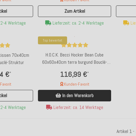
ikel
Zum Artikel
Lie
. 2-4 Werktage
Lieferzeit: ca. 2-4 Werktage
Top bewertet
H.O.C.K. Becci Hocker Bean Cube
okissen 70x40cm
60x60x40cm terra burgund Bouclé-
uclé-Struktur
Struktur
116,99 €
4 €
*
*
Kunden-Favorit
avorit
In den Warenkorb
ikel
Lieferzeit: ca. 14 Werktage
. 2-4 Werktage
Artikel 1 