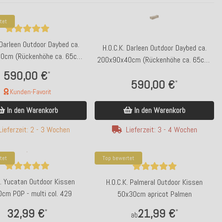
tet
 Darleen Outdoor Daybed ca.
H.O.C.K. Darleen Outdoor Daybed ca.
0cm (Rückenhöhe ca. 65cm)
200x90x40cm (Rückenhöhe ca. 65cm)
SAZU Aqua-Türkis
SAZU Beige-Taupe
590,00 €
*
590,00 €
*
Kunden-Favorit
In den Warenkorb
In den Warenkorb
Lieferzeit: 3 - 4 Wochen
Lieferzeit: 2 - 3 Wochen
tet
Top bewertet
K. Yucatan Outdoor Kissen
H.O.C.K. Palmeral Outdoor Kissen
cm POP - multi col. 429
50x30cm apricot Palmen
32,99 €
21,99 €
*
*
ab