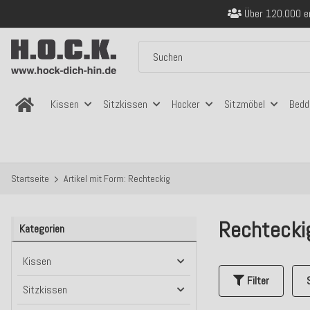
Sicher bezahlen
Kostenloser Versand in
Über 120.000 er
Sicher bezahlen
Kostenloser Versand in
Kissen
Sitzkissen
Hocker
Sitzmöbel
Bedd
Startseite
Artikel mit Form: Rechteckig
Rechtecki
Kategorien
Kissen
Filter
Sitzkissen