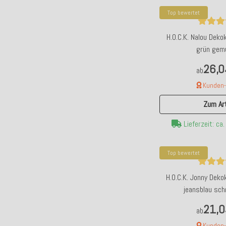
Top bewertet
H.O.C.K. Nalou Dek
grün gem
26,0
ab
Kunden-F
Zum Art
Lieferzeit: ca
Top bewertet
H.O.C.K. Jonny Dek
jeansblau sch
21,0
ab
Kunden-F