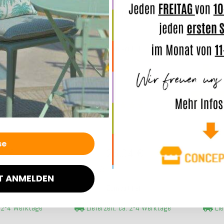
reifen
9 €
24,04 €
*
*
ab
avorit
Kunden-Favorit
arenkorb
Zum Artikel
. 5-7 Werktage
Lie
Lieferzeit: ca. 2-4 Werktage
Top bewertet
Top bewer
okissen 50x30cm
H.O.C.K. Erny Dekokissen 50x30cm
H.O.C.K.
 Gingko
grasgrün gold Gingko
ma
4 €
26,04 €
*
*
ab
avorit
Kunden-Favorit
T ANMELDEN
ikel
Zum Artikel
. 2-4 Werktage
Lieferzeit: ca. 2-4 Werktage
Lie