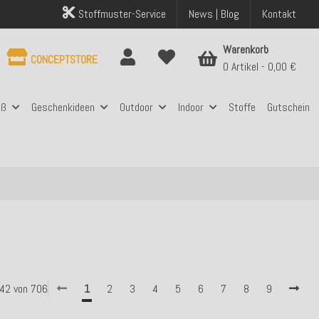
Stoffmuster-Service
News | Blog
Kontakt
Warenkorb
CONCEPTSTORE
0 Artikel
0,00 €
aß
Geschenkideen
Outdoor
Indoor
Stoffe
Gutschein
- 42 von 706
1
2
3
4
5
6
7
8
9