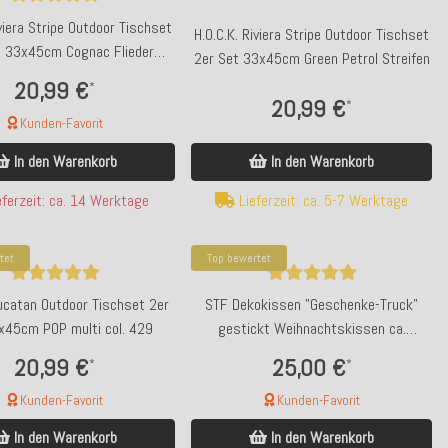
iviera Stripe Outdoor Tischset
H.O.C.K. Riviera Stripe Outdoor Tischset
t 33x45cm Cognac Flieder
2er Set 33x45cm Green Petrol Streifen
Streifen
20,99 €
*
20,99 €
*
Kunden-Favorit
In den Warenkorb
In den Warenkorb
ferzeit: ca. 14 Werktage
Lieferzeit: ca. 5-7 Werktage
tet
Top bewertet
Yucatan Outdoor Tischset 2er
STF Dekokissen "Geschenke-Truck"
x45cm POP multi col. 429
gestickt Weihnachtskissen ca.
55x35cm
20,99 €
25,00 €
*
*
Kunden-Favorit
Kunden-Favorit
In den Warenkorb
In den Warenkorb