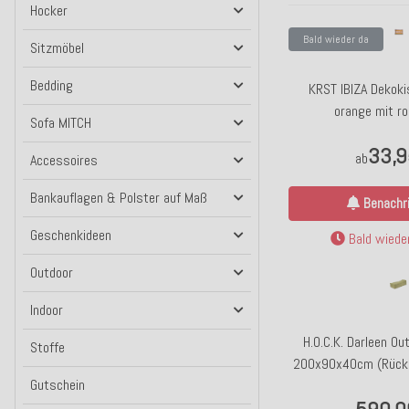
Hocker
Bald wieder da
Sitzmöbel
Bedding
KRST IBIZA Dekok
orange mit ro
Sofa MITCH
33,9
ab
Accessoires
Bankauflagen & Polster auf Maß
Benachri
Geschenkideen
Bald wieder
Outdoor
Indoor
H.O.C.K. Darleen Ou
Stoffe
200x90x40cm (Rücke
Gutschein
SAZU Lime