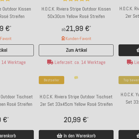
H.O.C.K. R
ipe Outdoor Kissen
H.O.C.K. Riviera Stripe Outdoor Kissen
2er Se
osé Streifen
50x30cm Yellow Rosé Streifen
9 €
21,99 €
*
*
ab
avorit
Kunden-Favorit
ikel
Zum Artikel
Lie
a. 14 Werktage
Lieferzeit: ca. 14 Werktage
Bestseller
Top bewer
H.O.C.K. 
pe Outdoor Tischset
H.O.C.K. Riviera Stripe Outdoor Tischset
Set 33
en Rosé Streifen
2er Set 33x45cm Yellow Rosé Streifen
9 €
20,99 €
*
*
arenkorb
In den Warenkorb