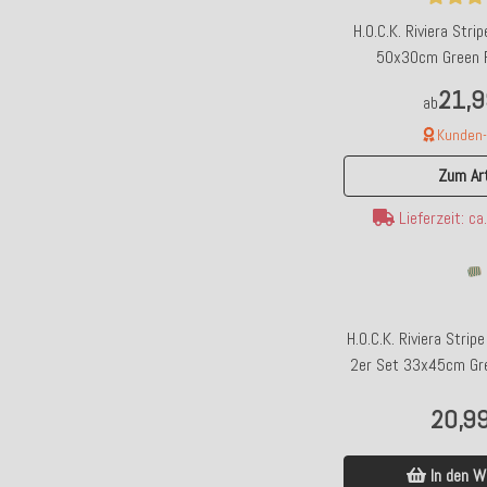
H.O.C.K. Riviera Str
50x30cm Green R
21,9
ab
Kunden-F
Zum Art
Lieferzeit: c
H.O.C.K. Riviera Stri
2er Set 33x45cm Gre
20,9
In den W