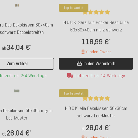
Top bewertet
H.O.C.K. Sera Duo Hocker Bean Cube
Sera Duo Dekokissen 60x40cm
60x60x40cm maiz schwarz
schwarz Doppelstreifen
116,99 €
*
34,04 €
*
ab
Kunden-Favorit
Zum Artikel
In den Warenkorb
ferzeit: ca. 2-4 Werktage
Lieferzeit: ca. 14 Werktage
Top bewertet
H.O.C.K. Alia Dekokissen 50x30cm
Alia Dekokissen 50x30cm grün
schwarz Leo-Muster
Leo-Muster
26,04 €
*
ab
26,04 €
*
ab
Kunden-Favorit