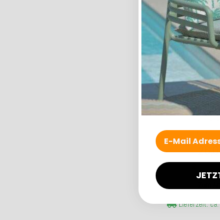
Doppelst
116,9
Kunden-F
In den W
Lieferzeit: ca
Top bewertet
H.O.C.K. Erny Dek
beige grün
26,0
ab
Kunden-F
JETZ
Zum Art
Lieferzeit: ca