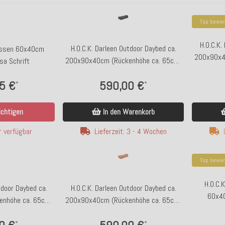
Top bewer
H.O.C.K.
H.O.C.K. Darleen Outdoor Daybed ca.
issen 60x40cm
200x90x4
200x90x40cm (Rückenhöhe ca. 65cm)
sa Schrift
SAZU Anthrazit-Schwarz
590,00 €
5 €
*
*
In den Warenkorb
chtigen
Lieferzeit: 3 - 4 Wochen
 verfügbar
Top bewer
H.O.C.
tdoor Daybed ca.
H.O.C.K. Darleen Outdoor Daybed ca.
60x40
nhöhe ca. 65cm)
200x90x40cm (Rückenhöhe ca. 65cm)
-Green
SAZU Orange
*
*