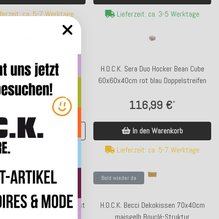
ferzeit: ca. 5-7 Werktage
Lieferzeit: ca. 3-5 Werktage
H.O.C.K. Sera Duo Hocker Bean Cube
. Erny Dekokissen 50x30cm
60x60x40cm rot blau Doppelstreifen
ordeaux gold Gingko
116,99 €
26,04 €
*
*
ab
Zum Artikel
In den Warenkorb
ferzeit: ca. 2-4 Werktage
Lieferzeit: ca. 5-7 Werktage
Bald wieder da
ucy Dekokissen 50x30cm rost
H.O.C.K. Becci Dekokissen 70x40cm
umbra Streifen
maisgelb Bouclé-Struktur