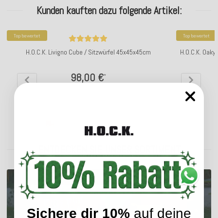
Kunden kauften dazu folgende Artikel:
Top bewertet
Top bewertet
H.O.C.K. Livigno Cube / Sitzwürfel 45x45x45cm
H.O.C.K. Oaky
98,00 €
*
Lieferzeit: ca. 5-7 Werktage
ENTDECKEN SIE UNSER SORTIMENT
Sichere dir 10%
auf deine