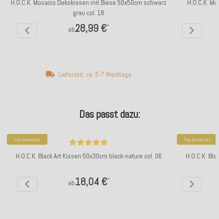
H.O.C.K. Mosaico Dekokissen mit Biese 50x50cm schwarz
H.O.C.K. M
grau col. 18
28,99 €
*
ab
Lieferzeit: ca. 5-7 Werktage
Das passt dazu:
Top bewertet
Top bewertet
H.O.C.K. Black Art Kissen 50x30cm black-nature col. 06
H.O.C.K. Bla
18,04 €
*
ab