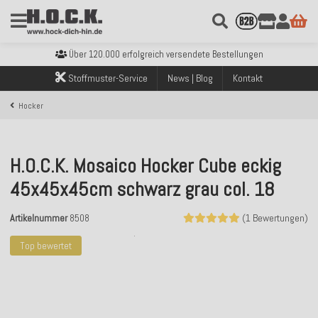
Kostenloser Versand innerhalb Deutschlands ab 99€ Bestellwert
Über 120.000 erfolgreich versendete Bestellungen
Sicher bezahlen mit Klarna, PayPal & Amazon Pay
Kostenloser Versand innerhalb Deutschlands ab 99€ Bestellwert
Stoffmuster-Service
News | Blog
Kontakt
Über 120.000 erfolgreich versendete Bestellungen
Sicher bezahlen mit Klarna, PayPal & Amazon Pay
Hocker
Kostenloser Versand innerhalb Deutschlands ab 99€ Bestellwert
H.O.C.K. Mosaico Hocker Cube eckig
45x45x45cm schwarz grau col. 18
Artikelnummer
8508
(1 Bewertungen)
Top bewertet