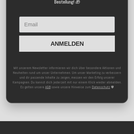
Bestellung!
🎁
Email
ANMELDEN
Mit unserem Newsletter informieren wir dich über besondere Aktionen und
Neuheiten rund um unser Unternehmen. Um unser Marketing zu verbessern
und dir passende Inhalte zu zeigen, messen wir den Erfolg unserer
Kampagnen. Du kannst dich jederzeit mit nur einem Klick wieder abmelden.
Es gelten unsere
AGB
sowie unsere Hinweise zum
Datenschutz
🛡️