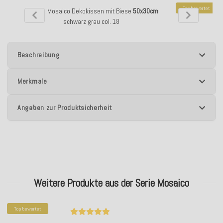
Top bewertet
H.O.C.K. Mosaico Dekokissen mit Biese
50x30cm
H.O.C.K. Mos
schwarz grau col. 18
Beschreibung
Merkmale
Angaben zur Produktsicherheit
Weitere Produkte aus der Serie Mosaico
Top bewertet