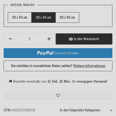
GRÖSSE WÄHLEN
50 x 50 cm
60 x 40 cm
60 x 60 cm
In den Warenkorb
Consent erteilen
Sie möchten in monatlichen Raten zahlen?
Weitere Informationen
🚚 Bestelle innerhalb von
11 Std. 22 Min.
für
morgigen Versand
!
GTIN
4001537066336
In den folgenden Kategorien