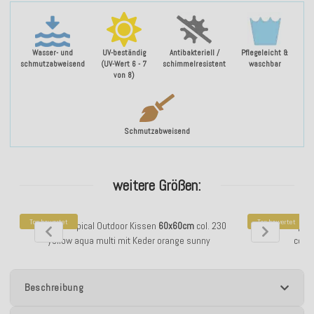
Wasser- und
UV-beständig
Antibakteriell /
Pflegeleicht &
schmutzabweisend
(UV-Wert 6 - 7
schimmelresistent
waschbar
von 8)
Schmutzabweisend
weitere Größen:
Top bewertet
Top bewertet
H.O.C.K. Tropical Outdoor Kissen
60x60cm
col. 230
H.O.C.K. Tropic
yellow aqua multi mit Keder orange sunny
col. 
Beschreibung