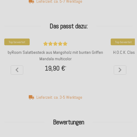
Lieferzeit: ca. 5-7 Werktage
Das passt dazu:
Top bewertet
Top bewertet
byRoom Salatbesteck aus Mangoholz mit bunten Griffen
H.O.C.K. Clas
Mandala multicolor
19,90 €
*
Lieferzeit: ca. 3-5 Werktage
Bewertungen