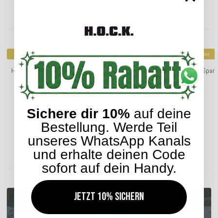
Kunden kauften dazu folgende Artikel:
Top bewertet
Top bewertet
H.O.C.K. Tropical Outdoor Kissen 50x50cm col. 230 yellow
H.O.C.K. Spar
aqua multi mit Keder orange sunny
33,99 €
*
Sichere dir 10%
auf deine
Bestellung. Werde Teil
unseres WhatsApp Kanals
Lieferzeit: ca. 5-7 Werktage
und erhalte deinen Code
sofort auf dein Handy.
ENTDECKEN SIE UNSER SORTIMENT
Jetzt 10% sichern