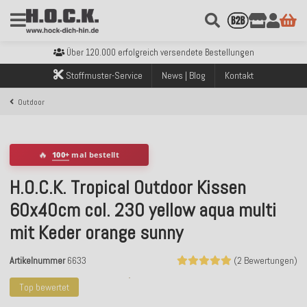
Kostenloser Versand innerhalb Deutschlands ab 99€ Bestellwert
Über 120.000 erfolgreich versendete Bestellungen
Sicher bezahlen mit Klarna, PayPal & Amazon Pay
Stoffmuster-Service
News | Blog
Kontakt
Kostenloser Versand innerhalb Deutschlands ab 99€ Bestellwert
Über 120.000 erfolgreich versendete Bestellungen
Outdoor
Sicher bezahlen mit Klarna, PayPal & Amazon Pay
Kostenloser Versand innerhalb Deutschlands ab 99€ Bestellwert
🔥
100+
mal bestellt
H.O.C.K. Tropical Outdoor Kissen
60x40cm col. 230 yellow aqua multi
mit Keder orange sunny
Artikelnummer
6633
(2 Bewertungen)
Top bewertet