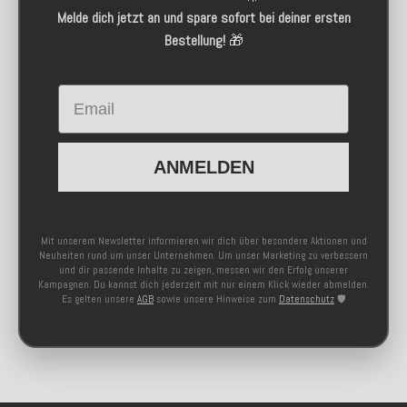
Melde dich jetzt an und spare sofort bei deiner ersten
Bestellung!
🎁
Email
ANMELDEN
Mit unserem Newsletter informieren wir dich über besondere Aktionen und
Neuheiten rund um unser Unternehmen. Um unser Marketing zu verbessern
und dir passende Inhalte zu zeigen, messen wir den Erfolg unserer
Kampagnen. Du kannst dich jederzeit mit nur einem Klick wieder abmelden.
Es gelten unsere
AGB
sowie unsere Hinweise zum
Datenschutz
🛡️