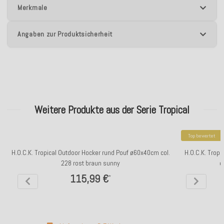
Merkmale
Angaben zur Produktsicherheit
Weitere Produkte aus der Serie Tropical
Top bewertet
H.O.C.K. Tropical Outdoor Hocker rund Pouf ø60x40cm col.
H.O.C.K. Trop
228 rost braun sunny
c
115,99 €
*