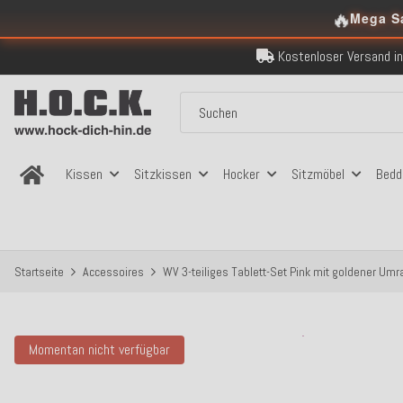
🔥
Mega S
Kostenloser Versand in
Über 120.000 er
Sicher bezahlen
Kostenloser Versand in
Über 120.000 er
Sicher bezahlen
Kostenloser Versand in
Kissen
Sitzkissen
Hocker
Sitzmöbel
Bedd
Startseite
Accessoires
WV 3-teiliges Tablett-Set Pink mit goldener Um
Momentan nicht verfügbar