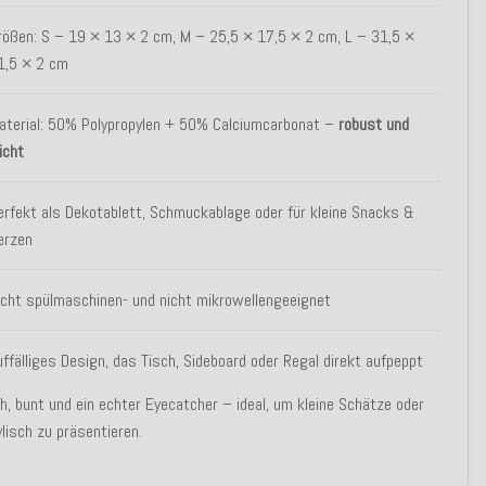
rößen: S – 19 × 13 × 2 cm, M – 25,5 × 17,5 × 2 cm, L – 31,5 ×
1,5 × 2 cm
aterial: 50% Polypropylen + 50% Calciumcarbonat –
robust und
eicht
erfekt als Dekotablett, Schmuckablage oder für kleine Snacks &
erzen
icht spülmaschinen- und nicht mikrowellengeeignet
uffälliges Design, das Tisch, Sideboard oder Regal direkt aufpeppt
h, bunt und ein echter Eyecatcher – ideal, um kleine Schätze oder
lisch zu präsentieren.