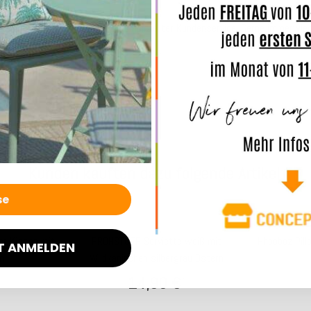
sige Qualität . Rascher &unkomplizierter Kundenservice. Gerne immerwied
Kunden kauften dazu folgende Artikel:
Top bewertet
oor Kissen mit
FROHSTOFF Serviette weiß mit
Hhooboz Pill
T ANMELDEN
m
Wildkaninchen silbergrau Ostern
14,90 €
*