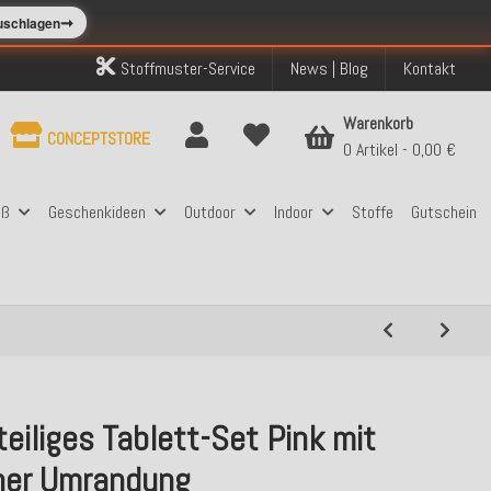
➞
zuschlagen
Stoffmuster-Service
News | Blog
Kontakt
Warenkorb
CONCEPTSTORE
0 Artikel
0,00 €
aß
Geschenkideen
Outdoor
Indoor
Stoffe
Gutschein
eiliges Tablett-Set Pink mit
ner Umrandung