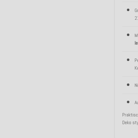
G
2
M
l
P
K
N
A
Praktisc
Deko sty