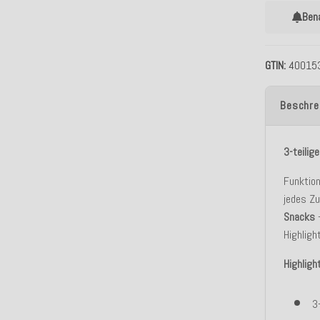
Ben
GTIN
40015
Beschre
3-teilig
Funktion
jedes Zu
Snacks
–
Highligh
Highligh
3