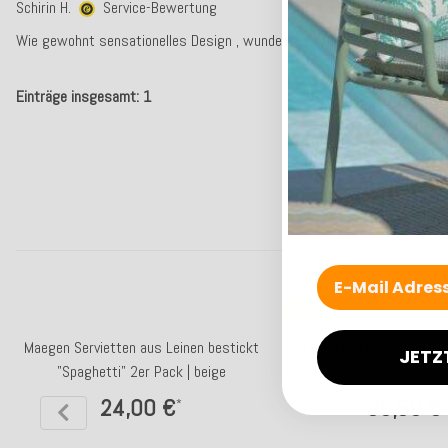
Schirin H.
Service-Bewertung
Wie gewohnt sensationelles Design , wunderschöne Farben und erstklas
Einträge insgesamt: 1
Top bewertet
Maegen Servietten aus Leinen bestickt
H.O.C.K. Leila Garden Outd
JETZ
"Spaghetti" 2er Pack | beige
Biese 50x50c
24,00 €
30,99 €
*
*