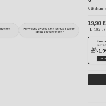
Artikelnumm
19,90 €
inkl. 19% USt
inzelnen
Für welche Zwecke kann ich das 3-teilige
?
Tablett-Set verwenden?
Newslet
Jetzt a
🎁
-1,9
Zur A