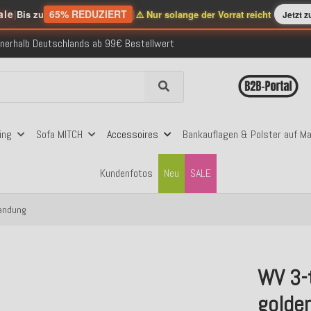
ale
|
65% REDUZIERT
|
Bis zu
⚠️ Nur solange der Vorrat reicht
Jetzt 
nerhalb Deutschlands ab 99€ Bestellwert
folgreich versendete Bestellungen
 mit Klarna, PayPal & Amazon Pay
nerhalb Deutschlands ab 99€ Bestellwert
folgreich versendete Bestellungen
 mit Klarna, PayPal & Amazon Pay
nerhalb Deutschlands ab 99€ Bestellwert
ing
Sofa MITCH
Accessoires
Bankauflagen & Polster auf M
Kundenfotos
Neu
SALE
randung
WV 3-t
golde