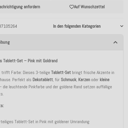
achrichtigung anfordern
Auf Wunschzettel
37105264
In den folgenden Kategorien
ibung
es Tablett-Set – Pink mit Goldrand
 trifft Farbe: Dieses 3-teilige
Tablett-Set
bringt frische Akzente in
hause. Perfekt als
Dekotablett
, für
Schmuck
,
Kerzen
oder
kleine
 die leuchtende Pinkfarbe und der goldene Rand setzen auffällige
ts.
ts:
-teiliges Tablett-Set in Pink mit goldener Umrandung