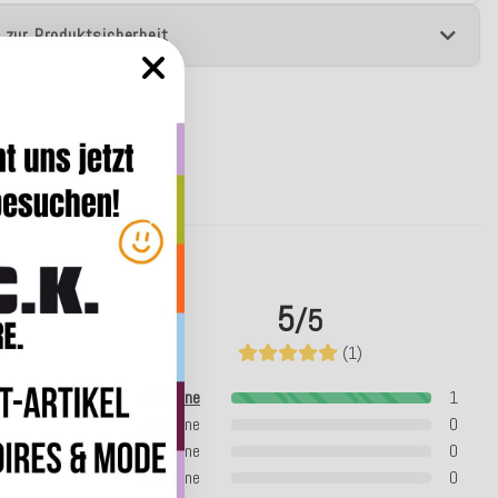
 zur Produktsicherheit
5
/5
(1)
5 Sterne
1
4 Sterne
0
3 Sterne
0
2 Sterne
0