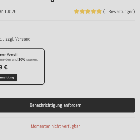
er
10526
(1 Bewertungen)
. , zzgl.
Versand
ter Vorteil
nmelden und
10%
sparen:
9 €
nmeldung
Benachrichtigung anfordern
Momentan nicht verfügbar