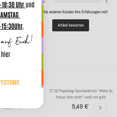
1 Stern
0
er!
Teilen Sie anderen Kunden Ihre Erfahrungen mit!
Artikel bewerten
owbag L emerald-green-pink
17;30 Paperbag Geschenktüte "Wehe du
freust dich nicht" weiß mit gold
81,99 €
5,49 €
*
*