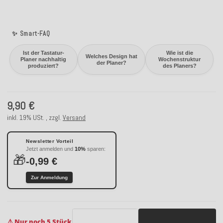
✨ Smart-FAQ
Ist der Tastatur-
Wie ist die
Welches Design hat
Planer nachhaltig
Wochenstruktur
der Planer?
produziert?
des Planers?
9,90 €
inkl. 19% USt. , zzgl.
Versand
Newsletter Vorteil
Jetzt anmelden und
10%
sparen:
🎁
-0,99 €
Zur Anmeldung
⚠️ Nur noch 5 Stück