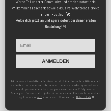
Werde Teil unserer Community und erhalte sofort dein
Willkommensgeschenk sowie exklusive Wohntrends direkt
in dein Postfach 🚀
Melde dich jetzt an und spare sofort bei deiner ersten
Bestellung!
🎁
Email
ANMELDEN
Mit unserem Newsletter informieren wir dich über besondere Aktionen und
Neuheiten rund um unser Unternehmen. Um unser Marketing zu verbessern
und dir passende Inhalte zu zeigen, messen wir den Erfolg unserer
Kampagnen. Du kannst dich jederzeit mit nur einem Klick wieder abmelden.
Es gelten unsere
AGB
sowie unsere Hinweise zum
Datenschutz
🛡️